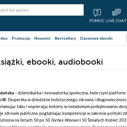
POMOC
LIVE CHAT
ideo
Promocje
Nowości
Bestsellery
Darmowe ebooki
siążki, ebooki, audiobooki
udańska
– dziennikarka i innowatorka społeczna, twórczyni platf
®. Ekspertka w dziedzinie holistycznego zdrowia i długowieczności, 
zełamując tabu i wspierając kobiety w świadomym podejmowaniu dec
e zdrowie publiczne, pogłębiając kompetencje w zakresie polityki zd
óżniona na listach 50 po 50
Forbes Women
i 50 Śmiałych Kobiet 20
rsawWomen, wygłosiła mowę o menopauzie pt. Brama mocy każdej 