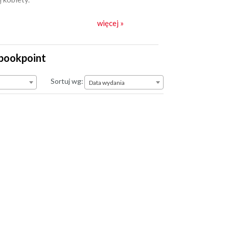
więcej »
Ebookpoint
Data wydania
Sortuj wg:
Data wydania