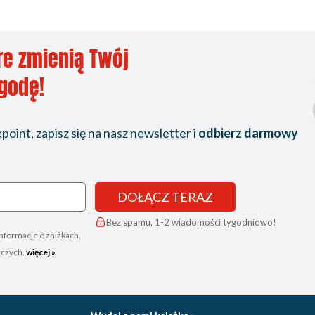
re zmienią Twój
ygodę!
oint, zapisz się na nasz newsletter i
odbierz darmowy
DOŁĄCZ TERAZ
Bez spamu, 1-2 wiadomości tygodniowo!
nformacje o zniżkach,
iczych.
więcej »