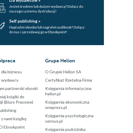
Da wydawców »
Jesteś średnim lub dużym wydawcą? Dołącz do
naszego systemu dystrybucji!
Self publishing »
Napisałeś ebooka lub nagrałeś audibook? Dołącz
do nas i sprzedawaj go w Ebookpoint!
łpraca
Grupa Helion
 dla biznesu
O Grupie Helion SA
a wydawcy
Certyfikat Rzetelna Firma
am partnerski ebooki
Księgarnia informatyczna
helion.pl
aj książki do
ji (Biuro Prasowe)
Księgarnia ekonomiczna
onepress.pl
ublishing
Księgarnia psychologiczna
 z nami książkę
sensus.pl
O Ebookpoint
Księgarnia podróżnika