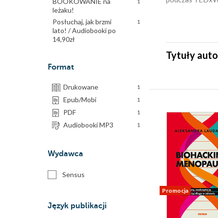
BOOKOWANIE na
1
leżaku!
Posłuchaj, jak brzmi
1
lato! / Audiobooki po
14,90zł
Tytuły auto
Format
Drukowane
1
Epub/Mobi
1
PDF
1
Audiobooki MP3
1
Wydawca
Sensus
Promocja
Język publikacji