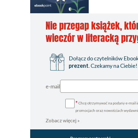
Nie przegap książek, któ
wieczór w literacką prz
Dołącz do czytelników Ebookp
prezent
. Czekamy na Ciebie!
e-mail
*
Chcę otrzymywać na podany e-mail i
promocjach oraz nowościach wydawn
Zobacz więcej »