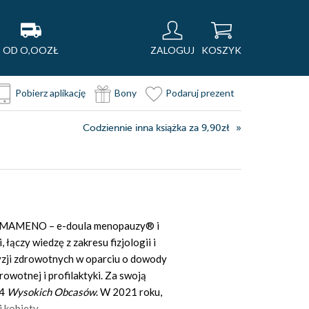
OD O,OOZŁ
ZALOGUJ
KOSZYK
Pobierz aplikację
Bony
Podaruj prezent
Codziennie inna książka za 9,90zł
orm MAMENO – e-doula menopauzy® i
łączy wiedzę z zakresu fizjologii i
yzji zdrowotnych w oparciu o dowody
rowotnej i profilaktyki. Za swoją
24
Wysokich Obcasów
. W 2021 roku,
kobiety.