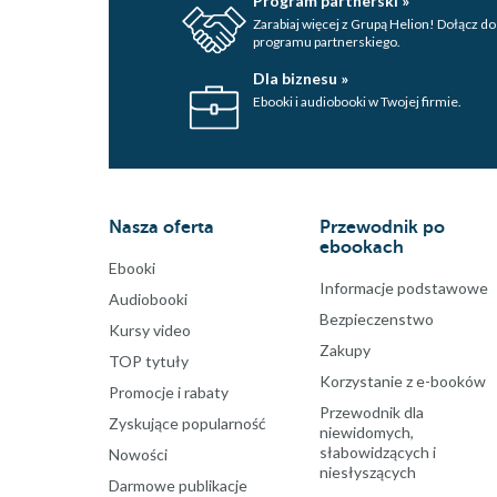
Program partnerski »
Zarabiaj więcej z Grupą Helion! Dołącz do
programu partnerskiego.
Dla biznesu »
Ebooki i audiobooki w Twojej firmie.
Nasza oferta
Przewodnik po
ebookach
Ebooki
Informacje podstawowe
Audiobooki
Bezpieczenstwo
Kursy video
Zakupy
TOP tytuły
Korzystanie z e-booków
Promocje i rabaty
Przewodnik dla
Zyskujące popularność
niewidomych,
słabowidzących i
Nowości
niesłyszących
Darmowe publikacje