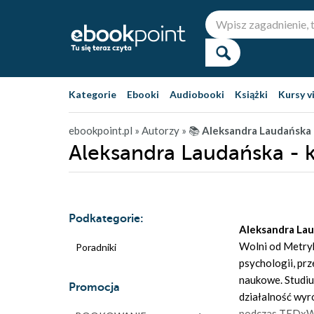
Kategorie
Ebooki
Audiobooki
Książki
Kursy v
ebookpoint.pl
» Autorzy
» 📚
Aleksandra Laudańska
Aleksandra Laudańska - k
Podkategorie:
Aleksandra La
Wolni od Metryki
Poradniki
psychologii, pr
naukowe. Studiuj
Promocja
działalność wyr
podczas TEDxWa