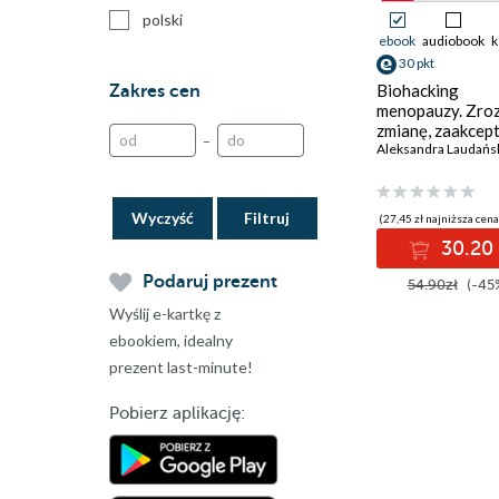
polski
ebook
audiobook
k
30 pkt
Biohacking
Zakres cen
menopauzy. Zro
zmianę, zaakceptu
–
żyj długo w zdr
Aleksandra Laudańs
Wyczyść
(27,45 zł najniższa cena
30.20 
Podaruj prezent
54.90zł
(-45
Wyślij e-kartkę z
ebookiem, idealny
prezent last-minute!
Pobierz aplikację: