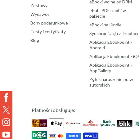
eBooki wolne od DRM
Zestawy
ePub, PDF i mobi w
Wydawcy
pakiecie
Bony podarunkowe
eBooki na Kindle
Testy i certyfikaty
Synchronizacja z Dropbox
Blog
Aplikacja Ebookpoint -
Android
Aplikacja Ebookpoint - iO
Aplikacja Ebookpoint -
AppGallery
Zgłoś naruszenie praw
autorskich
Płatności obsługuje: