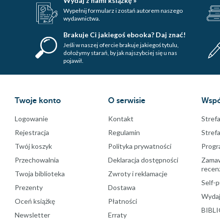
Wydaj z nami książkę »
Wypełnij formularz i zostań autorem naszego
wydawnictwa.
Brakuje Ci jakiegoś ebooka? Daj znać!
Jeśli w naszej ofercie brakuje jakiegoś tytulu,
dołożymy starań, by jak najszybciej się u nas
pojawił.
Twoje konto
O serwisie
Wspó
Logowanie
Kontakt
Strefa
Rejestracja
Regulamin
Stref
Twój koszyk
Polityka prywatności
Progr
Przechowalnia
Deklaracja dostępności
Zamawi
recenz
Twoja biblioteka
Zwroty i reklamacje
Self-p
Prezenty
Dostawa
Wydaj
Oceń książkę
Płatności
BIBLI
Newsletter
Erraty