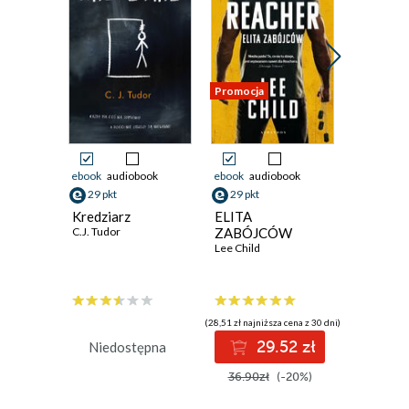
Promocja
Promocja
ebook
audiobook
ebook
audiobook
ebook
aud
29 pkt
29 pkt
29 pkt
Kredziarz
ELITA
Fałszywe
C.J. Tudor
ZABÓJCÓW
Mike Ome
Lee Child
(28,51 zł najniższa cena z 30 dni)
(25,13 zł najni
29.52 zł
2
Niedostępna
36.90zł
(-20%)
35.90z