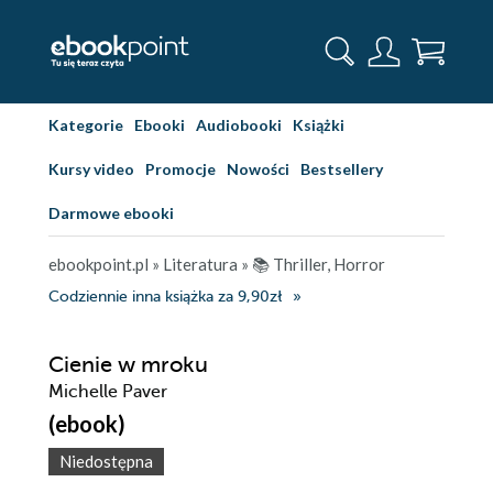
Kategorie
Ebooki
Audiobooki
Książki
Kursy video
Promocje
Nowości
Bestsellery
Darmowe ebooki
ebookpoint.pl
»
Literatura
»
📚 Thriller, Horror
Codziennie inna książka za 9,90zł
Cienie w mroku
Michelle Paver
(ebook)
Niedostępna