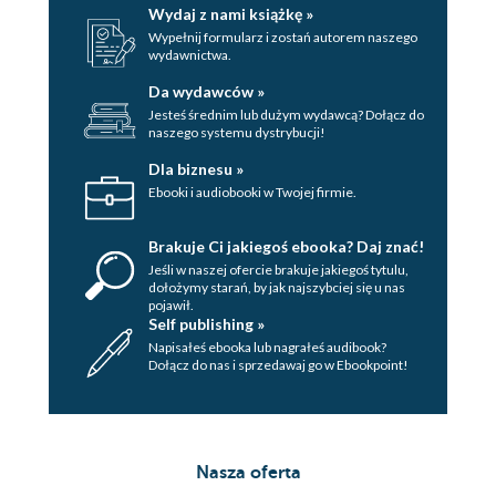
Wydaj z nami książkę »
Wypełnij formularz i zostań autorem naszego
wydawnictwa.
Da wydawców »
Jesteś średnim lub dużym wydawcą? Dołącz do
naszego systemu dystrybucji!
Dla biznesu »
Ebooki i audiobooki w Twojej firmie.
Brakuje Ci jakiegoś ebooka? Daj znać!
Jeśli w naszej ofercie brakuje jakiegoś tytulu,
dołożymy starań, by jak najszybciej się u nas
pojawił.
Self publishing »
Napisałeś ebooka lub nagrałeś audibook?
Dołącz do nas i sprzedawaj go w Ebookpoint!
Nasza oferta