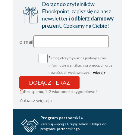
Dołącz do czytelników
Ebookpoint, zapisz się na nasz
newsletter i
odbierz darmowy
prezent
. Czekamy na Ciebie!
e-mail
*
Chcę otrzymywać na podany e-mail
informacje o zniżkach, promocjach oraz
nowościach wydawniczych.
więcej »
DOŁĄCZ TERAZ
Bez spamu, 1-2 wiadomości tygodniowo!
Zobacz więcej »
Program partnerski »
Zarabiaj więcej z Grupą Helion! Dołącz do
programu partnerskiego.