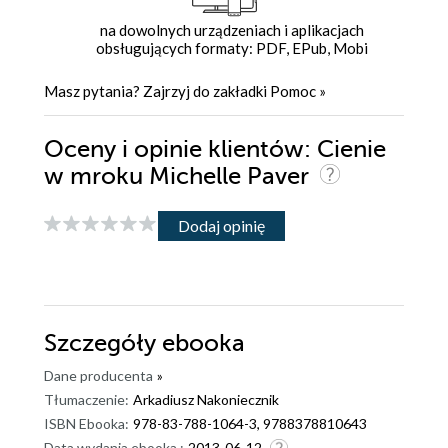
na dowolnych urządzeniach i aplikacjach
obsługujących formaty: PDF, EPub, Mobi
Masz pytania? Zajrzyj do zakładki
Pomoc
»
Oceny i opinie klientów: Cienie
w mroku Michelle Paver
Dodaj opinię
Szczegóły
ebooka
Dane producenta
»
Tłumaczenie:
Arkadiusz Nakoniecznik
ISBN Ebooka:
978-83-788-1064-3, 9788378810643
Data wydania ebooka :
2013-06-12