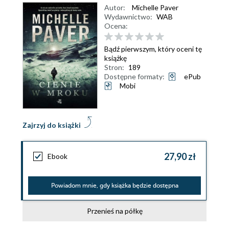
Autor:
Michelle Paver
Wydawnictwo:
WAB
Ocena:
Bądź pierwszym, który oceni tę
książkę
Stron:
189
Dostępne formaty:
ePub
Mobi
Zajrzyj do książki
27,90 zł
Ebook
Powiadom mnie, gdy książka będzie dostępna
Przenieś na półkę