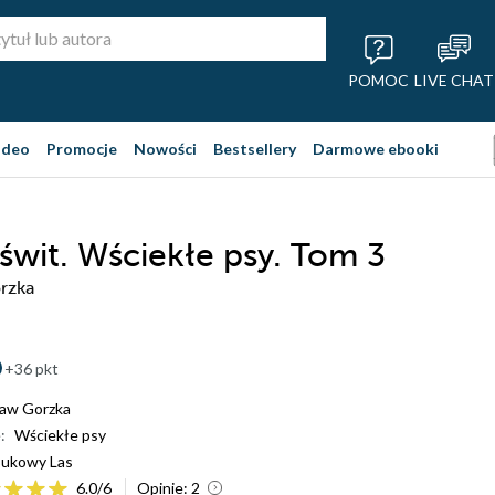
POMOC
LIVE CHAT
ideo
Promocje
Nowości
Bestsellery
Darmowe ebooki
 świt. Wściekłe psy. Tom 3
rzka
+36 pkt
ław Gorzka
:
Wściekłe psy
ukowy Las
6.0
/
6
Opinie:
2