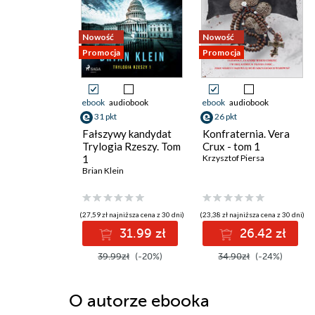
Nowość
Nowość
Promocja
Promocja
ebook
audiobook
ebook
audiobook
31 pkt
26 pkt
Fałszywy kandydat
Konfraternia. Vera
Trylogia Rzeszy. Tom
Crux - tom 1
1
Krzysztof Piersa
Brian Klein
(27,59 zł najniższa cena z 30 dni)
(23,38 zł najniższa cena z 30 dni)
31.99 zł
26.42 zł
39.99zł
(-20%)
34.90zł
(-24%)
O autorze
ebooka