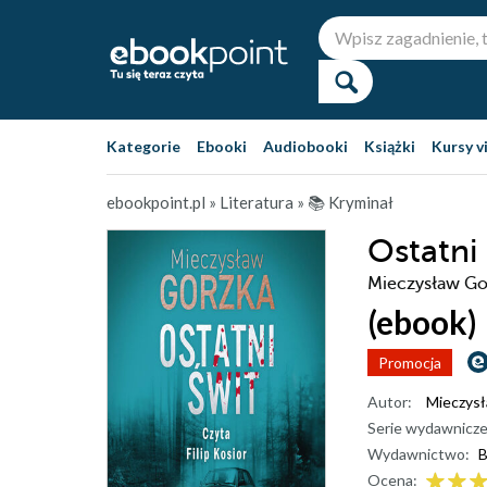
Kategorie
Ebooki
Audiobooki
Książki
Kursy v
ebookpoint.pl
»
Literatura
»
📚 Kryminał
Ostatni
Mieczysław Go
(ebook)
Promocja
Autor:
Mieczys
Serie wydawnicze
Wydawnictwo:
B
Ocena: