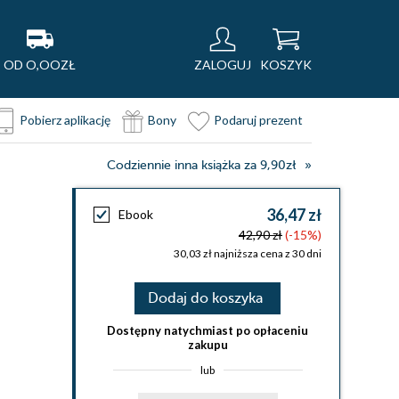
OD O,OOZŁ
ZALOGUJ
KOSZYK
Pobierz aplikację
Bony
Podaruj prezent
Codziennie inna książka za 9,90zł
36,47 zł
Ebook
42,90 zł
(-15%)
30,03 zł najniższa cena z 30 dni
Dodaj do koszyka
Dostępny natychmiast po opłaceniu
zakupu
lub