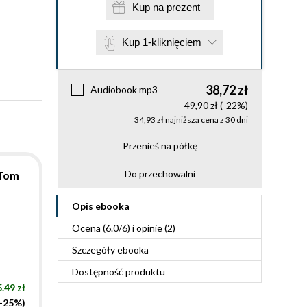
Kup na prezent
Kup 1-kliknięciem
38,72 zł
Audiobook mp3
49,90 zł
(-22%)
34,93 zł najniższa cena z 30 dni
Przenieś na półkę
Do przechowalni
 Tom
Opis
ebooka
Ocena (
6.0
/
6
) i opinie (2)
Szczegóły
ebooka
Dostępność produktu
.49 zł
(-25%)