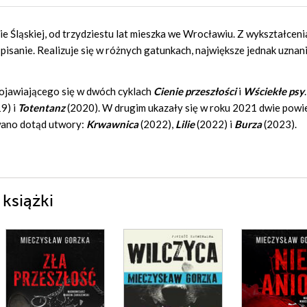
ie Śląskiej, od trzydziestu lat mieszka we Wrocławiu. Z wykształceni
 pisanie. Realizuje się w różnych gatunkach, największe jednak uznan
ojawiającego się w dwóch cyklach
Cienie przeszłości
i
Wściekłe psy
9) i
Totentanz
(2020). W drugim ukazały się w roku 2021 dwie powie
wano dotąd utwory:
Krwawnica
(2022),
Lilie
(2022) i
Burza
(2023).
książki