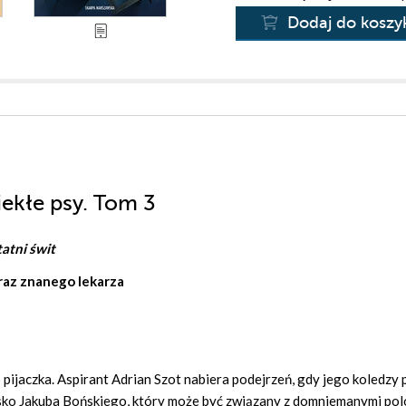
Dodaj do koszy
iekłe psy. Tom 3
atni świt
oraz znanego lekarza
pijaczka. Aspirant Adrian Szot nabiera podejrzeń, gdy jego koledzy 
isko Jakuba Bońskiego, który może być związany z domniemanymi po