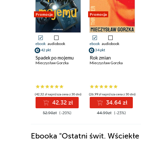
Promocja
Promocja
ebook
audiobook
ebook
audiobook
42 pkt
34 pkt
Spadek po mojemu
Rok zmian
Mieczysław Gorzka
Mieczysław Gorzka
(42,32 zł najniższa cena z 30 dni)
(26,99 zł najniższa cena z 30 dni)
42.32 zł
34.64 zł
52.90zł
(-20%)
44.99zł
(-23%)
Ebooka
"Ostatni świt. Wściekłe