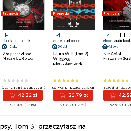
Promocja
Promocja
Promocja
ebook
audiobook
ebook
audiobook
ebook
audiobook
42 pkt
30 pkt
42 pkt
Zła przeszłość
Laura Wilk (tom 2).
Nie Anioł
Mieczysław Gorzka
Wilczyca
Mieczysław Gorz
Mieczysław Gorzka
(31,74 zł najniższa cena z 30 dni)
(23,99 zł najniższa cena z 30 dni)
(21,90 zł najniższa ce
42.32 zł
30.79 zł
42.32
52.90zł
(-20%)
39.99zł
(-23%)
52.90zł
(-2
 psy. Tom 3"
przeczytasz na: