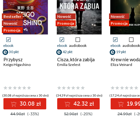
Bestseller
Nowość
Nowość
Nowość
Promocja
Promocja
Promocja
ebook
ebook
audiobook
ebook
audiobook
30 pkt
42 pkt
19 pkt
Przybysz
Cisza, która zabija
Krew nie woda
Keigo Higashino
Emilia Szelest
Eliza Veinard
(30,08 zł najniższa cena z 30 dni)
(34,39 zł najniższa cena z 30 dni)
(17,24 zł najniższa ce
30.08 zł
42.32 zł
19.99
44.90zł
(-33%)
52.90zł
(-20%)
24.99zł
(-2