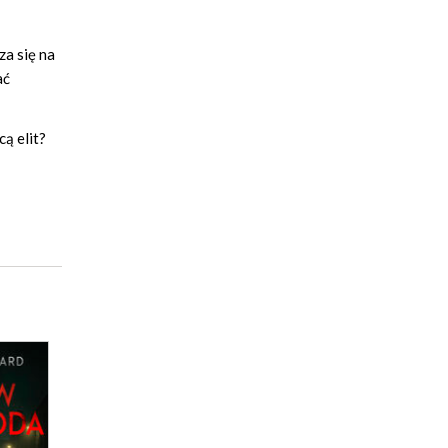
a się na
ać
cą elit?