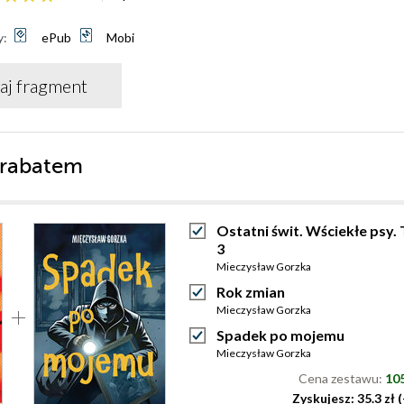
y:
ePub
Mobi
aj fragment
 rabatem
Ostatni świt. Wściekłe psy.
3
Mieczysław Gorzka
Rok zmian
Mieczysław Gorzka
Spadek po mojemu
Mieczysław Gorzka
Cena zestawu:
105
Zyskujesz: 35.3 zł 