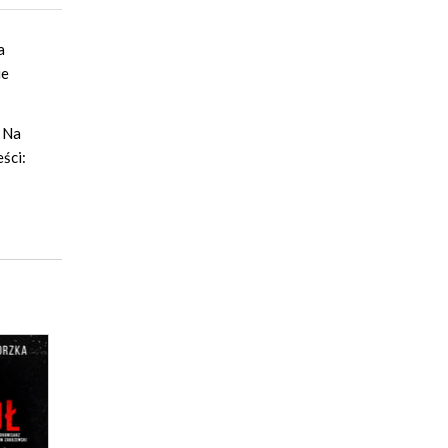
a
ie
. Na
ści: