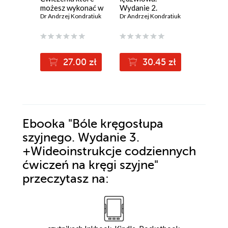
możesz wykonać w
Wydanie 2.
światłem
domu
Dr Andrzej Kondratiuk
Ćwiczenia na
Dr Andrzej Kondratiuk
zdrowia 
Michael S
dekompresje
dysków
lędźwiowych
27.00 zł
30.45 zł
2
Ebooka
"Bóle kręgosłupa
szyjnego. Wydanie 3.
+Wideoinstrukcje codziennych
ćwiczeń na kręgi szyjne"
przeczytasz na: