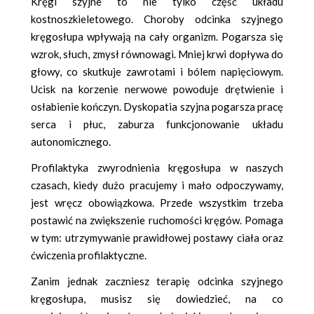
Kręgi szyjne to nie tylko część układu
kostnoszkieletowego. Choroby odcinka szyjnego
kręgosłupa wpływają na cały organizm. Pogarsza się
wzrok, słuch, zmysł równowagi. Mniej krwi dopływa do
głowy, co skutkuje zawrotami i bólem napięciowym.
Ucisk na korzenie nerwowe powoduje drętwienie i
osłabienie kończyn. Dyskopatia szyjna pogarsza pracę
serca i płuc, zaburza funkcjonowanie układu
autonomicznego.
Profilaktyka zwyrodnienia kręgosłupa w naszych
czasach, kiedy dużo pracujemy i mało odpoczywamy,
jest wręcz obowiązkowa. Przede wszystkim trzeba
postawić na zwiększenie ruchomości kręgów. Pomaga
w tym: utrzymywanie prawidłowej postawy ciała oraz
ćwiczenia profilaktyczne.
Zanim jednak zaczniesz terapię odcinka szyjnego
kręgosłupa, musisz się dowiedzieć, na co