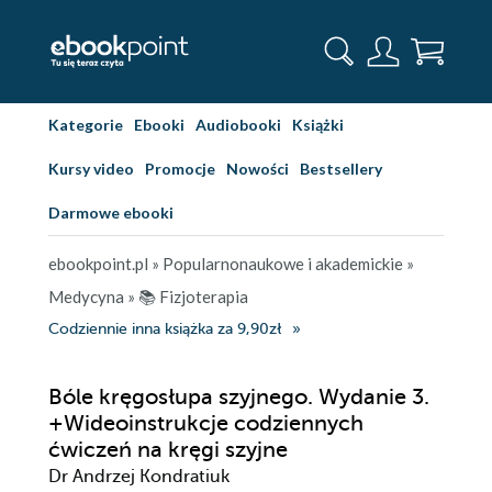
Kategorie
Ebooki
Audiobooki
Książki
Kursy video
Promocje
Nowości
Bestsellery
Darmowe ebooki
ebookpoint.pl
»
Popularnonaukowe i akademickie
»
Medycyna
»
📚 Fizjoterapia
Codziennie inna książka za 9,90zł
Bóle kręgosłupa szyjnego. Wydanie 3.
+Wideoinstrukcje codziennych
ćwiczeń na kręgi szyjne
Dr Andrzej Kondratiuk