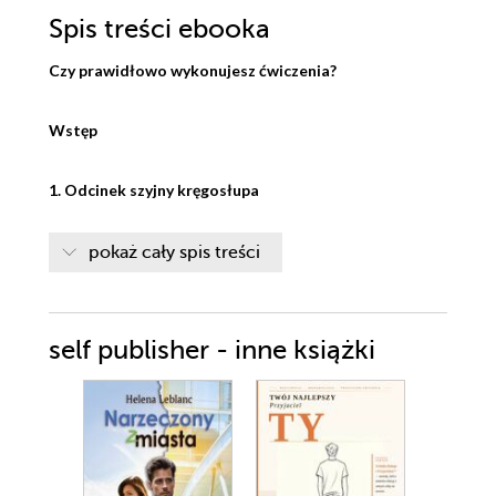
Spis treści
ebooka
Czy prawidłowo wykonujesz ćwiczenia?
Wstęp
1. Odcinek szyjny kręgosłupa
Jak zbudowane są kręgi szyjne?
pokaż cały spis treści
Pierwszy kręg – szczytowy (C1)
Drugi kręg – obrotowy (C2)
Kręgi C3–C7 – typowe
self publisher - inne książki
Przejście szyjno-piersiowe
2. Stawy odcinka szyjnego kręgosłupa