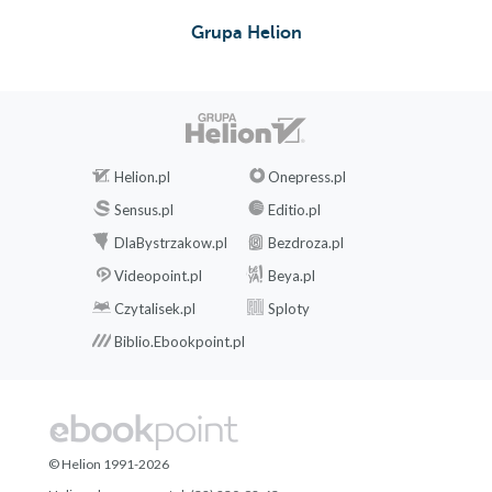
Ruch obrotowy głowy
Grupa Helion
Skłon boczny górnych kręgów szyjnych z podparciem
głowy
Trakcja odcinka szyjnego z oparciem o krzesło
Ćwiczenie na górne kręgi szyjne
Mobilizacja przejścia szyjno-piersiowego na leżąco
Skłon boczny kręgów szyjnych na leżąco
Helion.pl
Onepress.pl
Ruch obrotowy głowy na leżąco
Sensus.pl
Editio.pl
Pozycja odciążająca odcinek szyjny
DlaBystrzakow.pl
Bezdroza.pl
Videopoint.pl
Beya.pl
Czytalisek.pl
Sploty
8. Domowa fizjoterapia
Biblio.Ebookpoint.pl
Prądy TENS
Terapia Bioptron
Lampa na podczerwień
Zabiegi cieplne
Miejscowa krioterapia
© Helion 1991-2026
Mata terapeutyczna z kolcami do akupresury