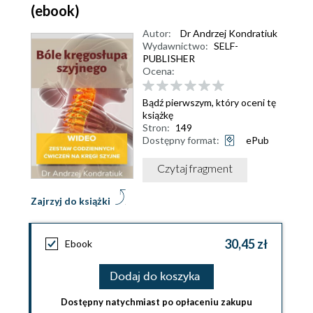
(ebook)
Autor:
Dr Andrzej Kondratiuk
Wydawnictwo:
SELF-
PUBLISHER
Ocena:
Bądź pierwszym, który oceni tę
książkę
Stron:
149
Dostępny format:
ePub
Czytaj fragment
Zajrzyj do książki
30,45 zł
Ebook
Dodaj do koszyka
Dostępny natychmiast po opłaceniu zakupu