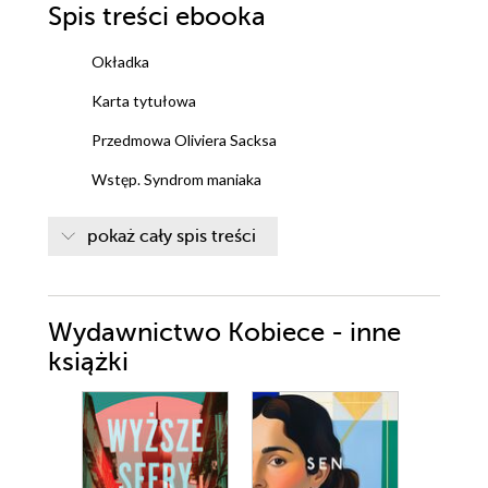
Spis treści
ebooka
Okładka
Karta tytułowa
Przedmowa Oliviera Sacksa
Wstęp. Syndrom maniaka
Rozdział 1. Czarodziej z Clapham Common
pokaż cały spis treści
Rozdział 2. Chłopiec, który kochał zielone słomki
Rozdział 3. Co widziała siostra Viktorine
Wydawnictwo Kobiece - inne
Rozdział 4. Fascynujące dziwactwa
książki
Rozdział 5. Toksyczni rodzice
Rozdział 6. Władcy mocarstwa powietrza
Rozdział 7. Walcząc z potworem