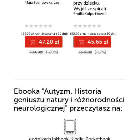
Maja Sosnowska
,
Leszek Czupryniak
przy dziecku.
kobiet. 
Wyjdź ze spirali
nawyki, 
złości i poczucia
Emilia Kulpa-Nowak
efekty
Łukasz So
winy
(59,00 zł najniższa cena z 30 dni)
(55,00 zł najniższa cena z 30 dni)
(33,88 zł najni
47.20 zł
45.65 zł
3
59.00zł
(-20%)
55.00zł
(-17%)
44.00z
Ebooka
"Autyzm. Historia
geniuszu natury i różnorodności
neurologicznej"
przeczytasz na:
czytnikach Inkbook, Kindle, Pocketbook,