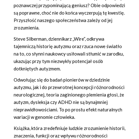
poznawczej przypominającą geniusz? Obie odpowiedzi
są poprawne, choć nie do końca wyczerpują tę kwestię.
Przyszłość naszego społeczeństwa zależy od jej
zrozumienia.
Steve Silberman, dziennikarz „Wire”, odkrywa
tajemniczą historię autyzmu oraz rzuca nowe światło
na to, co słynni naukowcy usiłowali stłumić w zarodku,
ukazując przy tym niezwykły potencjał osób
dotkniętych autyzmem.
Odwołując się do badań pionierów w dziedzinie
autyzmu, jak i do przewrotnej koncepcji różnorodności
neurologicznej, teoria zaginionego plemienia głosi, że
autyzm, dysleksja czy ADHD nie są bynajmniej
nieprawidłowościami. To po prostu efekt naturalnych
wariacji w genomie człowieka.
Książka, która zredefiniuje ludzkie zrozumienie historii,
znaczenia, funkcji oraz wpływu różnorodności