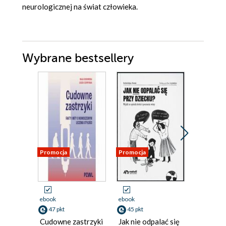
neurologicznej na świat człowieka.
Wybrane bestsellery
Promocja
Promocja
Promocja
ebook
ebook
ebook
aud
47 pkt
45 pkt
33 pkt
Cudowne zastrzyki
Jak nie odpalać się
Długowi