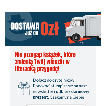
Nie przegap książek, które
zmienią Twój wieczór w
literacką przygodę!
Dołącz do czytelników
Ebookpoint, zapisz się na nasz
newsletter i
odbierz darmowy
prezent
. Czekamy na Ciebie!