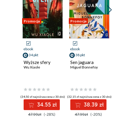
Rozdział 8. Rozmyte granice natury
Rozdział 9. Efekt Rain Mana
Promocja
Promocja
Promocja
Rozdział 10. Puszka Pandory
Rozdział 11. W autystycznej przestrzeni
Rozdział 12. Budowanie Enterprise: Projekt
ebook
ebook
ebook
neuroróżnorodnego świata
34 pkt
38 pkt
35 pkt
Wyższe sfery
Sen jaguara
Siła
Epilog. Burmistrz Kensington
Wu Xiaole
Miguel Bonnefoy
autenty
Michael G
Podziękowania
Posłowie
(34,50 zł najniższa cena z 30 dni)
(32,15 zł najniższa cena z 30 dni)
(20,25 zł najni
Przypisy
34.55 zł
38.39 zł
3
Karta redakcyjna
47.99zł
(-28%)
47.99zł
(-20%)
44.99z