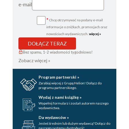
e-mail
*
Chcę otrzymywać na podany e-mail
informacje o zniżkach, promocjach oraz
nowościach wydawniczych.
więcej »
DOŁĄCZ TERAZ
Bez spamu, 1-2 wiadomości tygodniowo!
Zobacz więcej »
Program partnerski »
Zarabiaj więcej z Grupą Helion! Dołącz do
programu partnerskiego.
Wydaj z nami książkę »
Wypełnij formularz i zostań autorem naszego
wydawnictwa.
Da wydawców »
Jesteś średnim lub dużym wydawcą? Dołącz do
naszego systemu dystrybucji!