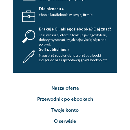
Dla biznesu »
Ebooki i audiobooki w Twojej firmie.
Brakuje Ci jakiegoś ebooka? Daj znać!
Jeśli w naszej ofercie brakuje jakiegoś tytulu,
dołożymy starań, by jak najszybciej się u nas
pojawił.
Self publishing »
Napisałeś ebooka lub nagrałeś audibook?
Dołącz do nas i sprzedawaj go w Ebookpoint!
Nasza oferta
Przewodnik po ebookach
Twoje konto
O serwisie