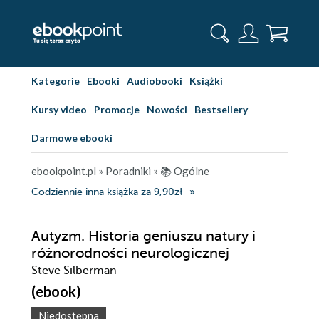
Kategorie
Ebooki
Audiobooki
Książki
Kursy video
Promocje
Nowości
Bestsellery
Darmowe ebooki
ebookpoint.pl
»
Poradniki
»
📚 Ogólne
Codziennie inna książka za 9,90zł
Autyzm. Historia geniuszu natury i
różnorodności neurologicznej
Steve Silberman
(ebook)
Niedostępna