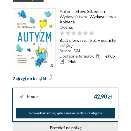
Autor:
Steve Silberman
Wydawnictwo:
Wydawnictwo
Kobiece
Ocena:
Bądź pierwszym, który oceni tę
książkę
Stron:
504
Dostępne formaty:
ePub
Mobi
Zajrzyj do książki
42,90 zł
Ebook
Powiadom mnie, gdy książka będzie dostępna
Przenieś na półkę