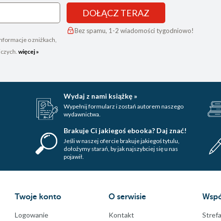
DOŁĄCZ TERAZ
Bez spamu, 1-2 wiadomości tygodniowo!
nformacje o zniżkach,
iczych.
więcej »
Wydaj z nami książkę »
Wypełnij formularz i zostań autorem naszego
wydawnictwa.
Brakuje Ci jakiegoś ebooka? Daj znać!
Jeśli w naszej ofercie brakuje jakiegoś tytulu,
dołożymy starań, by jak najszybciej się u nas
pojawił.
Twoje konto
O serwisie
Wspó
Logowanie
Kontakt
Strefa