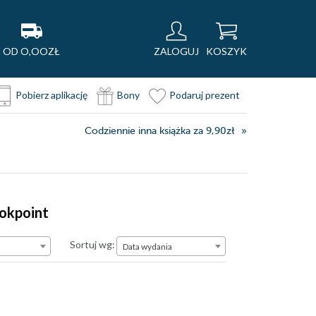
OD O,OOZŁ
ZALOGUJ
KOSZYK
Pobierz aplikację
Bony
Podaruj prezent
Codziennie inna książka za 9,90zł
ookpoint
Data wydania
Sortuj wg:
Data wydania