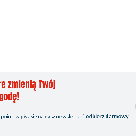
re zmienią Twój
ygodę!
oint, zapisz się na nasz newsletter i
odbierz darmowy