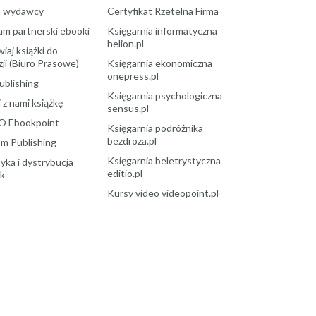
a wydawcy
Certyfikat Rzetelna Firma
am partnerski ebooki
Księgarnia informatyczna
helion.pl
aj książki do
ji (Biuro Prasowe)
Księgarnia ekonomiczna
onepress.pl
ublishing
Księgarnia psychologiczna
 z nami książkę
sensus.pl
O Ebookpoint
Księgarnia podróżnika
bezdroza.pl
m Publishing
Księgarnia beletrystyczna
yka i dystrybucja
editio.pl
ek
Kursy video videopoint.pl