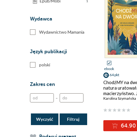
Epub/Mobi
1
Wydawca
Wydawnictwo Mamania
Język publikacji
polski
ebook
64 pkt
ChodźMY na dwó
Zakres cen
natura uratował
macierzyństwo. 
–
natura uratował
Karolina Szymańska
macierzyństwo
Wyczyść
64.90 
Podaruj prezent