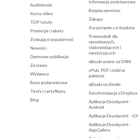
Informacje podstawowe
Audiobooki
Bezpieczenstwo
Kursy video
Zakupy
TOP tytuły
Korzystanie z e-booków
Promocje i rabaty
Przewodnik dla
Zyskujące popularność
niewidomych,
słabowidzących i
Nowości
niesłyszących
Darmowe publikacje
eBooki wolne od DRM
Zestawy
ePub, PDF i mobi w
Wydawcy
pakiecie
Bony podarunkowe
eBooki na Kindle
Testy i certyfikaty
Synchronizacja z Dropbox
Blog
Aplikacja Ebookpoint -
Android
Aplikacja Ebookpoint - iO
Aplikacja Ebookpoint -
AppGallery