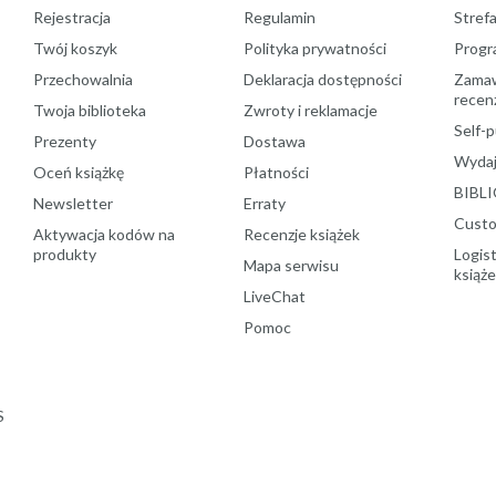
Rejestracja
Regulamin
Stref
Twój koszyk
Polityka prywatności
Progr
Przechowalnia
Deklaracja dostępności
Zamawi
recenz
Twoja biblioteka
Zwroty i reklamacje
Self-p
Prezenty
Dostawa
Wydaj
Oceń książkę
Płatności
BIBLI
Newsletter
Erraty
Custo
Aktywacja kodów na
Recenzje książek
produkty
Logist
Mapa serwisu
książ
LiveChat
Pomoc
S