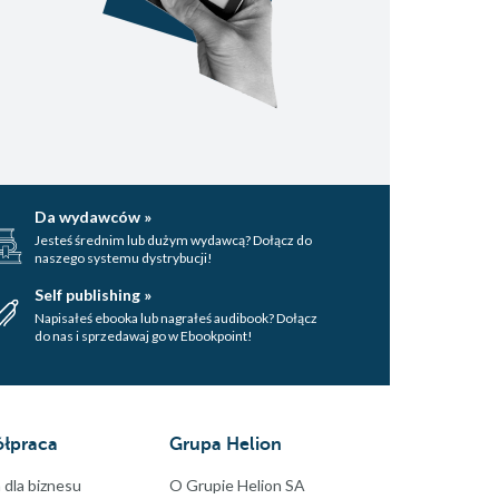
Da wydawców »
Jesteś średnim lub dużym wydawcą? Dołącz do
naszego systemu dystrybucji!
Self publishing »
Napisałeś ebooka lub nagrałeś audibook? Dołącz
do nas i sprzedawaj go w Ebookpoint!
łpraca
Grupa Helion
 dla biznesu
O Grupie Helion SA