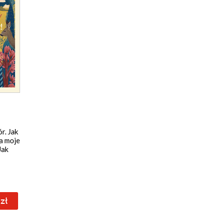
r. Jak
a moje
Jak
a moje
zł