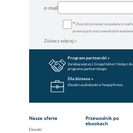
e-mail
*
Chcę otrzymywać na podany e-mail i
promocjach oraz nowościach wydawn
Zobacz więcej »
Program partnerski »
Zarabiaj więcej z Grupą Helion! Dołącz do
programu partnerskiego.
Dla biznesu »
Ebooki i audiobooki w Twojej firmie.
Nasza oferta
Przewodnik po
ebookach
Ebooki