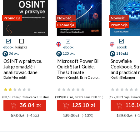
Promocja
Nowość
Nowość
Promocja
Promocja
ebook
książka
ebook
ebook
36 pkt
125 pkt
116 pkt
OSINT w praktyce.
Microsoft Power BI
Snowflake
Jak gromadzić i
Quick Start Guide.
Cookbook. Str
analizować dane
The Ultimate
and practical 
ohnston
dostępne w sieci
Dale Meredith
Beginner's Guide to
Devin Knight
,
Erin Ostrowsky
,
Mitchell Pearson
for building
Keith Belanger
,
B
Power BI, Data
governed,
Storytelling, AI
intelligent, A
Tools, and Microsoft
data platforms
(33,50 zł najniższa cena z 30 dni)
(139,00 zł najniższa cena z 30 dni)
(129,00 zł najniższa c
Fabric - Fourth
Second Editio
36.84 zł
125.10 zł
116.1
Edition
67.00zł
(-45%)
139.00zł
(-10%)
129.00zł
(-