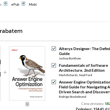
y:
ePub
Mobi
 rabatem
Alteryx Designer: The Defini
Guide
Joshua Burkhow
Fundamentals of Software
Architecture. 2nd Edition
Mark Richards
,
Neal Ford
Answer Engine Optimization
Field Guide for Navigating A
Driven Search and Discover
Rodrigo Stockebrand
Cena zestawu:
582
Zyskujesz: 154.41 zł 