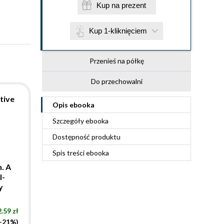
Kup na prezent
Kup 1-kliknięciem
Przenieś na półkę
Do przechowalni
tive
Opis
ebooka
Szczegóły
ebooka
Dostępność produktu
Spis treści
ebooka
. A
I-
y
.59 zł
(-21%)