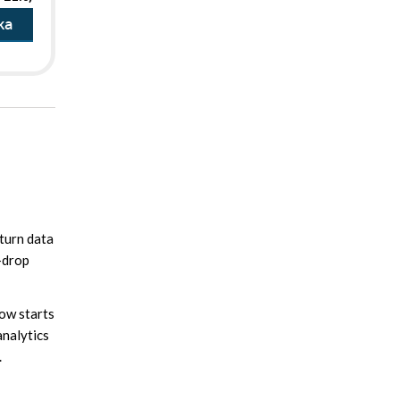
ka
 turn data
d-drop
how starts
analytics
.