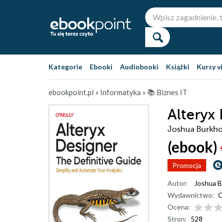
Kategorie
Ebooki
Audiobooki
Książki
Kursy v
ebookpoint.pl
»
Informatyka
»
📚 Biznes IT
Alteryx
Joshua Burkh
(ebook)
Promocja
Autor:
Joshua 
Wydawnictwo:
O
Ocena:
Stron:
528