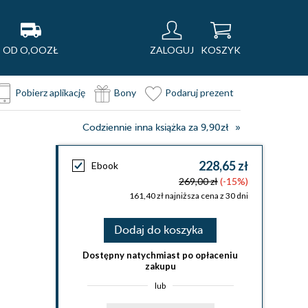
OD O,OOZŁ
ZALOGUJ
KOSZYK
Pobierz aplikację
Bony
Podaruj prezent
Codziennie inna książka za 9,90zł
228,65 zł
Ebook
269,00 zł
(-15%)
161,40 zł najniższa cena z 30 dni
Dodaj do koszyka
Dostępny natychmiast po opłaceniu
zakupu
lub