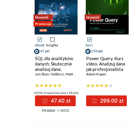
Nowość
Nowość
Promocja
ebook
książka
kurs
47 pkt
299 pkt
SQL dla analityków
Power Query. Kurs
danych. Skutecznie
video. Analizuj dane
analizuj dane,
jak profesjonalista
wyciągaj
Jun Shan
,
Haibin Li
,
Matt Goldwasser
Adam Kopeć
,
Upom Malik
,
Benjamin J
wartościowe wnioski
i opanuj
zaawansowany SQL
(39,50 zł najniższa cena z 30 dni)
na potrzeby
47.40 zł
299.00 zł
praktycznych
zastosowań.
79.00zł
(-40%)
Wydanie IV