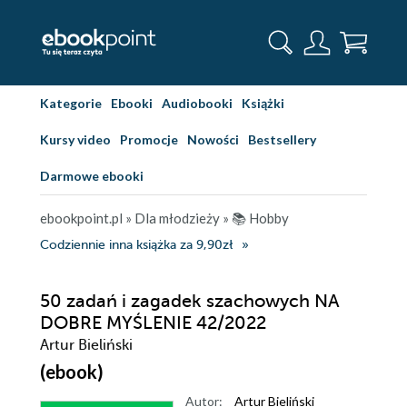
Kategorie
Ebooki
Audiobooki
Książki
Kursy video
Promocje
Nowości
Bestsellery
Darmowe ebooki
ebookpoint.pl
»
Dla młodzieży
»
📚 Hobby
Codziennie inna książka za 9,90zł
50 zadań i zagadek szachowych NA
DOBRE MYŚLENIE 42/2022
Artur Bieliński
(ebook)
Autor:
Artur Bieliński