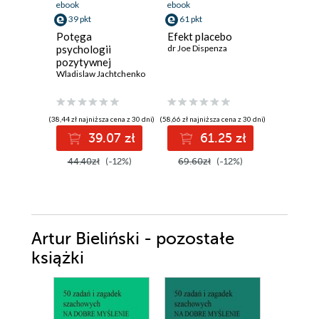
ebook
ebook
ebook
39 pkt
61 pkt
36 pkt
Potęga
Efekt placebo
Psychoc
psychologii
dr Joe Dispenza
Maltz Max
pozytywnej
Wladislaw Jachtchenko
(38,44 zł najniższa cena z 30 dni)
(58,66 zł najniższa cena z 30 dni)
(29,90 zł najni
39.07 zł
61.25 zł
3
44.40zł
(-12%)
69.60zł
(-12%)
46.00z
Artur Bieliński - pozostałe
książki