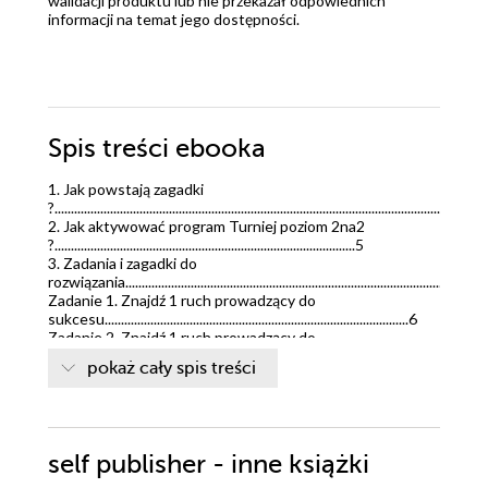
walidacji produktu lub nie przekazał odpowiednich
informacji na temat jego dostępności.
Spis treści
ebooka
1. Jak powstają zagadki
?...................................................................................................................................
2. Jak aktywować program Turniej poziom 2na2
?............................................................................................5
3. Zadania i zagadki do
rozwiązania..............................................................................................................
Zadanie 1. Znajdź 1 ruch prowadzący do
sukcesu.............................................................................................6
Zadanie 2. Znajdź 1 ruch prowadzący do
sukcesu..........................................................................................12
pokaż cały spis treści
Zadanie 3. Znajdź 2 ruchy prowadzące do sukcesu i 4
ruchy prowadzące do remisu.....................18
Zadanie 4. Znajdź 2 ruchy prowadzące do
sukcesu......................................................................................24
Zadanie 5. Znajdź 3 ruchy prowadzące do sukcesu i 1 ruch
self publisher - inne książki
prowadzący do remisu........................31
Zadanie 6. Znajdź 1 ruch prowadzący do