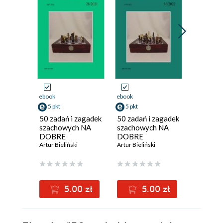
ebook
ebook
ebook
5 pkt
5 pkt
5 pkt
50 zadań i zagadek
50 zadań i zagadek
50 zadań
szachowych NA
szachowych NA
szachow
DOBRE
DOBRE
DOBRE
MYŚLENIE
Artur Bieliński
MYŚLENIE
Artur Bieliński
MYŚLEN
Artur Bieli
28/2021
36/2022
18/202
5.00 zł
5.00 zł
5