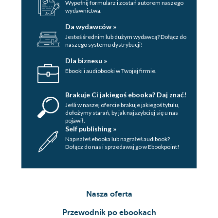
Wypełnij formularz i zostań autorem naszego
Zadanie 46. Znajdź 1 ruch prowadzący do
wydawnictwa.
sukcesu....................................................................................235
Zadanie 47. Znajdź 1 ruch prowadzący do
Da wydawców »
sukcesu....................................................................................238
Jesteś średnim lub dużym wydawcą? Dołącz do
Zadanie 48. Znajdź 1 ruch prowadzący do
naszego systemu dystrybucji!
sukcesu....................................................................................243
Zadanie 49. Znajdź 1 ruch prowadzący do
Dla biznesu »
sukcesu....................................................................................248
Ebooki i audiobooki w Twojej firmie.
Zadanie 50. Znajdź 1 ruch prowadzący do
sukcesu....................................................................................255
Brakuje Ci jakiegoś ebooka? Daj znać!
Jeśli w naszej ofercie brakuje jakiegoś tytulu,
dołożymy starań, by jak najszybciej się u nas
pojawił.
Self publishing »
Napisałeś ebooka lub nagrałeś audibook?
Dołącz do nas i sprzedawaj go w Ebookpoint!
Nasza oferta
Przewodnik po ebookach