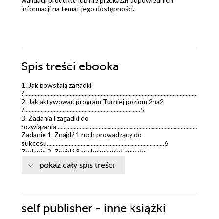
walidacji produktu lub nie przekazał odpowiednich
informacji na temat jego dostępności.
Spis treści
ebooka
1. Jak powstają zagadki
?...............................................................................................................................4
2. Jak aktywować program Turniej poziom 2na2
?...............................................................................5
3. Zadania i zagadki do
rozwiązania..........................................................................................................6
Zadanie 1. Znajdź 1 ruch prowadzący do
sukcesu................................................................................6
Zadanie 2. Znajdź 3 ruchy prowadzące do
sukcesu............................................................................9
pokaż cały spis treści
Zadanie 3. Znajdź 3 ruchy prowadzące do
sukcesu..........................................................................14
Zadanie 4. Znajdź 1 ruch prowadzący do
sukcesu.............................................................................19
Zadanie 5. Znajdź 1 ruch prowadzący do
self publisher - inne książki
sukcesu............................................................................23
Zadanie 6. Znajdź 1 ruch prowadzący do