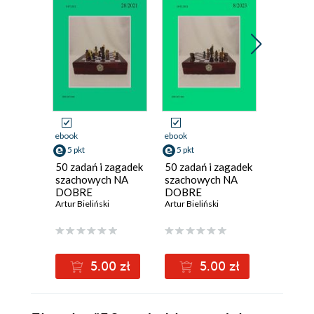
ebook
ebook
ebook
5 pkt
5 pkt
5 pkt
50 zadań i zagadek
50 zadań i zagadek
50 zadań
szachowych NA
szachowych NA
szachow
DOBRE
DOBRE
DOBRE
MYŚLENIE
Artur Bieliński
MYŚLENIE
Artur Bieliński
MYŚLEN
Artur Bieli
28/2021
8/2023
23/202
5.00 zł
5.00 zł
5