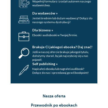
Wypełnij formularz i zostań autorem naszego
Zadanie 46. Znajdź 1 ruch prowadzący do
wydawnictwa.
sukcesu.......................................................................264
Zadanie 47. Znajdź 1 ruch prowadzący do
Da wydawców »
sukcesu.......................................................................267
Jesteś średnim lub dużym wydawcą? Dołącz do
Zadanie 48. Znajdź 2 ruchy prowadzące do
naszego systemu dystrybucji!
sukcesu....................................................................272
Zadanie 49. Znajdź 1 ruch prowadzący do
Dla biznesu »
sukcesu.......................................................................278
Ebooki i audiobooki w Twojej firmie.
Zadanie 50. Znajdź 1 ruch prowadzący do
sukcesu.......................................................................283
Brakuje Ci jakiegoś ebooka? Daj znać!
Jeśli w naszej ofercie brakuje jakiegoś tytulu,
dołożymy starań, by jak najszybciej się u nas
pojawił.
Self publishing »
Napisałeś ebooka lub nagrałeś audibook?
Dołącz do nas i sprzedawaj go w Ebookpoint!
Nasza oferta
Przewodnik po ebookach