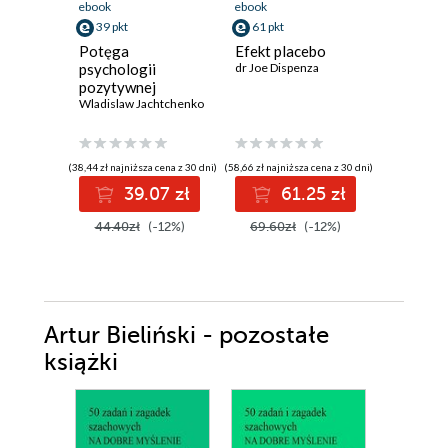
ebook
ebook
ebook
39 pkt
61 pkt
36 pkt
Potęga
Efekt placebo
Psychoc
psychologii
dr Joe Dispenza
Maltz Max
pozytywnej
Wladislaw Jachtchenko
(38,44 zł najniższa cena z 30 dni)
(58,66 zł najniższa cena z 30 dni)
(29,90 zł najni
39.07 zł
61.25 zł
3
44.40zł
(-12%)
69.60zł
(-12%)
46.00z
Artur Bieliński - pozostałe
książki