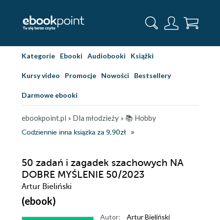
Kategorie
Ebooki
Audiobooki
Książki
Kursy video
Promocje
Nowości
Bestsellery
Darmowe ebooki
ebookpoint.pl
»
Dla młodzieży
»
📚 Hobby
Codziennie inna książka za 9,90zł
50 zadań i zagadek szachowych NA
DOBRE MYŚLENIE 50/2023
Artur Bieliński
(ebook)
Autor:
Artur Bieliński