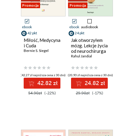
Promocja
Promocja
ebook
ebook
audiobook
42 pkt
24 pkt
Miłość, Medycyna
Jak otworzyłem
i Cuda
mózg. Lekcje życia
Bernie S. Siegel
od neurochirurga
Rahul Jandial
(42,27 zł najniższa cena z 30 dni)
(20,93 zł najniższa cena z 30 dni)
42.82 zł
24.82 zł
54.90zł
(-22%)
29.90zł
(-17%)