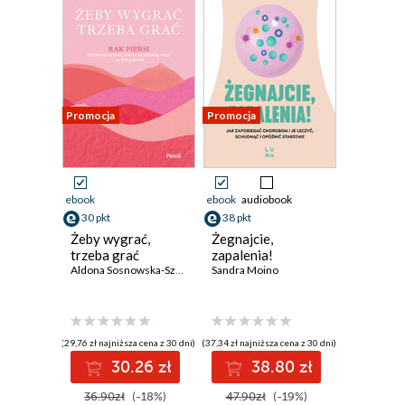
Promocja
Promocja
ebook
ebook
audiobook
30 pkt
38 pkt
Żeby wygrać,
Żegnajcie,
trzeba grać
zapalenia!
Aldona Sosnowska-Szczuka
Sandra Moino
(29,76 zł najniższa cena z 30 dni)
(37,34 zł najniższa cena z 30 dni)
30.26 zł
38.80 zł
36.90zł
(-18%)
47.90zł
(-19%)