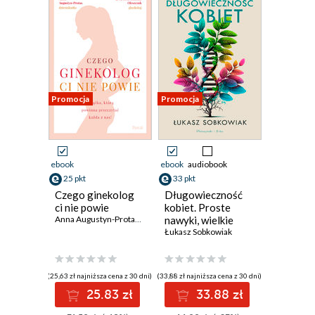
Promocja
Promocja
ebook
ebook
audiobook
25 pkt
33 pkt
Czego ginekolog
Długowieczność
ci nie powie
kobiet. Proste
Anna Augustyn-Protas
,
Tadeusz Oleszczuk
nawyki, wielkie
efekty
Łukasz Sobkowiak
(25,63 zł najniższa cena z 30 dni)
(33,88 zł najniższa cena z 30 dni)
25.83 zł
33.88 zł