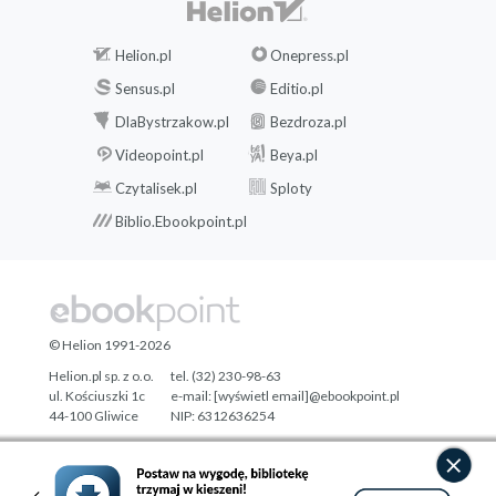
Helion.pl
Onepress.pl
Sensus.pl
Editio.pl
DlaBystrzakow.pl
Bezdroza.pl
Videopoint.pl
Beya.pl
Czytalisek.pl
Sploty
Biblio.Ebookpoint.pl
© Helion 1991-2026
Helion.pl sp. z o.o.
tel. (32) 230-98-63
ul. Kościuszki 1c
e-mail:
[wyświetl email]@ebookpoint.pl
44-100 Gliwice
NIP: 6312636254
Regon: 241989027
Designed with ♥ by
Tonik.pl