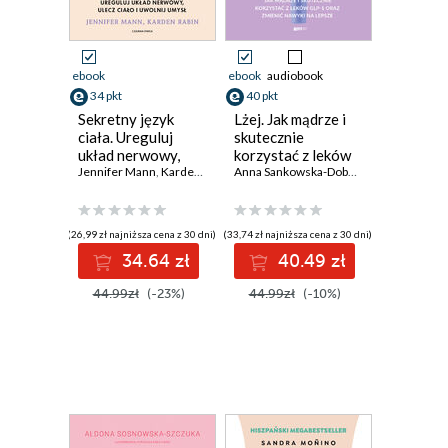
ebook
ebook
audiobook
34 pkt
40 pkt
Sekretny język
Lżej. Jak mądrze i
ciała. Ureguluj
skutecznie
układ nerwowy,
korzystać z leków
ulecz ciało i
Jennifer Mann
,
Karden Rabin
GLP-1 oraz
Anna Sankowska-Dobrowolska
,
Oliwia 
uwolnij umysł
zmienić nawyki na
lepsze
(26,99 zł najniższa cena z 30 dni)
(33,74 zł najniższa cena z 30 dni)
34.64 zł
40.49 zł
44.99zł
(-23%)
44.99zł
(-10%)