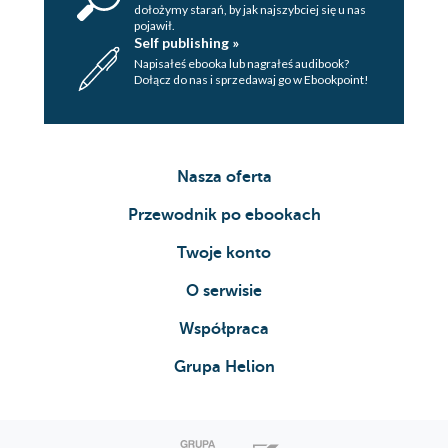
dołożymy starań, by jak najszybciej się u nas
pojawił.
Self publishing »
Napisałeś ebooka lub nagrałeś audibook?
Dołącz do nas i sprzedawaj go w Ebookpoint!
Nasza oferta
Przewodnik po ebookach
Twoje konto
O serwisie
Współpraca
Grupa Helion