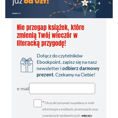
Nie przegap książek, które
zmienią Twój wieczór w
literacką przygodę!
Dołącz do czytelników
Ebookpoint, zapisz się na nasz
newsletter i
odbierz darmowy
prezent
. Czekamy na Ciebie!
e-mail
*
Chcę otrzymywać na podany e-mail
informacje o zniżkach, promocjach oraz
nowościach wydawniczych.
więcej »