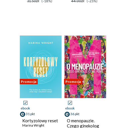
31.50zł
(-18%)
44.00zł
(-23%)
Promocja
Promocja
ebook
ebook
31 pkt
36 pkt
Kortyzolowy reset
O menopauzie.
Marina Wright
Czego ginekolog