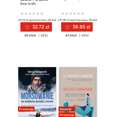
survivalowy
Bear Grylls
(32,52 zł najniższa cena z 30 dni)
(47,90 zł najniższa cena z 30 dni)
32.72 zł
38.80 zł
39.90zł
(-18%)
47.90zł
(-19%)
Promocja
Nowość
Promocja