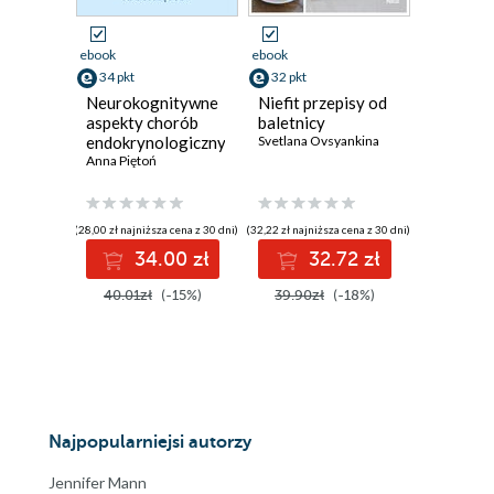
ebook
ebook
34 pkt
32 pkt
Neurokognitywne
Niefit przepisy od
aspekty chorób
baletnicy
endokrynologicznych
Svetlana Ovsyankina
i metabolicznych
Anna Piętoń
(28,00 zł najniższa cena z 30 dni)
(32,22 zł najniższa cena z 30 dni)
34.00 zł
32.72 zł
40.01zł
(-15%)
39.90zł
(-18%)
Najpopularniejsi autorzy
Jennifer Mann