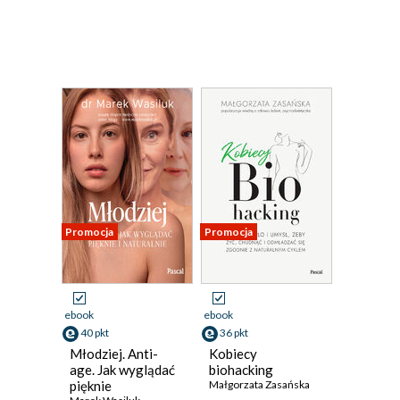
Promocja
Promocja
ebook
ebook
40 pkt
36 pkt
Młodziej. Anti-
Kobiecy
age. Jak wyglądać
biohacking
pięknie
Małgorzata Zasańska