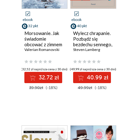
ebook
ebook
32 pkt
40 pkt
Morsowanie. Jak
Wylecz chrapanie.
świadomie
Pozbądź się
obcować z zimnem
bezdechu sennego,
Valerian Romanovski
zadbaj o zdrowy
Steven Lamberg
sen i żyj dłużej
(32,52 zł najniższa cena z 30 dni)
(49,99 zł najniższa cena z 30 dni)
32.72 zł
40.99 zł
39.90zł
(-18%)
49.99zł
(-18%)