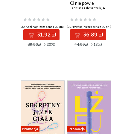
Ci nie powie
Tadeusz Oleszczuk
,
Anna Augustyn-Protas
(30,72 zł najniższa cena z 30 dni)
(32,49 zł najniższa cena z 30 dni)
31.92 zł
36.89 zł
39.90zł
(-20%)
44.99zł
(-18%)
Promocja
Promocja