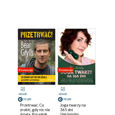
Promocja
Promocja
ebook
ebook
32 pkt
38 pkt
Przetrwać. Co
Joga twarzy na
zrobić, gdy nic nie
365 dni
działa. Poradnik
Olga Szemley