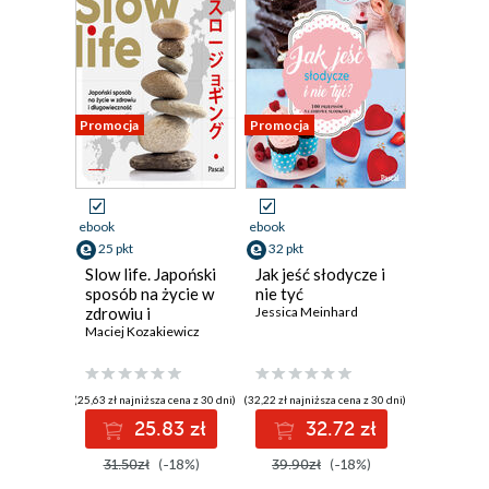
Promocja
Promocja
ebook
ebook
25 pkt
32 pkt
Slow life. Japoński
Jak jeść słodycze i
sposób na życie w
nie tyć
zdrowiu i
Jessica Meinhard
długowieczność
Maciej Kozakiewicz
(25,63 zł najniższa cena z 30 dni)
(32,22 zł najniższa cena z 30 dni)
25.83 zł
32.72 zł
31.50zł
(-18%)
39.90zł
(-18%)