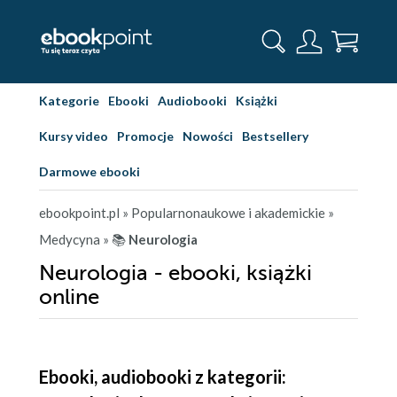
Kategorie
Ebooki
Audiobooki
Książki
Kursy video
Promocje
Nowości
Bestsellery
Darmowe ebooki
ebookpoint.pl
» Popularnonaukowe i akademickie
»
Medycyna
» 📚
Neurologia
Neurologia - ebooki, książki
online
Ebooki, audiobooki z kategorii: