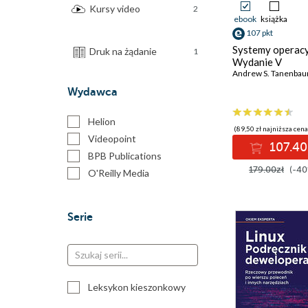
Kursy video
2
ebook
książka
107 pkt
Systemy operacy
Druk na żądanie
1
Wydanie V
Andrew S. Tanenba
Wydawca
Helion
(89,50 zł najniższa cena
Videopoint
107.40
BPB Publications
179.00zł
(-40
O'Reilly Media
Serie
Leksykon kieszonkowy