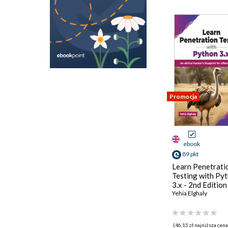
Promocja
ebook
89 pkt
Learn Penetrati
Testing with Py
3.x - 2nd Edition
Yehia Elghaly
(46,15 zł najniższa cena