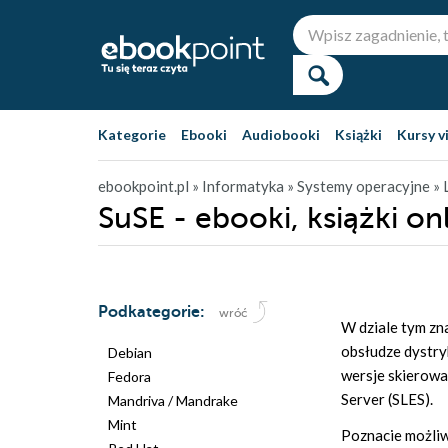
Kategorie
Ebooki
Audiobooki
Książki
Kursy v
ebookpoint.pl
» Informatyka
» Systemy operacyjne
» 
SuSE - ebooki, książki on
Podkategorie:
wróć
W dziale tym zn
obsłudze dystry
Debian
wersje skierowa
Fedora
Server (SLES).
Mandriva / Mandrake
Mint
Poznacie możliwo