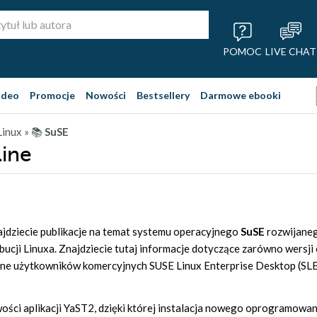
POMOC
LIVE CHAT
ideo
Promocje
Nowości
Bestsellery
Darmowe ebooki
Linux
» 📚
SuSE
line
ajdziecie publikacje na temat systemu operacyjnego
SuSE
rozwijanego
bucji Linuxa. Znajdziecie tutaj informacje dotyczące zarówno wers
ne użytkowników komercyjnych SUSE Linux Enterprise Desktop (SL
ści aplikacji YaST2, dzięki której instalacja nowego oprogramowania