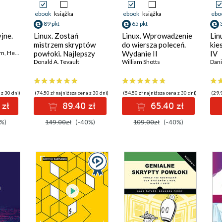
ebook
książka
ebook
książka
ebo
89 pkt
65 pkt
jne.
Linux. Zostań
Linux. Wprowadzenie
Lin
mistrzem skryptów
do wiersza poleceń.
kie
um
,
Herbert Bos
powłoki. Najlepszy
Wydanie II
IV
przewodnik, z którym
Donald A. Tevault
William Shotts
Dani
zoptymalizujesz,
zautomatyzujesz i
usprawnisz każde
 z 30 dni)
(74,50 zł najniższa cena z 30 dni)
(54,50 zł najniższa cena z 30 dni)
(29,9
zadanie
 zł
89.40 zł
65.40 zł
%)
149.00zł
(-40%)
109.00zł
(-40%)