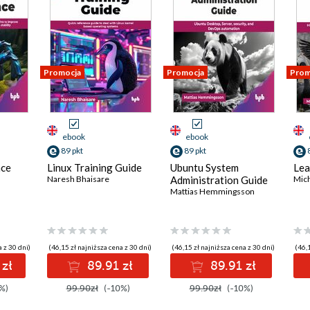
Promocja
Promocja
Prom
ebook
ebook
89 pkt
89 pkt
nce
Linux Training Guide
Ubuntu System
Lea
Naresh Bhaisare
Administration Guide
Mic
Mattias Hemmingsson
 z 30 dni)
(46,15 zł najniższa cena z 30 dni)
(46,15 zł najniższa cena z 30 dni)
(46,1
 zł
89.91 zł
89.91 zł
%)
99.90zł
(-10%)
99.90zł
(-10%)