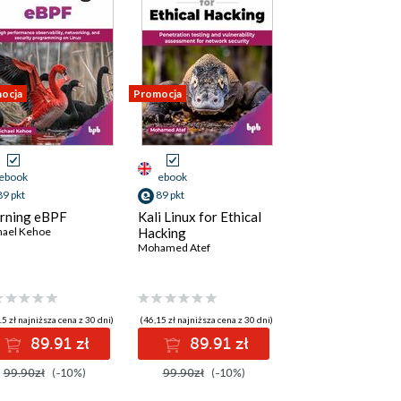
ocja
Promocja
ebook
ebook
89 pkt
89 pkt
rning eBPF
Kali Linux for Ethical
hael Kehoe
Hacking
Mohamed Atef
5 zł najniższa cena z 30 dni)
(46,15 zł najniższa cena z 30 dni)
89.91 zł
89.91 zł
99.90zł
(-10%)
99.90zł
(-10%)