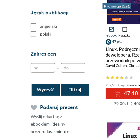
Promocja 2za1
Język publikacji
angielski
polski
ebook
książka
47 pkt
Linux. Podręczni
Zakres cen
dewelopera. Rz
przewodnik po w
poleceń i innych
David Cohen
,
Christia
–
narzędziach
(39,50 zł najniższa cena
Wyczyść
47.40 
79.00zł
(-40
Podaruj prezent
Wyślij e-kartkę z
ebookiem, idealny
prezent last-minute!