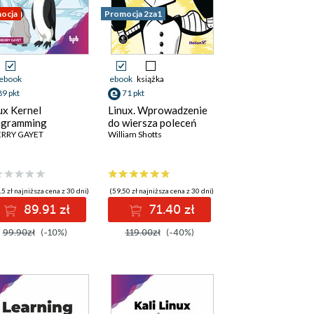
ocja
Promocja 2za1
ebook
ebook
książka
89 pkt
71 pkt
ux Kernel
Linux. Wprowadzenie
ogramming
do wiersza poleceń
ERRY GAYET
William Shotts
5 zł najniższa cena z 30 dni)
(59,50 zł najniższa cena z 30 dni)
89.91 zł
71.40 zł
99.90zł
(-10%)
119.00zł
(-40%)