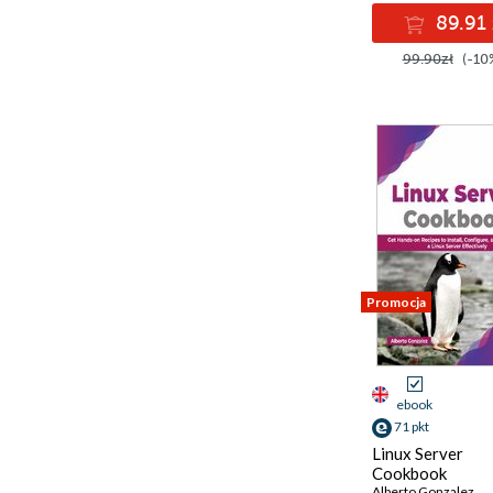
89.91 
99.90zł
(-10
Promocja
ebook
71 pkt
Linux Server
Cookbook
Alberto Gonzalez