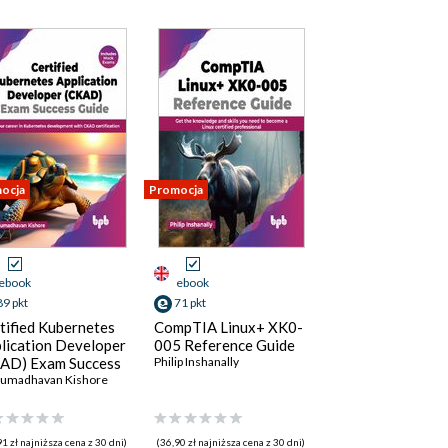
ocja
Promocja
ebook
ebook
89 pkt
71 pkt
tified Kubernetes
CompTIA Linux+ XK0-
lication Developer
005 Reference Guide
AD) Exam Success
Philip Inshanally
de
humadhavan Kishore
1 zł najniższa cena z 30 dni)
(36,90 zł najniższa cena z 30 dni)