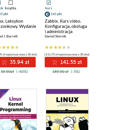
ok
książka
kurs
35 pkt
141 pkt
ux. Leksykon
Zabbix. Kurs video.
szonkowy. Wydanie
Konfiguracja, obsługa
i administracja
el J. Barrett
systemu monitoringu
Daniel Sternik
5 zł najniższa cena z 30 dni)
(111,75 zł najniższa cena z 30 dni)
35.94 zł
141.55 zł
59.90zł
(-40%)
149.00 zł
(-5%)