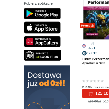
Pobierz aplikację:
Promocja
ebook
125 pkt
Linux Performa
Ayan Kumar Nath
(116,10 zł najniższa cena
125.10
139.00zł
(-10