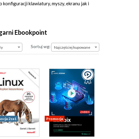
konfiguracji klawiatury, myszy, ekranu jak i
ęgarni Ebookpoint
Najczęściej kupowane
Sortuj wg:
ży
Najczęściej kupowane
ocja 2za1
Promocja