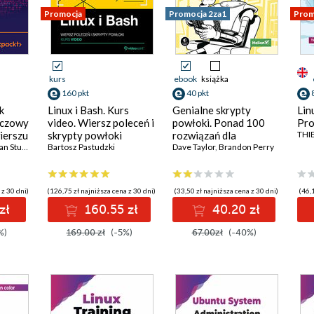
Promocja
Promocja 2za1
Prom
kurs
ebook
książka
160 pkt
40 pkt
k
Linux i Bash. Kurs
Genialne skrypty
Lin
eczowy
video. Wiersz poleceń i
powłoki. Ponad 100
Pr
ierszu
skrypty powłoki
rozwiązań dla
THI
n Sturm
Bartosz Pastudzki
systemów Linux,
Dave Taylor
,
Brandon Perry
macOS i Unix
 z 30 dni)
(126,75 zł najniższa cena z 30 dni)
(33,50 zł najniższa cena z 30 dni)
(46,1
zł
160.55 zł
40.20 zł
%)
169.00 zł
(-5%)
67.00zł
(-40%)