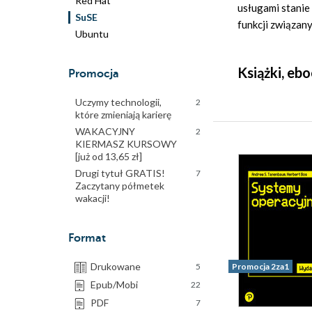
Red Hat
usługami stanie 
SuSE
funkcji związany
Ubuntu
Książki, eb
Promocja
Uczymy technologii,
2
które zmieniają karierę
WAKACYJNY
2
KIERMASZ KURSOWY
[już od 13,65 zł]
Drugi tytuł GRATIS!
7
Zaczytany półmetek
wakacji!
Format
Drukowane
5
Promocja 2za1
Epub/Mobi
22
PDF
7