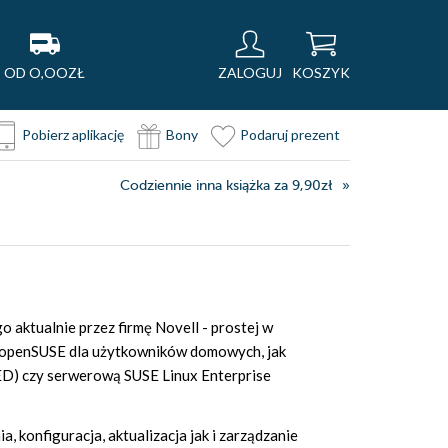
OD O,OOZŁ
ZALOGUJ
KOSZYK
Pobierz aplikację
Bony
Podaruj prezent
Codziennie inna książka za 9,90zł
 aktualnie przez firmę Novell - prostej w
ji openSUSE dla użytkowników domowych, jak
ED) czy serwerową SUSE Linux Enterprise
, konfiguracja, aktualizacja jak i zarządzanie