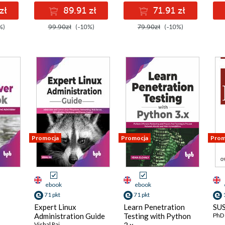
zł
89.91 zł
71.91 zł
%)
99.90zł
(-10%)
79.90zł
(-10%)
Promocja
Promocja
Prom
ebook
ebook
71 pkt
71 pkt
Expert Linux
Learn Penetration
SUS
Administration Guide
Testing with Python
PhD
Vishal Rai