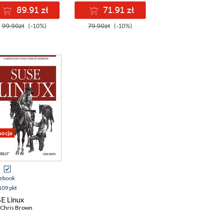
89.91 zł
71.91 zł
99.90zł
(-10%)
79.90zł
(-10%)
ocja
ebook
109 pkt
E Linux
 Chris Brown