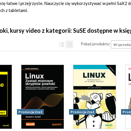
się łatwe i przejrzyste. Nauczycie się wykorzystywać w pełni SaX2 do 
ch z tabletami.
ooki, kursy video z kategorii: SuSE dostępne w ksi
Pokaż produkty:
W sprzeda
Promocja 2za1
Promocja 2za1
Prom