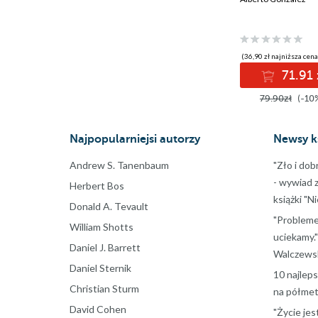
(36,90 zł najniższa cena
71.91 
79.90zł
(-10
Najpopularniejsi autorzy
Newsy k
Andrew S. Tanenbaum
"Zło i dob
- wywiad 
Herbert Bos
książki "N
Donald A. Tevault
"Probleme
William Shotts
uciekamy."
Daniel J. Barrett
Walczewsk
Daniel Sternik
10 najlep
Christian Sturm
na półmet
David Cohen
"Życie jes