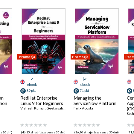
Promocja
Promocja
Prom
ebook
ebook
89 pkt
71 pkt
on
RedHat Enterprise
Managing the
Cer
thon
Linux 9 for Beginners
ServiceNow Platform
App
Vishesh Kumar
,
Geetanjali Mehra
Felix Acosta
(CK
Gui
Set
 z 30 dni)
(46,15 zł najniższa cena z 30 dni)
(36,90 zł najniższa cena z 30 dni)
(71,9