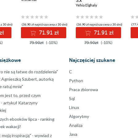
3.x
Yehia Elghaly
 z 30 dni)
(36,90 zł najniższa cena z 30 dni)
(36,90 zł najniższa cena z 30 dni)
(77,4
zł
71.91 zł
71.91 zł
%)
79.90zł
(-10%)
79.90zł
(-10%)
siążkowe
Najczęściej szukane
ro nie są łatwe do rozdzielenia"
C
z Agnieszką Szubert, autorką
Python
ie ratuj mnie"
Praca zbiorowa
m jest to, przed czym
Sql
 - artykuł Katarzyny
Linux
iej
Algorytmy
szych ebooków lipca - ranking
Analiza
ek wakacji!
Java
t moją inspiracją" - wywiad z