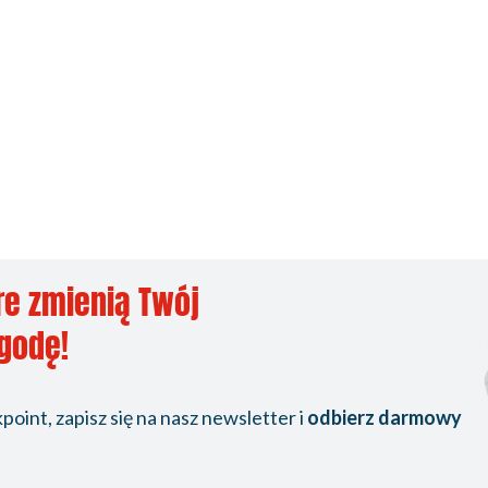
re zmienią Twój
ygodę!
oint, zapisz się na nasz newsletter i
odbierz darmowy