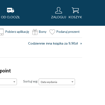
OD O,OOZŁ
ZALOGUJ
KOSZYK
Pobierz aplikację
Bony
Podaruj prezent
Codziennie inna książka za 9,90zł
point
Data wydania
Sortuj wg:
Data wydania