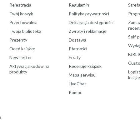
Rejestracja
Regulamin
Stref
Twój koszyk
Polityka prywatności
Progr
Przechowalnia
Deklaracja dostępności
Zamawi
recenz
Twoja biblioteka
Zwroty i reklamacje
Self-p
Prezenty
Dostawa
Wydaj
Oceń książkę
Płatności
BIBLI
Newsletter
Erraty
Custo
Aktywacja kodów na
Recenzje książek
produkty
Logist
Mapa serwisu
książ
LiveChat
Pomoc
S