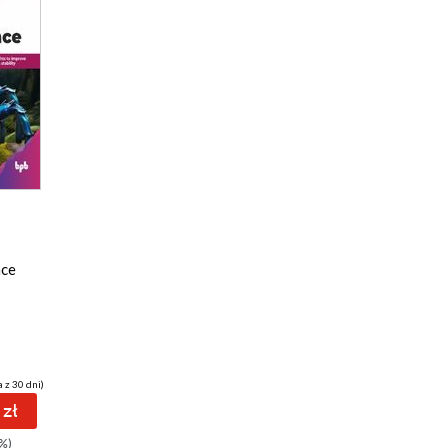
nce
 z 30 dni)
 zł
%)