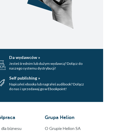
Da wydawców »
Jesteś średnim lub dużym wydawcą? Dołącz do
naszego systemu dystrybucji!
Self publishing »
Napisałeś ebooka lub nagrałeś audibook? Dołącz
do nas i sprzedawaj go w Ebookpoint!
łpraca
Grupa Helion
 dla biznesu
O Grupie Helion SA