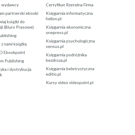
a wydawcy
Certyfikat Rzetelna Firma
am partnerski ebooki
Księgarnia informatyczna
helion.pl
aj książki do
ji (Biuro Prasowe)
Księgarnia ekonomiczna
onepress.pl
ublishing
Księgarnia psychologiczna
 z nami książkę
sensus.pl
O Ebookpoint
Księgarnia podróżnika
bezdroza.pl
m Publishing
Księgarnia beletrystyczna
yka i dystrybucja
editio.pl
ek
Kursy video videopoint.pl