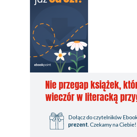
Nie przegap książek, któ
wieczór w literacką prz
Dołącz do czytelników Ebookp
prezent
. Czekamy na Ciebie!