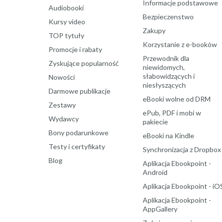
Informacje podstawowe
Audiobooki
Bezpieczenstwo
Kursy video
Zakupy
TOP tytuły
Korzystanie z e-booków
Promocje i rabaty
Przewodnik dla
Zyskujące popularność
niewidomych,
słabowidzących i
Nowości
niesłyszących
Darmowe publikacje
eBooki wolne od DRM
Zestawy
ePub, PDF i mobi w
Wydawcy
pakiecie
Bony podarunkowe
eBooki na Kindle
Testy i certyfikaty
Synchronizacja z Dropbox
Blog
Aplikacja Ebookpoint -
Android
Aplikacja Ebookpoint - iO
Aplikacja Ebookpoint -
AppGallery