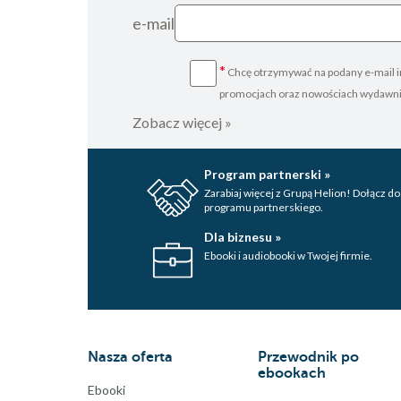
e-mail
*
Chcę otrzymywać na podany e-mail i
promocjach oraz nowościach wydawn
Zobacz więcej »
Program partnerski »
Zarabiaj więcej z Grupą Helion! Dołącz do
programu partnerskiego.
Dla biznesu »
Ebooki i audiobooki w Twojej firmie.
Nasza oferta
Przewodnik po
ebookach
Ebooki