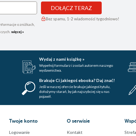
DOŁĄCZ TERAZ
Bez spamu, 1-2 wiadomości tygodniowo!
nformacje o zniżkach,
iczych.
więcej »
Wydaj z nami książkę »
Wypełnij formularz i zostań autorem naszego
wydawnictwa.
Brakuje Ci jakiegoś ebooka? Daj znać!
Jeśli w naszej ofercie brakuje jakiegoś tytulu,
dołożymy starań, by jak najszybciej się u nas
pojawił.
Twoje konto
O serwisie
Wspó
Logowanie
Kontakt
Strefa