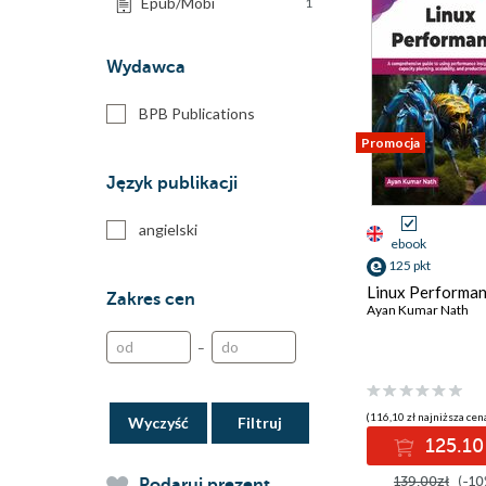
Epub/Mobi
1
Wydawca
BPB Publications
Promocja
Język publikacji
angielski
ebook
125 pkt
Linux Performa
Zakres cen
Ayan Kumar Nath
–
(116,10 zł najniższa cena
Wyczyść
125.10
139.00zł
(-10
Podaruj prezent