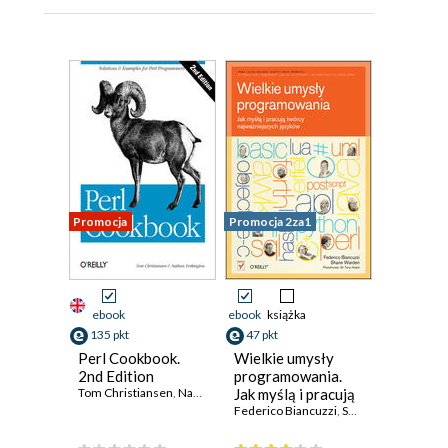
Promocja
Promocja 2za1
ebook
ebook
książka
135 pkt
47 pkt
Perl Cookbook.
Wielkie umysły
2nd Edition
programowania.
Tom Christiansen
,
Nathan Torkington
Jak myślą i pracują
twórcy
Federico Biancuzzi
,
Shane Warden
najważniejszych