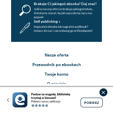
Brakuje Ci jakiegoś ebooka? Daj znać!
Jeśli w naszej ofercie brakuje jakiegoś tytulu,
dołożymy starań, by jak najszybciej się u nas
pojawił.
Self publishing »
Napisałeś ebooka lub nagrałeś audibook?
Dołącz do nas i sprzedawaj go w Ebookpoint!
Nasza oferta
Przewodnik po ebookach
Twoje konto
O serwisie
Współpraca
Grupa Helion