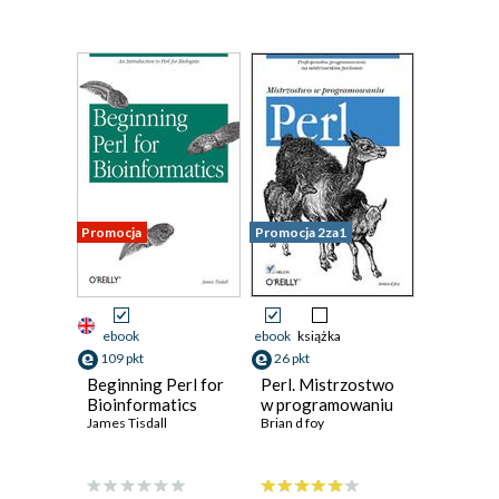
Promocja
Promocja 2za1
ebook
ebook
książka
109 pkt
26 pkt
Beginning Perl for
Perl. Mistrzostwo
Bioinformatics
w programowaniu
James Tisdall
Brian d foy