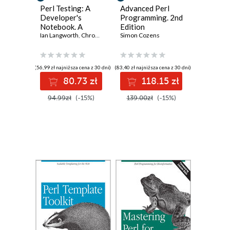
Perl Testing: A
Advanced Perl
Developer's
Programming. 2nd
Notebook. A
Edition
Developer's Not
Ian Langworth
,
Chromatic
Simon Cozens
(56,99 zł najniższa cena z 30 dni)
(83,40 zł najniższa cena z 30 dni)
80.73 zł
118.15 zł
94.99zł
(-15%)
139.00zł
(-15%)