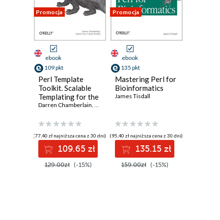
Promocja
Promocja
ebook
ebook
109 pkt
135 pkt
Perl Template
Mastering Perl for
Toolkit. Scalable
Bioinformatics
Templating for the
James Tisdall
Web
Darren Chamberlain
,
Dave Cross
,
Andy Wardley
(77,40 zł najniższa cena z 30 dni)
(95,40 zł najniższa cena z 30 dni)
109.65 zł
135.15 zł
129.00zł
(-15%)
159.00zł
(-15%)