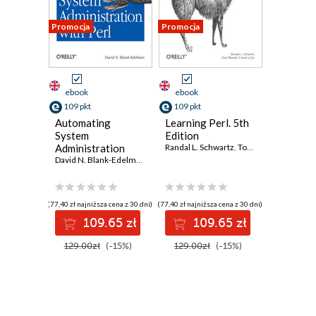
Promocja
Promocja
ebook
ebook
109 pkt
109 pkt
Automating
Learning Perl. 5th
System
Edition
Administration
Randal L. Schwartz
,
Tom Phoenix
,
brian d
with Perl. Tools to
David N. Blank-Edelman
Make You More
Efficient. 2nd
Edition
(77,40 zł najniższa cena z 30 dni)
(77,40 zł najniższa cena z 30 dni)
109.65 zł
109.65 zł
129.00zł
(-15%)
129.00zł
(-15%)