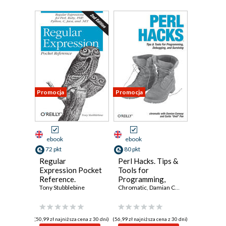
Promocja
Promocja
ebook
ebook
72 pkt
80 pkt
Regular
Perl Hacks. Tips &
Expression Pocket
Tools for
Reference.
Programming,
Regular
Tony Stubblebine
Debugging, and
Chromatic
,
Damian Conway
,
Curtis "Ovi
Expressions for
Surviving
Perl, Ruby, PHP,
Python, C, Java
(50,99 zł najniższa cena z 30 dni)
(56,99 zł najniższa cena z 30 dni)
and .NET. 2nd