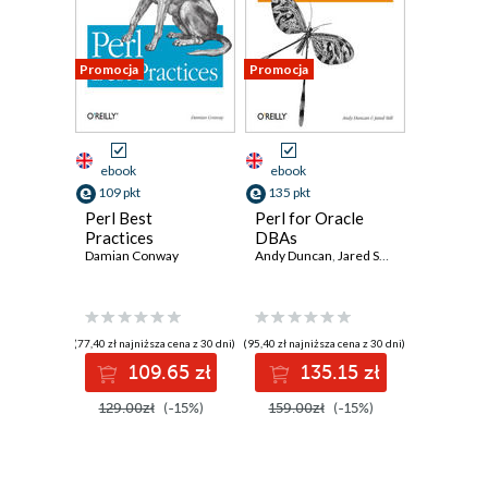
Promocja
Promocja
ebook
ebook
109 pkt
135 pkt
Perl Best
Perl for Oracle
Practices
DBAs
Damian Conway
Andy Duncan
,
Jared Still
(77,40 zł najniższa cena z 30 dni)
(95,40 zł najniższa cena z 30 dni)
109.65 zł
135.15 zł
129.00zł
(-15%)
159.00zł
(-15%)