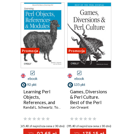
Promocja
Promocja
ebook
ebook
92 pkt
135 pkt
Learning Perl
Games, Diversions
Objects,
& Perl Culture.
References, and
Best of the Perl
Modules
Randal L. Schwartz
,
Tom Phoenix
Journal
Jon Orwant
(65,40 zł najniższa cena z 30 dni)
(95,40 zł najniższa cena z 30 dni)