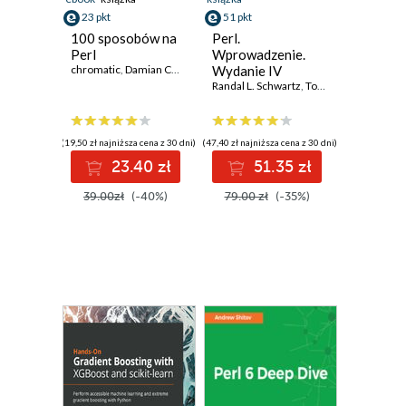
23 pkt
51 pkt
100 sposobów na
Perl.
Perl
Wprowadzenie.
chromatic
,
Damian Conway
,
Curtis "Ovid" Poe
Wydanie IV
Randal L. Schwartz
,
Tom Phoenix
,
Brian 
(19,50 zł najniższa cena z 30 dni)
(47,40 zł najniższa cena z 30 dni)
23.40 zł
51.35 zł
39.00zł
(-40%)
79.00 zł
(-35%)