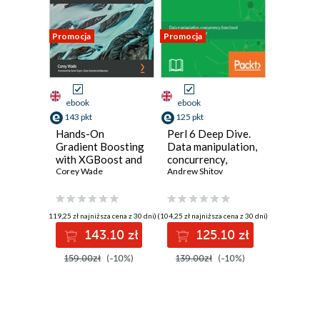
Promocja
Promocja
ebook
ebook
143 pkt
125 pkt
Hands-On
Perl 6 Deep Dive.
Gradient Boosting
Data manipulation,
with XGBoost and
concurrency,
scikit-learn.
Corey Wade
functional
Andrew Shitov
Perform
programming, and
accessible machine
more
learning and
(119,25 zł najniższa cena z 30 dni)
(104,25 zł najniższa cena z 30 dni)
extreme gradient
143.10 zł
125.10 zł
boosting with
Python
159.00zł
(-10%)
139.00zł
(-10%)