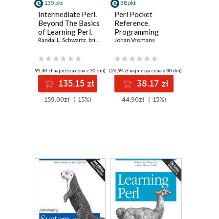
135 pkt
38 pkt
Intermediate Perl.
Perl Pocket
Beyond The Basics
Reference.
of Learning Perl.
Programming
2nd Edition
Randal L. Schwartz
,
brian d foy
Tools. 5th Edition
Johan Vromans
,
Tom Phoenix
(95,40 zł najniższa cena z 30 dni)
(26,94 zł najniższa cena z 30 dni)
135.15 zł
38.17 zł
159.00zł
(-15%)
44.90zł
(-15%)