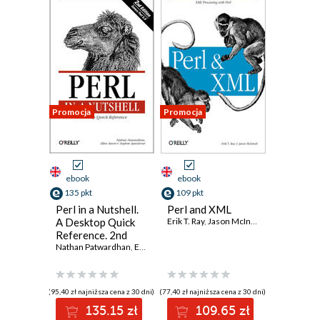
Promocja
Promocja
ebook
ebook
135 pkt
109 pkt
Perl in a Nutshell.
Perl and XML
A Desktop Quick
Erik T. Ray
,
Jason McIntosh
Reference. 2nd
Edition
Nathan Patwardhan
,
Ellen Siever
,
Stephen Spainhour
(95,40 zł najniższa cena z 30 dni)
(77,40 zł najniższa cena z 30 dni)
135.15 zł
109.65 zł