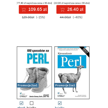
(77,40 zł najniższa cena z 30 dni)
(22,00 zł najniższa cena z 30 dni)
109.65 zł
26.40 zł
129.00zł
(-15%)
44.00zł
(-40%)
Promocja 2za1
Promocja 2za1
ebook
książka
książka