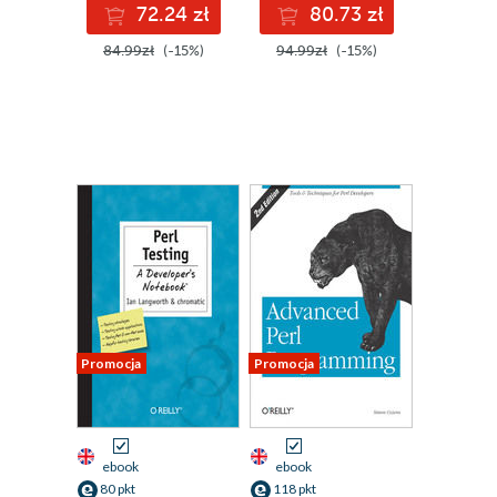
72.24 zł
80.73 zł
Edition
84.99zł
(-15%)
94.99zł
(-15%)
Promocja
Promocja
ebook
ebook
80 pkt
118 pkt