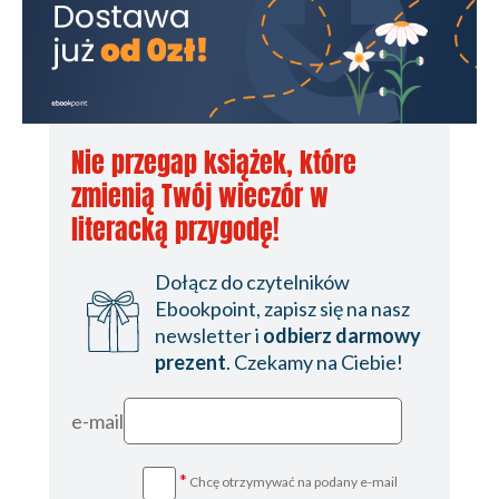
Nie przegap książek, które
zmienią Twój wieczór w
literacką przygodę!
Dołącz do czytelników
Ebookpoint, zapisz się na nasz
newsletter i
odbierz darmowy
prezent
. Czekamy na Ciebie!
e-mail
*
Chcę otrzymywać na podany e-mail