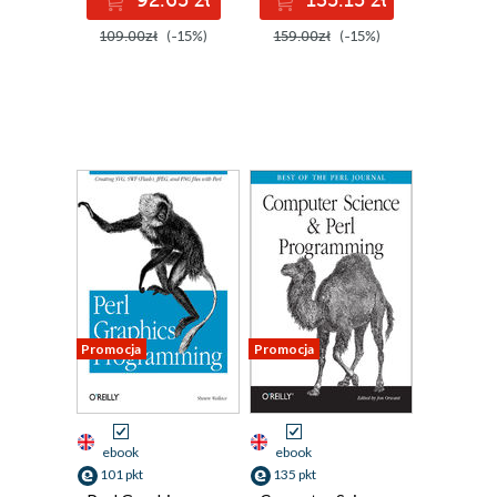
92.65 zł
135.15 zł
109.00zł
(-15%)
159.00zł
(-15%)
Promocja
Promocja
ebook
ebook
101 pkt
135 pkt