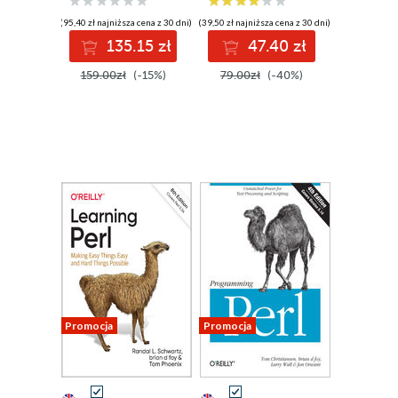
języków
(95,40 zł najniższa cena z 30 dni)
(39,50 zł najniższa cena z 30 dni)
135.15 zł
47.40 zł
159.00zł
(-15%)
79.00zł
(-40%)
Promocja
Promocja