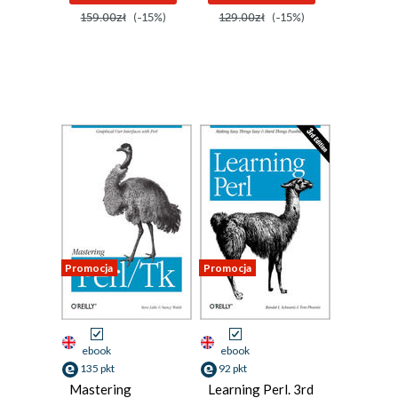
159.00zł
(-15%)
129.00zł
(-15%)
Promocja
Promocja
ebook
ebook
135 pkt
92 pkt
Mastering
Learning Perl. 3rd