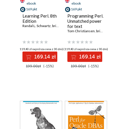
ebook
ebook
169 pkt
169 pkt
Learning Perl. 8th
Programming Perl.
Edition
Unmatched power
Randal L. Schwartz
,
brian d foy
for text
,
Tom Phoenix
processing and
Tom Christiansen
,
brian d foy
,
Larry Wall
scripting. 4th
Edition
(119,40 zł najniższa cena z 30 dni)
(119,40 zł najniższa cena z 30 dni)
169.14 zł
169.14 zł
199.00zł
(-15%)
199.00zł
(-15%)