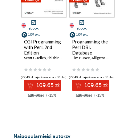
ebook
ebook
109 pkt
109 pkt
CGI Programming
Programming the
with Perl. 2nd
Perl DBI.
Edition
Database
Scott Guelich
,
Shishir Gundavaram
programming with
Tim Bunce
,
Gunther Birznieks
,
Alligator Descartes
Perl
(77,40 zł najniższa cena z 30 dni)
(77,40 zł najniższa cena z 30 dni)
109.65 zł
109.65 zł
129.00zł
(-15%)
129.00zł
(-15%)
Najpopularniejsi autorzy