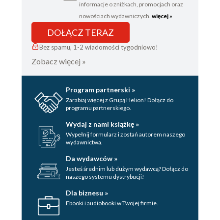
informacje o zniżkach, promocjach oraz
nowościach wydawniczych.
więcej »
DOŁĄCZ TERAZ
Bez spamu, 1-2 wiadomości tygodniowo!
Zobacz więcej »
Program partnerski »
Zarabiaj więcej z Grupą Helion! Dołącz do
programu partnerskiego.
Wydaj z nami książkę »
Wypełnij formularz i zostań autorem naszego
wydawnictwa.
Da wydawców »
Jesteś średnim lub dużym wydawcą? Dołącz do
naszego systemu dystrybucji!
Dla biznesu »
Ebooki i audiobooki w Twojej firmie.