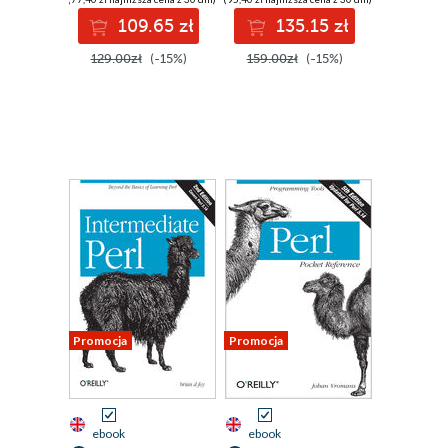
109.65 zł
135.15 zł
129.00zł
(-15%)
159.00zł
(-15%)
Promocja
Promocja
ebook
ebook