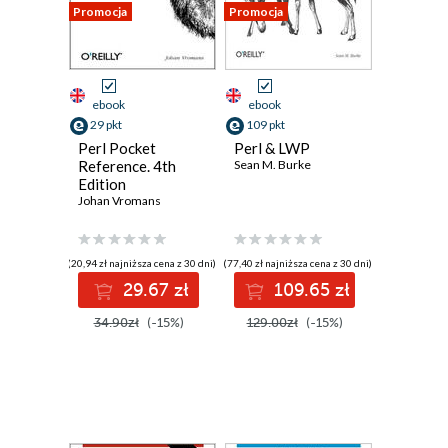
Promocja
Promocja
ebook
ebook
29 pkt
109 pkt
Perl Pocket
Perl & LWP
Reference. 4th
Sean M. Burke
Edition
Johan Vromans
(20,94 zł najniższa cena z 30 dni)
(77,40 zł najniższa cena z 30 dni)
29.67 zł
109.65 zł
34.90zł
(-15%)
129.00zł
(-15%)