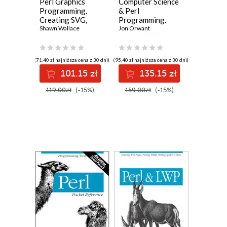
Perl Graphics
Computer Science
Programming.
& Perl
Creating SVG,
Programming.
SWF (Flash), JPEG
Shawn Wallace
Best of The Perl
Jon Orwant
and PNG files with
Journal
Perl
(71,40 zł najniższa cena z 30 dni)
(95,40 zł najniższa cena z 30 dni)
101.15 zł
135.15 zł
119.00zł
(-15%)
159.00zł
(-15%)