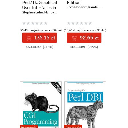
Perl/Tk. Graphical
Edition
User Interfaces in
Tom Phoenix
,
Randal L. Schwartz
Perl
Stephen Lidie
,
Nancy Walsh
(95,40 zł najniższa cena z 30 dni)
(65,40 zł najniższa cena z 30 dni)
135.15 zł
92.65 zł
159.00zł
(-15%)
109.00zł
(-15%)
Promocja
Promocja