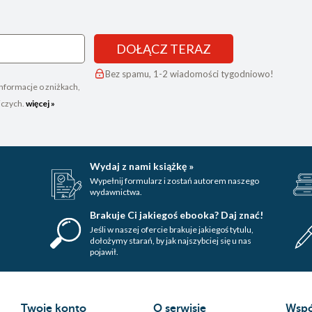
DOŁĄCZ TERAZ
Bez spamu, 1-2 wiadomości tygodniowo!
nformacje o zniżkach,
iczych.
więcej »
Wydaj z nami książkę »
Wypełnij formularz i zostań autorem naszego
wydawnictwa.
Brakuje Ci jakiegoś ebooka? Daj znać!
Jeśli w naszej ofercie brakuje jakiegoś tytulu,
dołożymy starań, by jak najszybciej się u nas
pojawił.
Twoje konto
O serwisie
Wspó