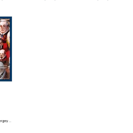
ey S Radchenko
,
Agnieszka Legucka
,
Ryszard M. Machnikowski
,
Robert Pszczel
,
Ma