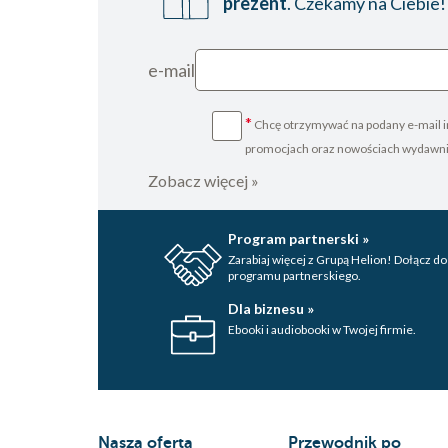
prezent
. Czekamy na Ciebie!
e-mail
*
Chcę otrzymywać na podany e-mail i
promocjach oraz nowościach wydawn
Zobacz więcej »
Program partnerski »
Zarabiaj więcej z Grupą Helion! Dołącz do
programu partnerskiego.
Dla biznesu »
Ebooki i audiobooki w Twojej firmie.
Nasza oferta
Przewodnik po