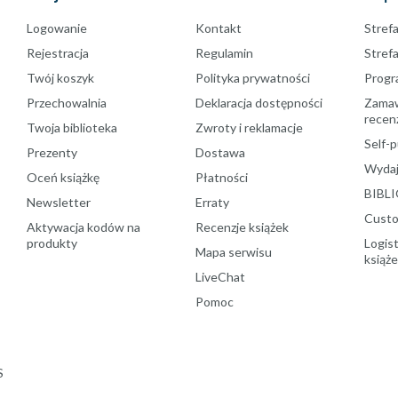
Logowanie
Kontakt
Strefa
Rejestracja
Regulamin
Stref
Twój koszyk
Polityka prywatności
Progr
Przechowalnia
Deklaracja dostępności
Zamawi
recenz
Twoja biblioteka
Zwroty i reklamacje
Self-p
Prezenty
Dostawa
Wydaj
Oceń książkę
Płatności
BIBLI
Newsletter
Erraty
Custo
Aktywacja kodów na
Recenzje książek
produkty
Logist
Mapa serwisu
książ
LiveChat
Pomoc
S