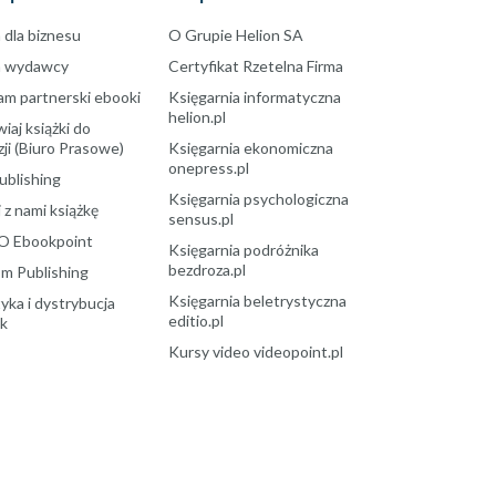
 dla biznesu
O Grupie Helion SA
a wydawcy
Certyfikat Rzetelna Firma
am partnerski ebooki
Księgarnia informatyczna
helion.pl
aj książki do
ji (Biuro Prasowe)
Księgarnia ekonomiczna
onepress.pl
ublishing
Księgarnia psychologiczna
 z nami książkę
sensus.pl
O Ebookpoint
Księgarnia podróżnika
bezdroza.pl
m Publishing
Księgarnia beletrystyczna
yka i dystrybucja
editio.pl
ek
Kursy video videopoint.pl