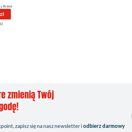
 z 30 dni)
zł
%)
re zmienią Twój
ygodę!
oint, zapisz się na nasz newsletter i
odbierz darmowy