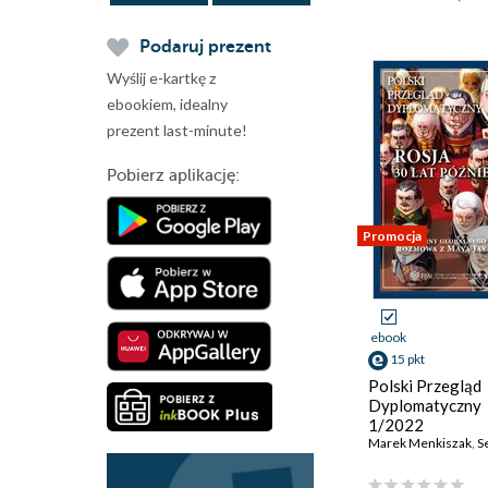
Podaruj prezent
Wyślij e-kartkę z
ebookiem, idealny
prezent last-minute!
Pobierz aplikację:
Promocja
ebook
15 pkt
Polski Przegląd
Dyplomatyczny
1/2022
Marek Menkiszak
,
Serg