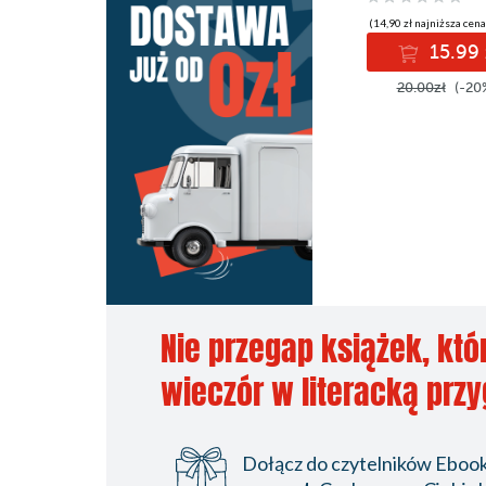
(14,90 zł najniższa cena
15.99 
20.00zł
(-20
Nie przegap książek, któ
wieczór w literacką prz
Dołącz do czytelników Ebookp