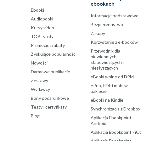
ebookach
Ebooki
Informacje podstawowe
Audiobooki
Bezpieczenstwo
Kursy video
Zakupy
TOP tytuły
Korzystanie z e-booków
Promocje i rabaty
Przewodnik dla
Zyskujące popularność
niewidomych,
słabowidzących i
Nowości
niesłyszących
Darmowe publikacje
eBooki wolne od DRM
Zestawy
ePub, PDF i mobi w
Wydawcy
pakiecie
Bony podarunkowe
eBooki na Kindle
Testy i certyfikaty
Synchronizacja z Dropbox
Blog
Aplikacja Ebookpoint -
Android
Aplikacja Ebookpoint - iO
Aplikacja Ebookpoint -