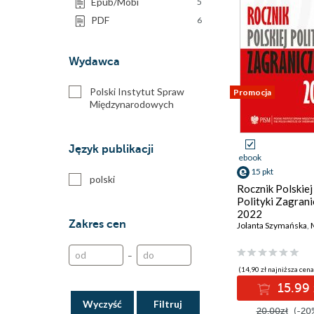
Epub/Mobi
5
PDF
6
Wydawca
Polski Instytut Spraw
Promocja
Międzynarodowych
Język publikacji
ebook
15 pkt
polski
Rocznik Polskiej
Polityki Zagrani
2022
Zakres cen
Jolanta Szymańska
,
Ma
–
(14,90 zł najniższa cena
15.99 
Wyczyść
20.00zł
(-20