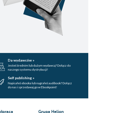
Da wydawców »
Jesteś średnim lub dużym wydawcą? Dołącz do
naszego systemu dystrybucji!
Self publishing »
Napisałeś ebooka lub nagrałeś audibook? Dołącz
do nas i sprzedawaj go w Ebookpoint!
łpraca
Grupa Helion