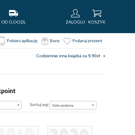
OD O,OOZŁ
ZALOGUJ
KOSZYK
Pobierz aplikację
Bony
Podaruj prezent
Codziennie inna książka za 9,90zł
kpoint
Data wydania
Sortuj wg:
Data wydania