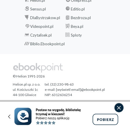
Helion.pl
Onepress.pl
Sensus.pl
Editio.pl
DlaBystrzakow.pl
Bezdroza.pl
Videopoint.pl
Beya.pl
Czytalisek.pl
Sploty
Biblio.Ebookpoint.pl
© Helion 1991-2026
Helion.pl sp. z o.o.
tel. (32) 230-98-63
ul. Kościuszki 1c
e-mail:
[wyświetl email]@ebookpoint.pl
44-100 Gliwice
NIP: 6312636254
Regon: 241989027
Designed with ♥ by
Tonik.pl
Pełna wersja strony »