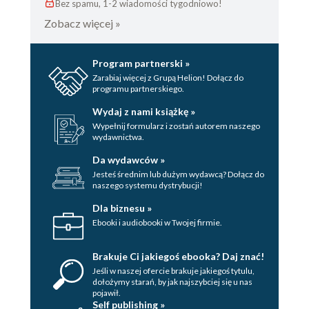
Bez spamu, 1-2 wiadomości tygodniowo!
Zobacz więcej »
Program partnerski »
Zarabiaj więcej z Grupą Helion! Dołącz do
programu partnerskiego.
Wydaj z nami książkę »
Wypełnij formularz i zostań autorem naszego
wydawnictwa.
Da wydawców »
Jesteś średnim lub dużym wydawcą? Dołącz do
naszego systemu dystrybucji!
Dla biznesu »
Ebooki i audiobooki w Twojej firmie.
Brakuje Ci jakiegoś ebooka? Daj znać!
Jeśli w naszej ofercie brakuje jakiegoś tytulu,
dołożymy starań, by jak najszybciej się u nas
pojawił.
Self publishing »