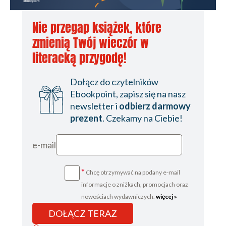
Nie przegap książek, które
zmienią Twój wieczór w
literacką przygodę!
Dołącz do czytelników
Ebookpoint, zapisz się na nasz
newsletter i
odbierz darmowy
prezent
. Czekamy na Ciebie!
e-mail
*
Chcę otrzymywać na podany e-mail
informacje o zniżkach, promocjach oraz
nowościach wydawniczych.
więcej »
DOŁĄCZ TERAZ