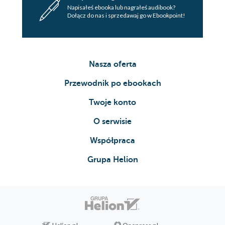
Napisałeś ebooka lub nagrałeś audibook?
Dołącz do nas i sprzedawaj go w Ebookpoint!
Nasza oferta
Przewodnik po ebookach
Twoje konto
O serwisie
Współpraca
Grupa Helion