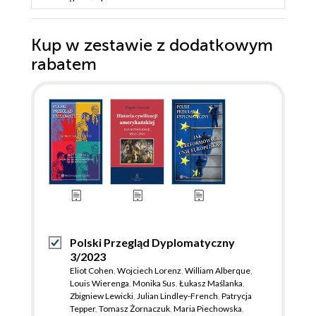
Kup w zestawie z dodatkowym
rabatem
Polski Przegląd Dyplomatyczny
3/2023
Eliot Cohen
,
Wojciech Lorenz
,
William Alberque
,
Louis Wierenga
,
Monika Sus
,
Łukasz Maślanka
,
Zbigniew Lewicki
,
Julian Lindley-French
,
Patrycja
Tepper
,
Tomasz Żornaczuk
,
Maria Piechowska
,