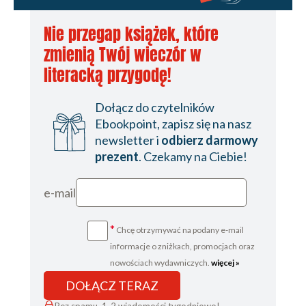
Nie przegap książek, które
zmienią Twój wieczór w
literacką przygodę!
Dołącz do czytelników
Ebookpoint, zapisz się na nasz
newsletter i
odbierz darmowy
prezent
. Czekamy na Ciebie!
e-mail
*
Chcę otrzymywać na podany e-mail
informacje o zniżkach, promocjach oraz
nowościach wydawniczych.
więcej »
DOŁĄCZ TERAZ