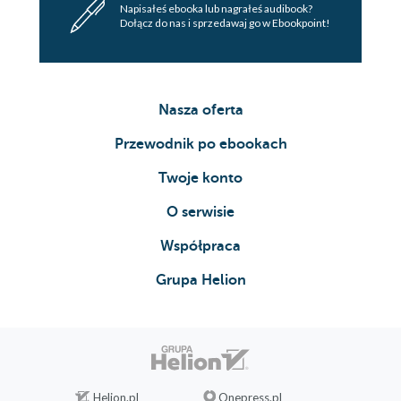
Napisałeś ebooka lub nagrałeś audibook?
Dołącz do nas i sprzedawaj go w Ebookpoint!
Nasza oferta
Przewodnik po ebookach
Twoje konto
O serwisie
Współpraca
Grupa Helion
Helion.pl
Onepress.pl