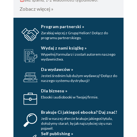
Bez spamu, 1-2 wiadomości tygodniowo!
Zobacz więcej »
Program partnerski »
Zarabiaj więcej z Grupą Helion! Dołącz do
programu partnerskiego.
Wydaj z nami książkę »
Wypełnij formularz i zostań autorem naszego
wydawnictwa.
Da wydawców »
Jesteś średnim lub dużym wydawcą? Dołącz do
naszego systemu dystrybucji!
Dla biznesu »
Ebooki i audiobooki w Twojej firmie.
Brakuje Ci jakiegoś ebooka? Daj znać!
Jeśli w naszej ofercie brakuje jakiegoś tytulu,
dołożymy starań, by jak najszybciej się u nas
pojawił.
Self publishing »