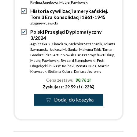
Pavlina Janebova
,
Maciej Pawłowski
Historia cywilizacji amerykańskiej.
Tom 3 Era konsolidacji 1861-1945
Zbigniew Lewicki
Polski Przegląd Dyplomatyczny
3/2024
Agnieszka K. Cianciara
,
Melchior Szczepanik
,
Jolanta
Szymanska
,
Łukasz Maślanka
,
Malwina Talik
,
Tamar
Gamkrelidze
,
Artur Nowak-Far
,
Przemysław Biskup
,
Maciej Pawłowski
,
Ryszard Stemplowski
,
Piotr
Długołęcki
,
Łukasz Jasiński
,
Renata Duda
,
Marcin
Krawczuk
,
Stefania Kolarz
,
Dariusz Jeziorny
Cena zestawu:
98.76 zł
Zyskujesz: 29.59 zł (-23%)
Dodaj do koszyka