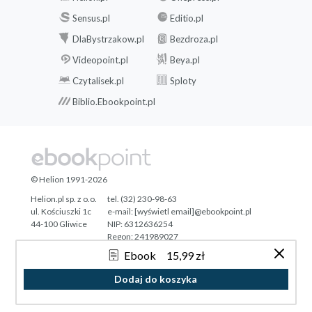
Sensus.pl
Editio.pl
DlaBystrzakow.pl
Bezdroza.pl
Videopoint.pl
Beya.pl
Czytalisek.pl
Sploty
Biblio.Ebookpoint.pl
© Helion 1991-2026
Helion.pl sp. z o.o.
tel. (32) 230-98-63
ul. Kościuszki 1c
e-mail:
[wyświetl email]@ebookpoint.pl
44-100 Gliwice
NIP: 6312636254
Regon: 241989027
Ebook
15,99 zł
Designed with ♥ by
Tonik.pl
Dodaj do koszyka
Pełna wersja strony »