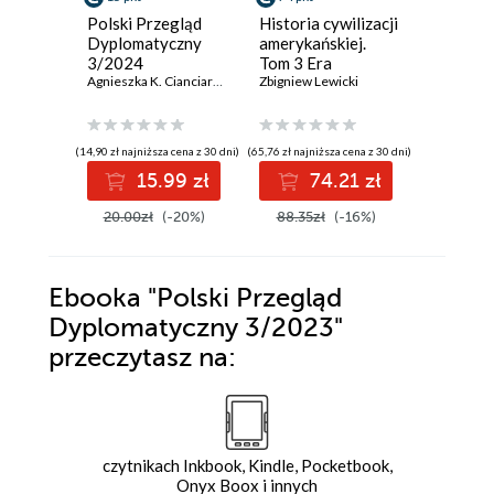
Polski Przegląd
Historia cywilizacji
Historia 
Dyplomatyczny
amerykańskiej.
ameryka
3/2024
Tom 3 Era
1
Agnieszka K. Cianciara
,
Melchior Szczepanik
konsolidacji 1861-
Zbigniew Lewicki
,
Jolanta Szymanska
Zbigniew L
,
Łuka
1945
(14,90 zł najniższa cena z 30 dni)
(65,76 zł najniższa cena z 30 dni)
(65,34 zł najni
15.99 zł
74.21 zł
7
20.00zł
(-20%)
88.35zł
(-16%)
87.38z
Ebooka
"Polski Przegląd
Dyplomatyczny 3/2023"
przeczytasz na:
czytnikach Inkbook, Kindle, Pocketbook,
Onyx Boox i innych