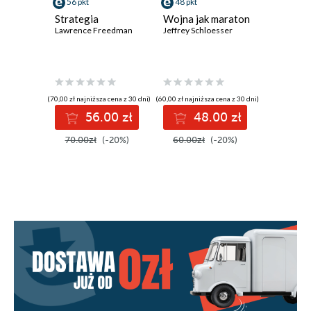
56 pkt
48 pkt
39 pkt
Strategia
Wojna jak maraton
Dzienni
Lawrence Freedman
Jeffrey Schloesser
ambasad
Ryszard S
(70,00 zł najniższa cena z 30 dni)
(60,00 zł najniższa cena z 30 dni)
(50,00 zł najni
56.00 zł
48.00 zł
3
70.00zł
(-20%)
60.00zł
(-20%)
50.00z