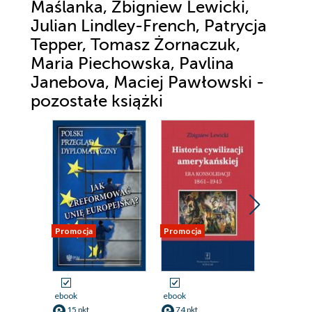
Maślanka, Zbigniew Lewicki,
Julian Lindley-French, Patrycja
Tepper, Tomasz Żornaczuk,
Maria Piechowska, Pavlina
Janebova, Maciej Pawłowski -
pozostałe książki
Promocja
Promocja
Promocja
ebook
ebook
ebook
15 pkt
74 pkt
73 pkt