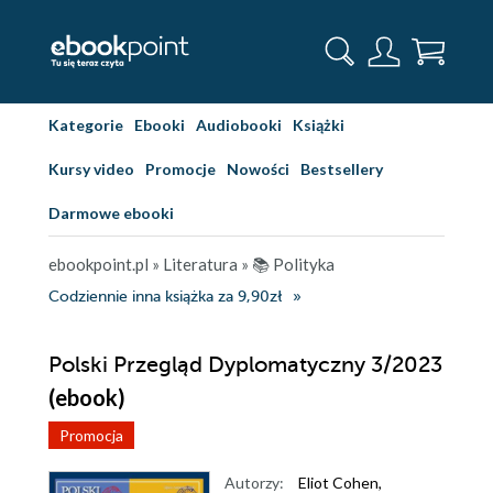
Kategorie
Ebooki
Audiobooki
Książki
Kursy video
Promocje
Nowości
Bestsellery
Darmowe ebooki
ebookpoint.pl
»
Literatura
»
📚 Polityka
Codziennie inna książka za 9,90zł
Polski Przegląd Dyplomatyczny 3/2023
(ebook)
Promocja
Autorzy:
Eliot Cohen
,