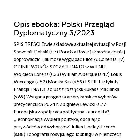
Opis
ebooka
: Polski Przegląd
Dyplomatyczny 3/2023
SPIS TREŚCI Dwie składowe aktualnej sytuacji w Rosji
Sławomir Dębski (s.7) Porażka Rosji: jak można do niej
doprowadzić i jak może wyglądać Eliot A. Cohen (s.19)
OPINIE WOKÓŁ SZCZYTU NATO w WILNIE
Wojciech Lorenz (s.33) William Alberque (s.42) Louis
Wierenga (s.52) Monika Sus (s.59) ESEJE I artykuły
Francja i NATO: sojusz z rozsądku Łukasz Maślanka
(s.69) Wstępna prognoza amerykańskich wyborów
prezydenckich 2024 r. Zbigniew Lewicki (s.77)
Europejska współpraca polityczna - euroelita?
,,Technokracja wypiera politykę, oddalając
przywódców od wyborców" Julian Lindley-French
(s.88) Topografia rosyjskiego lobbingu w Niemczech