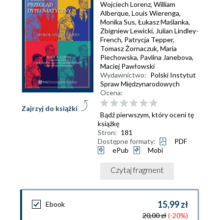
Wojciech Lorenz
,
William
Alberque
,
Louis Wierenga
,
Monika Sus
,
Łukasz Maślanka
,
Zbigniew Lewicki
,
Julian Lindley-
French
,
Patrycja Tepper
,
Tomasz Żornaczuk
,
Maria
Piechowska
,
Pavlina Janebova
,
Maciej Pawłowski
Wydawnictwo:
Polski Instytut
Spraw Międzynarodowych
Ocena:
Zajrzyj do książki
Bądź pierwszym, który oceni tę
książkę
Stron:
181
Dostępne formaty:
PDF
ePub
Mobi
Czytaj fragment
15,99 zł
Ebook
20,00 zł
(-20%)