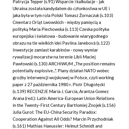
Patrycja Tepper (s.91) Wsparcie i kalkulacje - jak
Ukraina została kandydatem do członkostwa w UE i
jaka była w tym rola Polski Tomasz Żornaczuk (s.103)
Cmentarz Orląt Lwowskich - między pamięcią a
polityką Maria Piechowska (s.113) Czeska polityka
europejska i światowa - budowanie wiarygodnego
obrazu na tle wielkich idei Pavlína Janebová (s.122)
Inwestycje zamiast karabinów - nowy wymiar
rywalizacji mocarstw na terenie Libii Maciej
Pawłowski (s.130) ARCHIWUM ,,The position remains
potentially explosive...". Plany działań NATO wobec
groźby interwencji wojskowej w Polsce, czyli working
paper z 27 października 1980 r. Piotr Długołęcki
(s.139) RECENZJE María J. García, Arantza Gomez
Arana (red.): Latin America-European Union Relations
in the Twenty-First Century Bartłomiej Znojek (s.156)
Julia Gurol: The EU-China Security Paradox:
Cooperation Against All Odds? Marcin Przychodniak
(s.161) Mathias Haeussler: Helmut Schmidt and