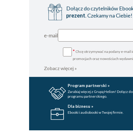
Dołącz do czytelników Ebookp
prezent
. Czekamy na Ciebie!
e-mail
*
Chcę otrzymywać na podany e-mail i
promocjach oraz nowościach wydawn
Zobacz więcej »
Program partnerski »
Zarabiaj więcej z Grupą Helion! Dołącz do
programu partnerskiego.
Dla biznesu »
Ebooki i audiobooki w Twojej firmie.