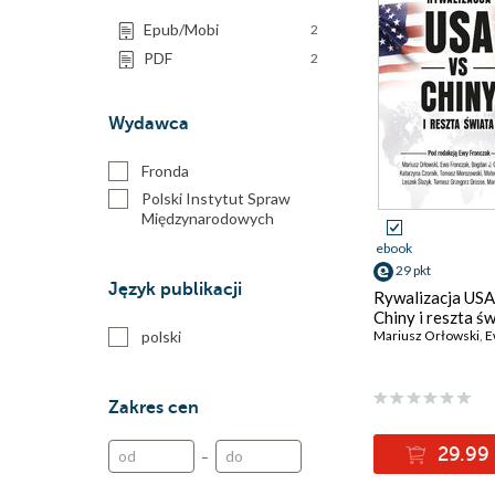
Epub/Mobi
2
PDF
2
Wydawca
Fronda
Polski Instytut Spraw
Międzynarodowych
ebook
29 pkt
Język publikacji
Rywalizacja USA
Chiny i reszta ś
polski
Mariusz Orłowski
,
Ewa
Zakres cen
29.99 
–