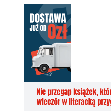
Nie przegap książek, któ
wieczór w literacką prz