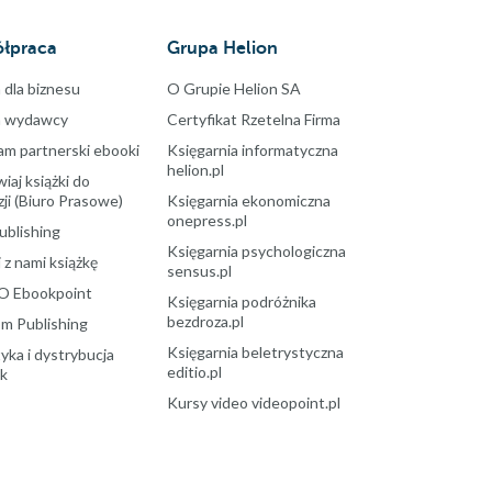
łpraca
Grupa Helion
 dla biznesu
O Grupie Helion SA
a wydawcy
Certyfikat Rzetelna Firma
am partnerski ebooki
Księgarnia informatyczna
helion.pl
aj książki do
ji (Biuro Prasowe)
Księgarnia ekonomiczna
onepress.pl
ublishing
Księgarnia psychologiczna
 z nami książkę
sensus.pl
O Ebookpoint
Księgarnia podróżnika
bezdroza.pl
m Publishing
Księgarnia beletrystyczna
yka i dystrybucja
editio.pl
ek
Kursy video videopoint.pl