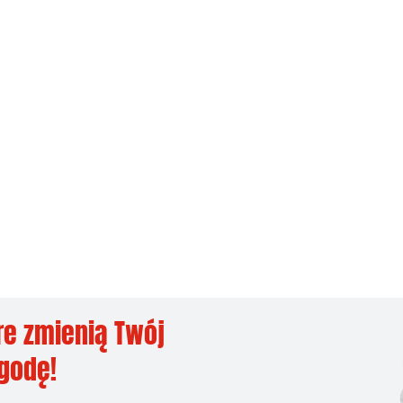
re zmienią Twój
ygodę!