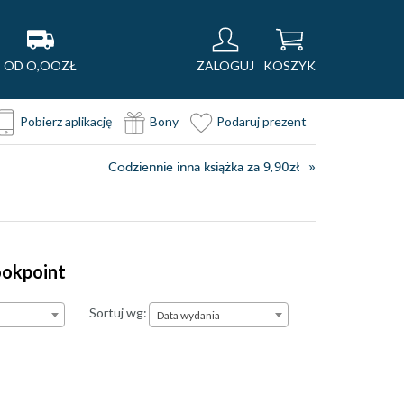
OD O,OOZŁ
ZALOGUJ
KOSZYK
Pobierz aplikację
Bony
Podaruj prezent
Codziennie inna książka za 9,90zł
ookpoint
Data wydania
Sortuj wg:
Data wydania