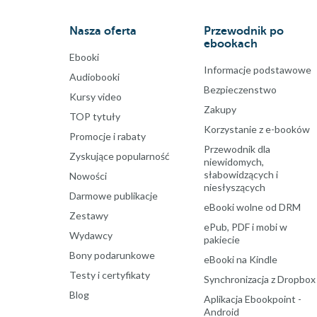
Nasza oferta
Przewodnik po
ebookach
Ebooki
Informacje podstawowe
Audiobooki
Bezpieczenstwo
Kursy video
Zakupy
TOP tytuły
Korzystanie z e-booków
Promocje i rabaty
Przewodnik dla
Zyskujące popularność
niewidomych,
słabowidzących i
Nowości
niesłyszących
Darmowe publikacje
eBooki wolne od DRM
Zestawy
ePub, PDF i mobi w
Wydawcy
pakiecie
Bony podarunkowe
eBooki na Kindle
Testy i certyfikaty
Synchronizacja z Dropbox
Blog
Aplikacja Ebookpoint -
Android