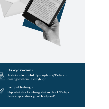
Da wydawców »
Jesteś średnim lub dużym wydawcą? Dołącz do
naszego systemu dystrybucji!
Self publishing »
Napisałeś ebooka lub nagrałeś audibook? Dołącz
do nas i sprzedawaj go w Ebookpoint!