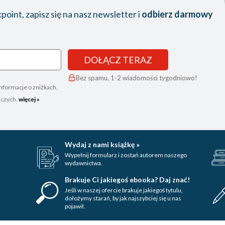
oint, zapisz się na nasz newsletter i
odbierz darmowy
DOŁĄCZ TERAZ
Bez spamu, 1-2 wiadomości tygodniowo!
nformacje o zniżkach,
iczych.
więcej »
Wydaj z nami książkę »
Wypełnij formularz i zostań autorem naszego
wydawnictwa.
Brakuje Ci jakiegoś ebooka? Daj znać!
Jeśli w naszej ofercie brakuje jakiegoś tytulu,
dołożymy starań, by jak najszybciej się u nas
pojawił.