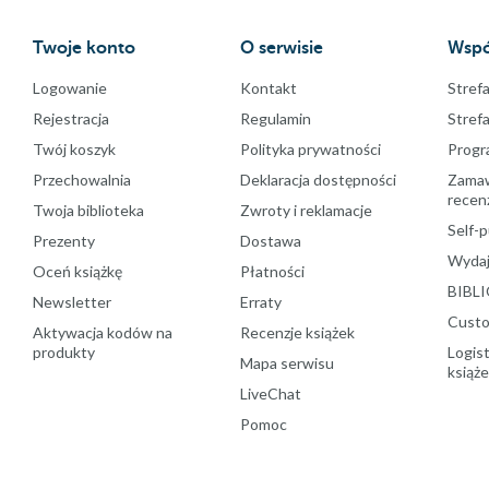
Twoje konto
O serwisie
Wspó
Logowanie
Kontakt
Strefa
Rejestracja
Regulamin
Stref
Twój koszyk
Polityka prywatności
Progr
Przechowalnia
Deklaracja dostępności
Zamawi
recenz
Twoja biblioteka
Zwroty i reklamacje
Self-p
Prezenty
Dostawa
Wydaj
Oceń książkę
Płatności
BIBLI
Newsletter
Erraty
Custo
Aktywacja kodów na
Recenzje książek
produkty
Logist
Mapa serwisu
książ
LiveChat
Pomoc