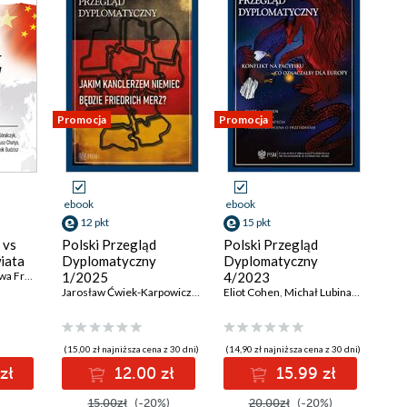
Promocja
Promocja
ebook
ebook
12 pkt
15 pkt
 vs
Polski Przegląd
Polski Przegląd
wiata
Dyplomatyczny
Dyplomatyczny
 Fronczak
,
1/2025
Bogdan J. Góralczyk
,
Katarzyna Czornik
4/2023
,
Tomasz Morozowski
,
Mateusz
Jarosław Ćwiek-Karpowicz
,
Lidia Gibadło
Eliot Cohen
,
Tomasz Morozowski
,
Michał Lubina
,
Jakub Jak
,
Ryszar
(15,00 zł najniższa cena z 30 dni)
(14,90 zł najniższa cena z 30 dni)
zł
12.00 zł
15.99 zł
15.00zł
(-20%)
20.00zł
(-20%)