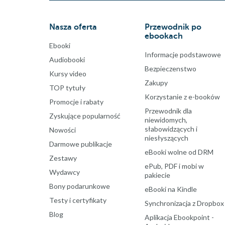
Nasza oferta
Przewodnik po
ebookach
Ebooki
Informacje podstawowe
Audiobooki
Bezpieczenstwo
Kursy video
Zakupy
TOP tytuły
Korzystanie z e-booków
Promocje i rabaty
Przewodnik dla
Zyskujące popularność
niewidomych,
słabowidzących i
Nowości
niesłyszących
Darmowe publikacje
eBooki wolne od DRM
Zestawy
ePub, PDF i mobi w
Wydawcy
pakiecie
Bony podarunkowe
eBooki na Kindle
Testy i certyfikaty
Synchronizacja z Dropbox
Blog
Aplikacja Ebookpoint -