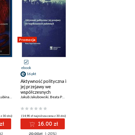
Promocja
ebook
16 pkt
Aktywność polityczna i
jej przejawy we
współczesnych
Lubina
,
Jakub Jakubowski
państwach
Jakub Jakubowski
,
Kalwasiński Maciej
,
Beata Pająk- Patkowska
,
Tomasz Morozowski
,
Peter Hefele
,
Mar
 z 30 dni)
(14,90 zł najniższa cena z 30 dni)
zł
16.00 zł
%)
20.00zł
(-20%)