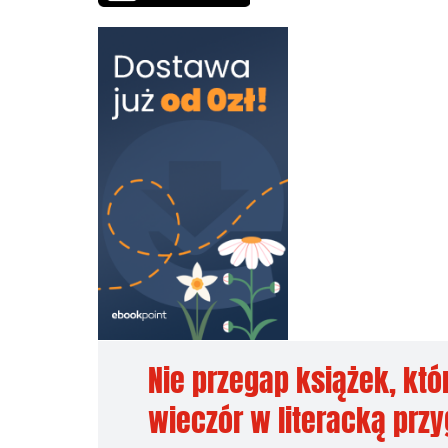
Nie przegap książek, któ
wieczór w literacką prz