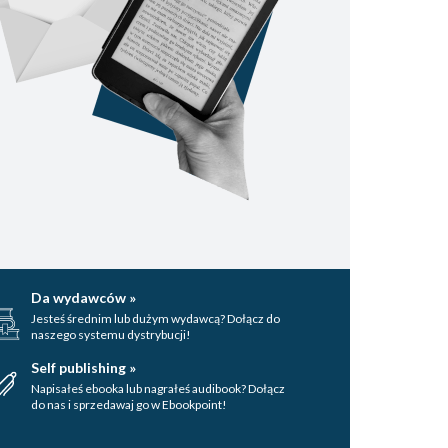
Da wydawców »
Jesteś średnim lub dużym wydawcą? Dołącz do
naszego systemu dystrybucji!
Self publishing »
Napisałeś ebooka lub nagrałeś audibook? Dołącz
do nas i sprzedawaj go w Ebookpoint!