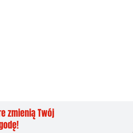
re zmienią Twój
ygodę!