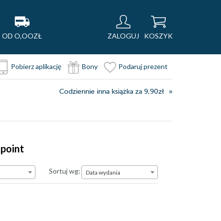
OD O,OOZŁ
ZALOGUJ
KOSZYK
Pobierz aplikację
Bony
Podaruj prezent
Codziennie inna książka za 9,90zł
kpoint
Data wydania
Sortuj wg:
Data wydania