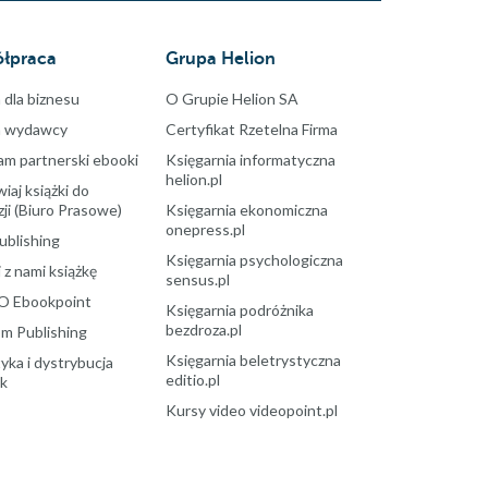
łpraca
Grupa Helion
 dla biznesu
O Grupie Helion SA
a wydawcy
Certyfikat Rzetelna Firma
am partnerski ebooki
Księgarnia informatyczna
helion.pl
aj książki do
ji (Biuro Prasowe)
Księgarnia ekonomiczna
onepress.pl
ublishing
Księgarnia psychologiczna
 z nami książkę
sensus.pl
O Ebookpoint
Księgarnia podróżnika
bezdroza.pl
m Publishing
Księgarnia beletrystyczna
yka i dystrybucja
editio.pl
ek
Kursy video videopoint.pl