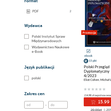
Format
PDF
2
Wydawca
Promocja
Polski Instytut Spraw
Międzynarodowych
Wydawnictwo Naukowe
e-Book
ebook
15 pkt
Polski Przegląd
Język publikacji
Dyplomatyczny
4/2023
polski
Eliot Cohen
,
Michał 
Zakres cen
(14,90 zł najniższa cena
15.99 
–
20.00zł
(-20