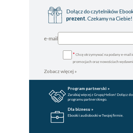
Dołącz do czytelników Ebookp
prezent
. Czekamy na Ciebie!
e-mail
*
Chcę otrzymywać na podany e-mail i
promocjach oraz nowościach wydawn
Zobacz więcej »
Program partnerski »
Zarabiaj więcej z Grupą Helion! Dołącz do
programu partnerskiego.
Dla biznesu »
Ebooki i audiobooki w Twojej firmie.