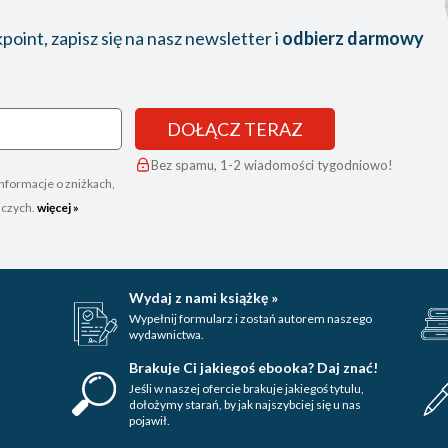
oint, zapisz się na nasz newsletter i
odbierz darmowy
DOŁĄCZ TERAZ
Bez spamu, 1-2 wiadomości tygodniowo!
nformacje o zniżkach,
iczych.
więcej »
Wydaj z nami książkę »
Wypełnij formularz i zostań autorem naszego
wydawnictwa.
Brakuje Ci jakiegoś ebooka? Daj znać!
Jeśli w naszej ofercie brakuje jakiegoś tytulu,
dołożymy starań, by jak najszybciej się u nas
pojawił.