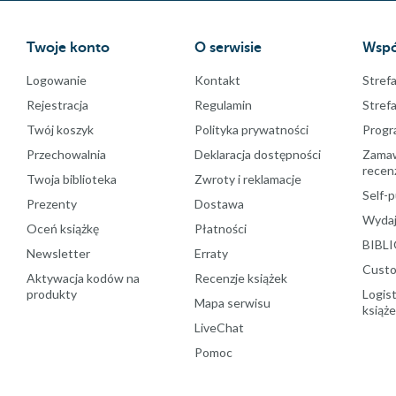
Twoje konto
O serwisie
Wspó
Logowanie
Kontakt
Strefa
Rejestracja
Regulamin
Stref
Twój koszyk
Polityka prywatności
Progr
Przechowalnia
Deklaracja dostępności
Zamawi
recenz
Twoja biblioteka
Zwroty i reklamacje
Self-p
Prezenty
Dostawa
Wydaj
Oceń książkę
Płatności
BIBLI
Newsletter
Erraty
Custo
Aktywacja kodów na
Recenzje książek
produkty
Logist
Mapa serwisu
książ
LiveChat
Pomoc