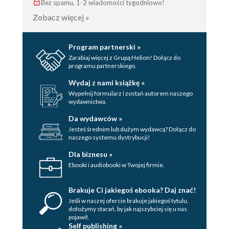
Bez spamu, 1-2 wiadomości tygodniowo!
Zobacz więcej »
Program partnerski »
Zarabiaj więcej z Grupą Helion! Dołącz do
programu partnerskiego.
Wydaj z nami książkę »
Wypełnij formularz i zostań autorem naszego
wydawnictwa.
Da wydawców »
Jesteś średnim lub dużym wydawcą? Dołącz do
naszego systemu dystrybucji!
Dla biznesu »
Ebooki i audiobooki w Twojej firmie.
Brakuje Ci jakiegoś ebooka? Daj znać!
Jeśli w naszej ofercie brakuje jakiegoś tytulu,
dołożymy starań, by jak najszybciej się u nas
pojawił.
Self publishing »