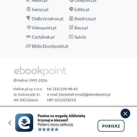
Helion.pl
Onepress.pl
Sensus.pl
Editio.pl
DlaBystrzakow.pl
Bezdroza.pl
Videopoint.pl
Beya.pl
Czytalisek.pl
Sploty
Biblio.Ebookpoint.pl
© Helion 1991-2026
Helion.pl sp. z o.o.
tel. (32) 230-98-63
ul. Kościuszki 1c
e-mail:
[wyświetl email]@ebookpoint.pl
44-100 Gliwice
NIP: 6312636254
Regon: 241989027
Designed with ♥ by
Tonik.pl
Pełna wersja strony »