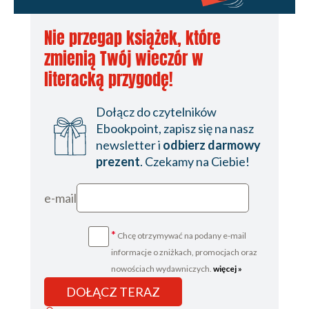
Nie przegap książek, które
zmienią Twój wieczór w
literacką przygodę!
Dołącz do czytelników
Ebookpoint, zapisz się na nasz
newsletter i
odbierz darmowy
prezent
. Czekamy na Ciebie!
e-mail
*
Chcę otrzymywać na podany e-mail
informacje o zniżkach, promocjach oraz
nowościach wydawniczych.
więcej »
DOŁĄCZ TERAZ