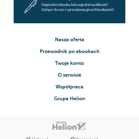
Napisałeś ebooka lub nagrałeś audibook?
Dołącz do nas i sprzedawaj go w Ebookpoint!
Nasza oferta
Przewodnik po ebookach
Twoje konto
O serwisie
Współpraca
Grupa Helion