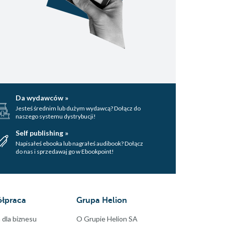
Da wydawców »
Jesteś średnim lub dużym wydawcą? Dołącz do
naszego systemu dystrybucji!
Self publishing »
Napisałeś ebooka lub nagrałeś audibook? Dołącz
do nas i sprzedawaj go w Ebookpoint!
łpraca
Grupa Helion
 dla biznesu
O Grupie Helion SA