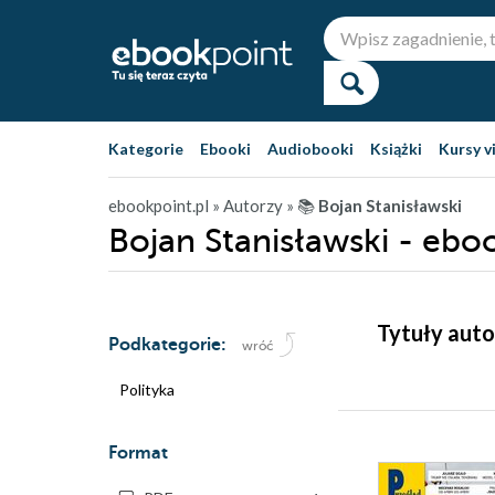
Kategorie
Ebooki
Audiobooki
Książki
Kursy v
ebookpoint.pl
» Autorzy
» 📚
Bojan Stanisławski
Bojan Stanisławski - ebo
Tytuły auto
Podkategorie:
wróć
Polityka
Format