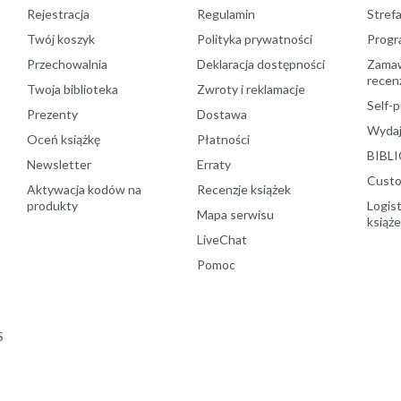
Rejestracja
Regulamin
Stref
Twój koszyk
Polityka prywatności
Progr
Przechowalnia
Deklaracja dostępności
Zamawi
recenz
Twoja biblioteka
Zwroty i reklamacje
Self-p
Prezenty
Dostawa
Wydaj
Oceń książkę
Płatności
BIBLI
Newsletter
Erraty
Custo
Aktywacja kodów na
Recenzje książek
produkty
Logist
Mapa serwisu
książ
LiveChat
Pomoc
S