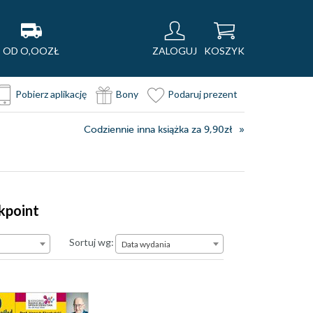
OD O,OOZŁ
ZALOGUJ
KOSZYK
Pobierz aplikację
Bony
Podaruj prezent
Codziennie inna książka za 9,90zł
kpoint
Data wydania
Sortuj wg:
Data wydania