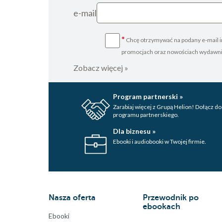
e-mail
*
Chcę otrzymywać na podany e-mail i
promocjach oraz nowościach wydawn
Zobacz więcej »
Program partnerski »
Zarabiaj więcej z Grupą Helion! Dołącz do
programu partnerskiego.
Dla biznesu »
Ebooki i audiobooki w Twojej firmie.
Nasza oferta
Przewodnik po
ebookach
Ebooki