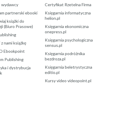
a wydawcy
Certyfikat Rzetelna Firma
am partnerski ebooki
Księgarnia informatyczna
helion.pl
aj książki do
ji (Biuro Prasowe)
Księgarnia ekonomiczna
onepress.pl
ublishing
Księgarnia psychologiczna
 z nami książkę
sensus.pl
O Ebookpoint
Księgarnia podróżnika
bezdroza.pl
m Publishing
Księgarnia beletrystyczna
yka i dystrybucja
editio.pl
ek
Kursy video videopoint.pl