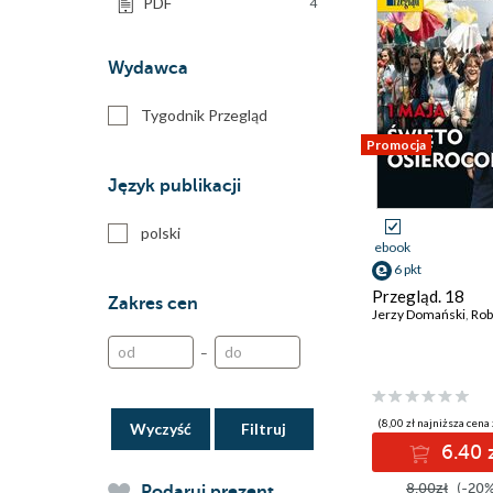
PDF
4
Wydawca
Tygodnik Przegląd
Promocja
Język publikacji
polski
ebook
6 pkt
Przegląd. 18
Zakres cen
Jerzy Domański
,
Robert
–
(8,00 zł najniższa cena 
Wyczyść
6.40 
8.00zł
(-20%
Podaruj prezent