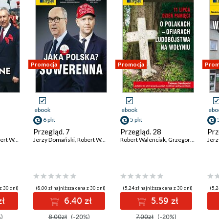
Promocja
Promocja
Prom
ebook
ebook
ebo
6 pkt
5 pkt
Przegląd. 7
Przegląd. 28
Prz
 Walenciak
Jerzy Domański
,
Kornel Wawrzyniak
,
Robert Walenciak
,
Roman Kurkiewicz
Robert Walenciak
,
Kornel Wawrzyniak
,
Jan Widacki
,
Grzegorz Rudnik
,
Marek Czarkows
,
Roman Kurkiew
Jer
,
A
z 30 dni)
(8,00 zł najniższa cena z 30 dni)
(5,24 zł najniższa cena z 30 dni)
(5,2
zł
6.40 zł
5.59 zł
)
8.00zł
(-20%)
7.00zł
(-20%)