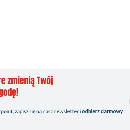
re zmienią Twój
ygodę!
oint, zapisz się na nasz newsletter i
odbierz darmowy