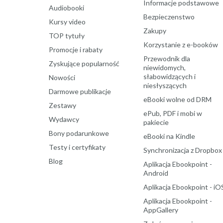
Informacje podstawowe
Audiobooki
Bezpieczenstwo
Kursy video
Zakupy
TOP tytuły
Korzystanie z e-booków
Promocje i rabaty
Przewodnik dla
Zyskujące popularność
niewidomych,
słabowidzących i
Nowości
niesłyszących
Darmowe publikacje
eBooki wolne od DRM
Zestawy
ePub, PDF i mobi w
Wydawcy
pakiecie
Bony podarunkowe
eBooki na Kindle
Testy i certyfikaty
Synchronizacja z Dropbox
Blog
Aplikacja Ebookpoint -
Android
Aplikacja Ebookpoint - iO
Aplikacja Ebookpoint -
AppGallery