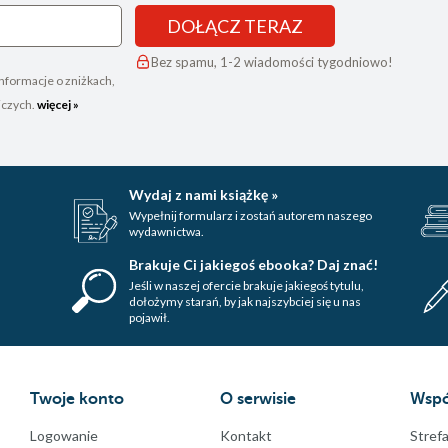
DOŁĄCZ TERAZ
Bez spamu, 1-2 wiadomości tygodniowo!
nformacje o zniżkach,
iczych.
więcej »
Wydaj z nami książkę »
Wypełnij formularz i zostań autorem naszego
wydawnictwa.
Brakuje Ci jakiegoś ebooka? Daj znać!
Jeśli w naszej ofercie brakuje jakiegoś tytulu,
dołożymy starań, by jak najszybciej się u nas
pojawił.
Twoje konto
O serwisie
Wspó
Logowanie
Kontakt
Strefa