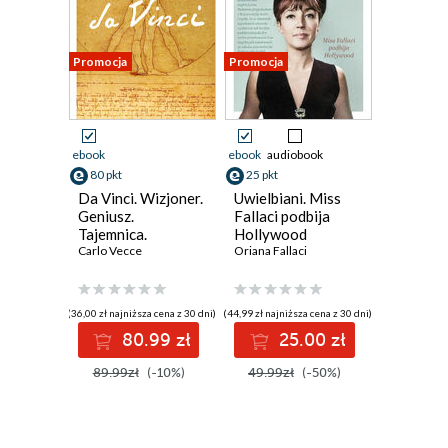
Promocja
Promocja
ebook
ebook
audiobook
80 pkt
25 pkt
Da Vinci. Wizjoner.
Uwielbiani. Miss
Geniusz.
Fallaci podbija
Tajemnica.
Hollywood
Biografia
Carlo Vecce
Oriana Fallaci
człowieka
wolnego
(36,00 zł najniższa cena z 30 dni)
(44,99 zł najniższa cena z 30 dni)
80.99 zł
25.00 zł
89.99zł
(-10%)
49.99zł
(-50%)