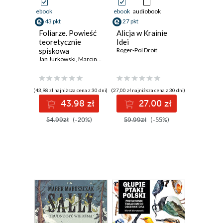
ebook
ebook
audiobook
43 pkt
27 pkt
Foliarze. Powieść
Alicja w Krainie
teoretycznie
Idei
spiskowa
Roger-Pol Droit
Jan Jurkowski
,
Marcin Osiadacz
,
Marek Hucz
(43,98 zł najniższa cena z 30 dni)
(27,00 zł najniższa cena z 30 dni)
43.98 zł
27.00 zł
54.99zł
(-20%)
59.99zł
(-55%)