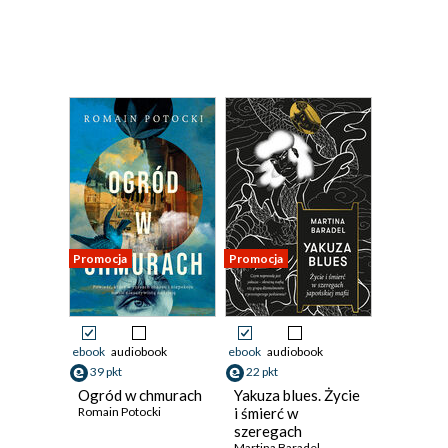
Promocja
Promocja
ebook
audiobook
ebook
audiobook
39 pkt
22 pkt
Ogród w chmurach
Yakuza blues. Życie
Romain Potocki
i śmierć w
szeregach
Martina Baradel