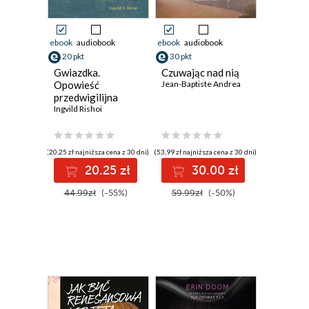
ebook
audiobook
ebook
audiobook
20 pkt
30 pkt
Gwiazdka.
Czuwając nad nią
Opowieść
Jean-Baptiste Andrea
przedwigilijna
Ingvild Rishoi
(20,25 zł najniższa cena z 30 dni)
(53,99 zł najniższa cena z 30 dni)
20.25 zł
30.00 zł
44.99zł
(-55%)
59.99zł
(-50%)