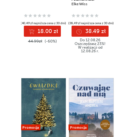
Sokrates w
Elke Wiss
praktyce
(40,49 zł najniższa cena z 30 dni)
(38,49 zł najniższa cena z 30 dni)
18.00 zł
38.49 zł
Do 12.08.26
44.99zł
(-60%)
Oszczędzasz 23%!
W realizacji od
12.08.26 r.
Promocja
Promocja