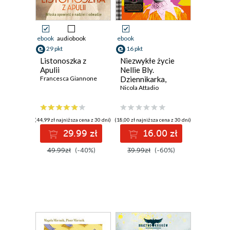
ebook
audiobook
ebook
29 pkt
16 pkt
Listonoszka z
Niezwykłe życie
Apulii
Nellie Bly.
Francesca Giannone
Dziennikarka,
która wyprzedziła
Nicola Attadio
epokę
(44,99 zł najniższa cena z 30 dni)
(18,00 zł najniższa cena z 30 dni)
29.99 zł
16.00 zł
49.99zł
(-40%)
39.99zł
(-60%)