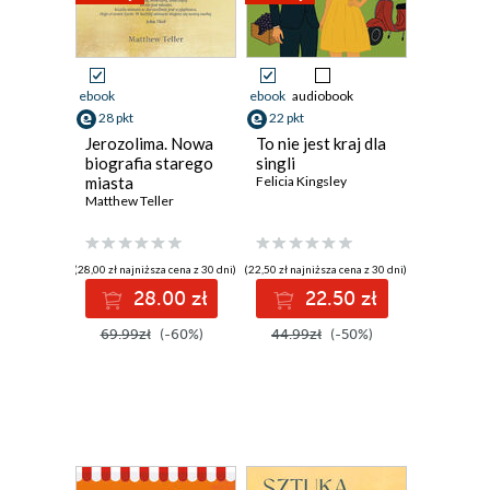
ebook
ebook
audiobook
28 pkt
22 pkt
Jerozolima. Nowa
To nie jest kraj dla
biografia starego
singli
miasta
Felicia Kingsley
Matthew Teller
(28,00 zł najniższa cena z 30 dni)
(22,50 zł najniższa cena z 30 dni)
28.00 zł
22.50 zł
69.99zł
(-60%)
44.99zł
(-50%)