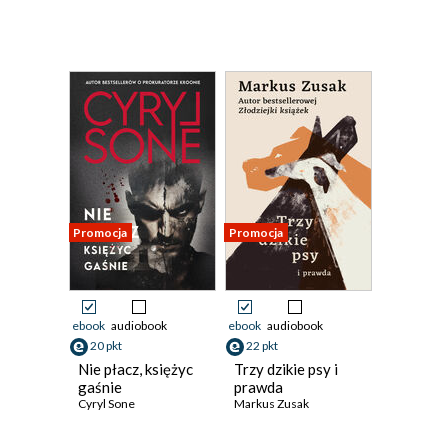
Promocja
Promocja
ebook
audiobook
ebook
audiobook
20 pkt
22 pkt
Nie płacz, księżyc
Trzy dzikie psy i
gaśnie
prawda
Cyryl Sone
Markus Zusak