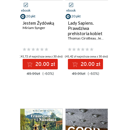
ebook
ebook
20 pkt
20 pkt
Jestem Żydówką
Lady Sapiens.
Miriam Synger
Prawdziwa
prehistoria kobiet
Thomas Cirotteau
,
Jennifer Kerner
,
Eric
(41,72 zł najniższa cena z 30 dni)
(41,42 zł najniższa cena z 30 dni)
20.00 zł
20.00 zł
49.99zł
(-60%)
49.99zł
(-60%)