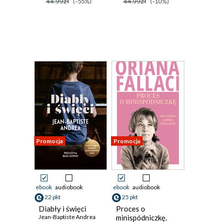
44.99zł
(-55%)
44.99zł
(-10%)
Promocja
Promocja
ebook
audiobook
ebook
audiobook
22 pkt
25 pkt
Diabły i święci
Proces o
Jean-Baptiste Andrea
minispódniczkę.