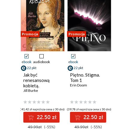
Promocja
Promocja
ebook
audiobook
ebook
22 pkt
22 pkt
Jak być
Piętno. Stigma.
renesansową
Tom 1
kobietą.
Erin Doom
Nieopowiedziana
Jill Burke
historia piękna i
kobiecej
kreatywności
(41,42 zł najniższa cena z 30 dni)
(39,78 zł najniższa cena z 30 dni)
22.50 zł
22.50 zł
49.99zł
(-55%)
49.99zł
(-55%)