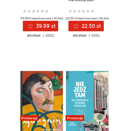
japońskiej mafii
(39,99 zł najniższa cena z 30 dni)
(22,50 zł najniższa cena z 30 dni)
39.99 zł
22.50 zł
49.99zł
(-20%)
49.99zł
(-55%)
Promocja
Promocja