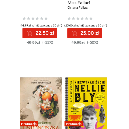
Miss Fallaci
podbija świat
Oriana Fallaci
mody
(44,99 zł najniższa cena z 30 dni)
(25,00 zł najniższa cena z 30 dni)
22.50 zł
25.00 zł
49.99zł
(-55%)
49.99zł
(-50%)
Promocja
Promocja