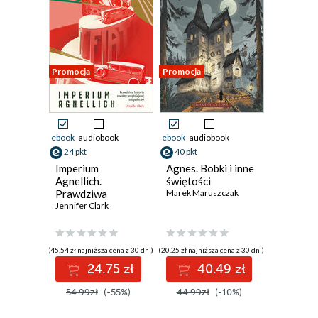
Promocja
Promocja
ebook
audiobook
ebook
audiobook
24 pkt
40 pkt
Imperium
Agnes. Bobki i inne
Agnellich.
świętości
Prawdziwa
Marek Maruszczak
historia rodziny
Jennifer Clark
potężniejszej niż
państwo
(45,54 zł najniższa cena z 30 dni)
(20,25 zł najniższa cena z 30 dni)
24.75 zł
40.49 zł
54.99zł
(-55%)
44.99zł
(-10%)