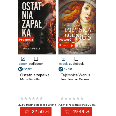
Promocja
Nowość
Promocja
ebook
audiobook
ebook
audiobook
22 pkt
49 pkt
Ostatnia zapałka
Tajemnica Wenus
Marie Vareille
Snia Lleonart Dormu
(22,50 zł najniższa cena z 30 dni)
(42,34 zł najniższa cena z 30 dni)
22.50 zł
49.49 zł