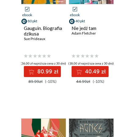
ebook
ebook
80 pkt
40 pkt
Gauguin. Biografia
Nie jedź tam
dzikusa
Adam Fletcher
Sue Prideaux
(36,00 zł najniższa cena z 30 dni)
(18,00 zł najniższa cena z 30 dni)
80.99 zł
40.49 zł
89.99zł
(-10%)
44.99zł
(-10%)