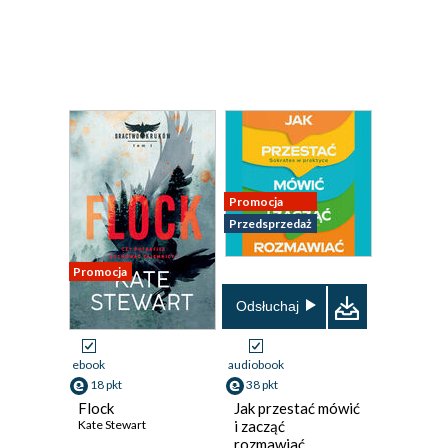
Promocja
Przedsprzedaż
Promocja
Odsłuchaj
ebook
audiobook
18 pkt
38 pkt
Flock
Jak przestać mówić
Kate Stewart
i zacząć
rozmawiać.