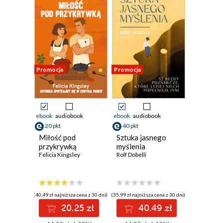
Promocja
Promocja
ebook
audiobook
ebook
audiobook
20 pkt
40 pkt
Miłość pod
Sztuka jasnego
przykrywką
myślenia
Felicia Kingsley
Rolf Dobelli
(40,49 zł najniższa cena z 30 dni)
(35,99 zł najniższa cena z 30 dni)
20.25 zł
40.49 zł