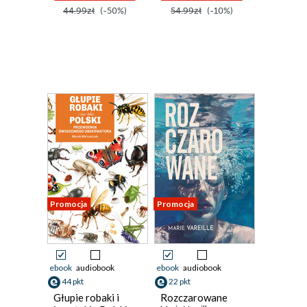
44.99zł
(-50%)
54.99zł
(-10%)
Promocja
Promocja
ebook
audiobook
ebook
audiobook
44 pkt
22 pkt
Głupie robaki i
Rozczarowane