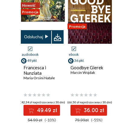
Nowość
Promocja
Promocja
Odsłuchaj
audiobook
ebook
49 pkt
36 pkt
Francesca i
Goodbye Gierek
Nunziata
Marcin Wojdak
Maria Orsini Natale
(42,34 zł najniższa cena z 30 dni)
(66,50 zł najniższa cena z 30 dni)
49.49 zł
36.00 zł
54.99 zł
(-10%)
79.99zł
(-55%)