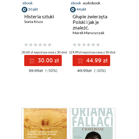
ebook
ebook
audiobook
30 pkt
44 pkt
Histeria sztuki
Głupie zwierzęta
Sonia Kisza
Polski i jak je
znaleźć.
Przewodnik
Marek Maruszczak
świadomego
obserwatora
(30,00 zł najniższa cena z 30 dni)
(29,99 zł najniższa cena z 30 dni)
30.00 zł
44.99 zł
59.99zł
(-50%)
49.99zł
(-10%)