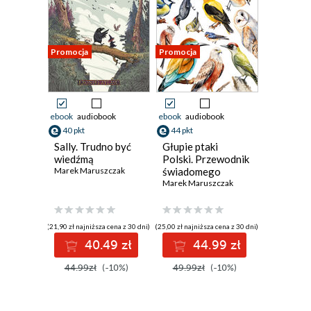
Promocja
Promocja
ebook
audiobook
ebook
audiobook
40 pkt
44 pkt
Sally. Trudno być
Głupie ptaki
wiedźmą
Polski. Przewodnik
Marek Maruszczak
świadomego
obserwatora
Marek Maruszczak
(21,90 zł najniższa cena z 30 dni)
(25,00 zł najniższa cena z 30 dni)
40.49 zł
44.99 zł
44.99zł
(-10%)
49.99zł
(-10%)