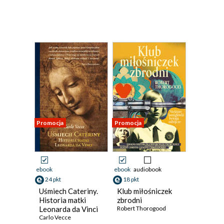
Promocja
Promocja
ebook
ebook
audiobook
24 pkt
18 pkt
Uśmiech Cateriny.
Klub miłośniczek
Historia matki
zbrodni
Leonarda da Vinci
Robert Thorogood
Carlo Vecce