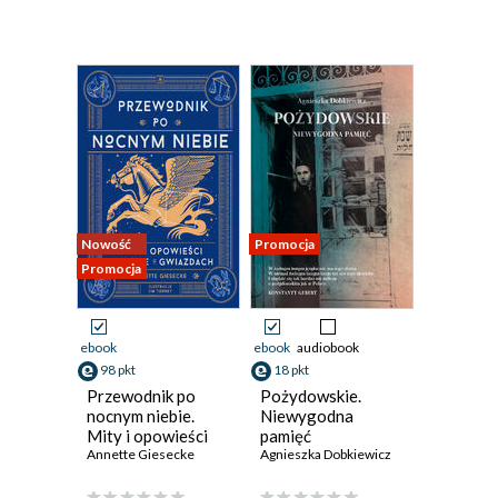
Nowość
Promocja
Promocja
ebook
ebook
audiobook
98 pkt
18 pkt
Przewodnik po
Pożydowskie.
nocnym niebie.
Niewygodna
Mity i opowieści
pamięć
zapisane w
Annette Giesecke
Agnieszka Dobkiewicz
gwiazdach