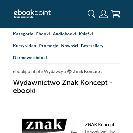
Kategorie
Ebooki
Audiobooki
Książki
Kursy video
Promocje
Nowości
Bestsellery
Darmowe ebooki
ebookpoint.pl
» Wydawcy
» 📚
Znak Koncept
Wydawnictwo Znak Koncept -
ebooki
ZNAK Koncept
to wydawnictwo