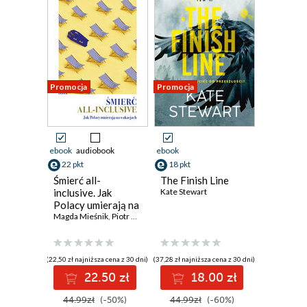
Promocja
Promocja
ebook
audiobook
ebook
22 pkt
18 pkt
Śmierć all-
The Finish Line
inclusive. Jak
Kate Stewart
Polacy umierają na
wakacjach
Magda Mieśnik
,
Piotr Mieśnik
(22,50 zł najniższa cena z 30 dni)
(37,28 zł najniższa cena z 30 dni)
22.50 zł
18.00 zł
44.99zł
(-50%)
44.99zł
(-60%)