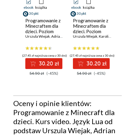
ebook
książka
ebook
książka
ebook
ks
30 pkt
30 pkt
24 pkt
Programowanie z
Programowanie z
Progra
Minecraftem dla
Minecraftem dla
Minecr
dzieci. Poziom
dzieci. Poziom
dzieci.
średnio
Urszula Wiejak
,
Adrian Wojciechowski
podstawowy.
Urszula Wiejak
,
Karolina Niemira
podsta
Urszula 
,
Adri
zaawansowany.
Wydanie III
Wydani
Wydanie II
(27,45 zł najniższa cena z 30 dni)
(27,45 zł najniższa cena z 30 dni)
(22,45 zł naj
30.20 zł
30.20 zł
54.90 zł
(-45%)
54.90 zł
(-45%)
44.90
Oceny i opinie klientów:
Programowanie z Minecraft dla
dzieci. Kurs video. Język Lua od
podstaw Urszula Wiejak, Adrian