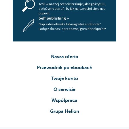
Jeśli w naszej ofercie brakuje jakiegoś tytulu,
dołożymy starań, by jak najszybciej się u nas
pojawił.
Self publishing »
Napisałeś ebooka lub nagrałeś audibook?
Dołącz do nas i sprzedawaj go w Ebookpoint!
Nasza oferta
Przewodnik po ebookach
Twoje konto
O serwisie
Współpraca
Grupa Helion