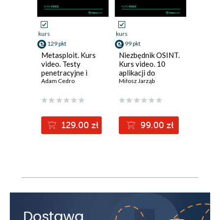
kurs
kurs
kurs
129 pkt
99 pkt
299 pk
Metasploit. Kurs
Niezbędnik OSINT.
Power 
video. Testy
Kurs video. 10
video. 
penetracyjne i
aplikacji do
dane ja
łamanie
Adam Cedro
pozyskiwania
Miłosz Jarząb
profesj
Adam Ko
zabezpieczeń
informacji
129.00 zł
99.00 zł
2