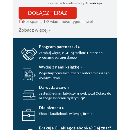
nowościach wydawniczych.
więcej »
DOŁĄCZ TERAZ
Bez spamu, 1-2 wiadomości tygodniowo!
Zobacz więcej »
Program partnerski »
Zarabiaj więcej z Grupą Helion! Dołącz do
programu partnerskiego.
Wydaj z nami książkę »
Wypełnij formularz i zostań autorem naszego
wydawnictwa.
Da wydawców »
Jesteś średnim lub dużym wydawcą? Dołącz do
naszego systemu dystrybucji!
Dla biznesu »
Ebooki i audiobooki w Twojej firmie.
Brakuje Ci jakiegoś ebooka? Daj znać!