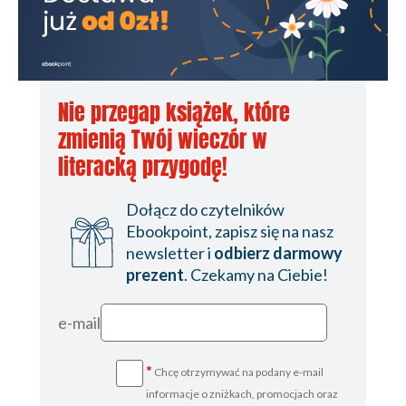
Nie przegap książek, które
zmienią Twój wieczór w
literacką przygodę!
Dołącz do czytelników
Ebookpoint, zapisz się na nasz
newsletter i
odbierz darmowy
prezent
. Czekamy na Ciebie!
e-mail
*
Chcę otrzymywać na podany e-mail
informacje o zniżkach, promocjach oraz