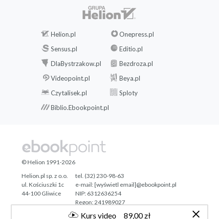
Helion.pl
Onepress.pl
Sensus.pl
Editio.pl
DlaBystrzakow.pl
Bezdroza.pl
Videopoint.pl
Beya.pl
Czytalisek.pl
Sploty
Biblio.Ebookpoint.pl
© Helion 1991-2026
Helion.pl sp. z o.o.
tel. (32) 230-98-63
ul. Kościuszki 1c
e-mail:
[wyświetl email]@ebookpoint.pl
44-100 Gliwice
NIP: 6312636254
Regon: 241989027
Kurs video
89,00 zł
Designed with ♥ by
Tonik.pl