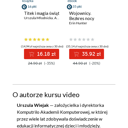
książka
ebook
ebook
16 pkt
35 pkt
49 pkt
Titek i magia świąt
Wojownicy.
Trybun
Urszula Młodnicka
,
Agnieszka Waligóra
Bezkres nocy
Rick Rio
Erin Hunter
(14,94 zł najniższa cena z 30 dni)
(35,14 zł najniższa cena z 30 dni)
(49,12 zł naj
16.18 zł
35.92 zł
24.90 zł
(-35%)
44.90 zł
(-20%)
59.90
O autorze kursu video
Urszula Wiejak
— założycielka i dyrektorka
Komputrilo Akademii Komputerowej, w której
przez wiele lat zdobywała doświadczenie w
edukacji informatycznej dzieci i młodzieży.