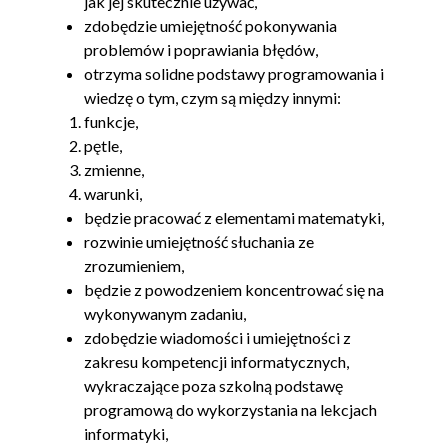
jak jej skutecznie używać,
1.21. Funkcja Inspect Item
00:09:23
zdobędzie umiejętność pokonywania
1.22. Pętla for
00:12:53
problemów i poprawiania błędów,
1.23. Funkcja Drop Items i Take
00:15:36
otrzyma solidne podstawy programowania i
wiedzę o tym, czym są między innymi:
Items
funkcje,
1.24. Funkcja Compare i Funkcja
00:10:32
pętle,
Random Boolean
zmienne,
warunki,
będzie pracować z elementami matematyki,
rozwinie umiejętność słuchania ze
zrozumieniem,
będzie z powodzeniem koncentrować się na
wykonywanym zadaniu,
zdobędzie wiadomości i umiejętności z
zakresu kompetencji informatycznych,
wykraczające poza szkolną podstawę
programową do wykorzystania na lekcjach
informatyki,