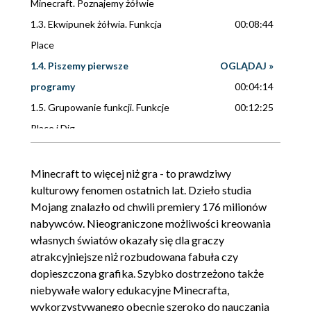
Minecraft. Poznajemy żółwie
1.3. Ekwipunek żółwia. Funkcja
00:08:44
Place
1.4. Piszemy pierwsze
OGLĄDAJ »
programy
00:04:14
1.5. Grupowanie funkcji. Funkcje
00:12:25
Place i Dig
1.6. Instrukcja Repeat
00:12:47
1.7. Funkcja Select Slot
00:11:26
Minecraft to więcej niż gra - to prawdziwy
kulturowy fenomen ostatnich lat. Dzieło studia
1.8. Zmienne liczbowe
00:10:04
Mojang znalazło od chwili premiery 176 milionów
1.9. Funkcja Say i zmienne
00:12:45
nabywców. Nieograniczone możliwości kreowania
tekstowe
własnych światów okazały się dla graczy
1.10. Liczby losowe i funkcja
OGLĄDAJ »
atrakcyjniejsze niż rozbudowana fabuła czy
dopieszczona grafika. Szybko dostrzeżono także
Random numer
00:10:24
niebywałe walory edukacyjne Minecrafta,
1.11. Wartości true i false.
00:12:52
wykorzystywanego obecnie szeroko do nauczania