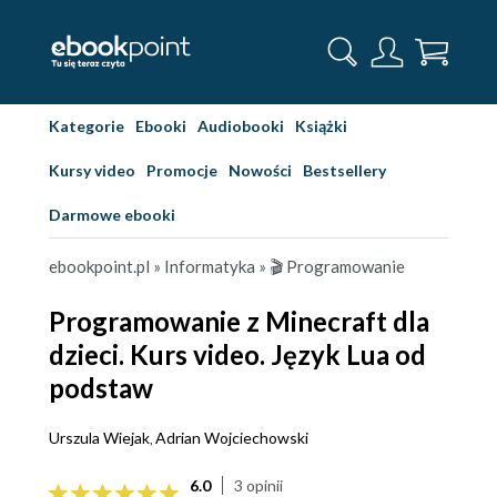
Kategorie
Ebooki
Audiobooki
Książki
Kursy video
Promocje
Nowości
Bestsellery
Darmowe ebooki
ebookpoint.pl
»
Informatyka
»
🎬 Programowanie
Programowanie z Minecraft dla
dzieci. Kurs video. Język Lua od
podstaw
Urszula Wiejak
Adrian Wojciechowski
,
6.0
3 opinii