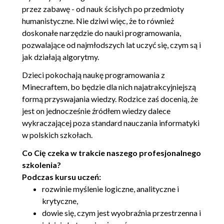
Instrukcja warunkowa if
przez zabawę - od nauk ścisłych po przedmioty
1.12. Instrukcje if i instrukcja
00:18:50
humanistyczne. Nie dziwi więc, że to również
doskonałe narzędzie do nauki programowania,
warunkowa else
pozwalające od najmłodszych lat uczyć się, czym są i
1.13. Funkcja Detect
00:09:29
jak działają algorytmy.
1.14. Instrukcja warunkowa else
00:13:42
Dzieci pokochają naukę programowania z
if
Minecraftem, bo będzie dla nich najatrakcyjniejszą
1.15. Pętla while
00:10:56
formą przyswajania wiedzy. Rodzice zaś docenią, że
1.16. Funkcja Inspect Block
00:10:00
jest on jednocześnie źródłem wiedzy dalece
wykraczającej poza standard nauczania informatyki
1.17. Operatory logiczne
00:18:28
w polskich szkołach.
1.18. Czerwony proszek.
00:13:29
Co Cię czeka w trakcie naszego profesjonalnego
Funkcja Detect Redstone
szkolenia?
1.19. Funkcja Set Redstone
00:10:11
Podczas kursu uczeń:
1.20. Dzielenie kodu na
00:17:50
rozwinie myślenie logiczne, analityczne i
podprogramy. Funkcja Item
krytyczne,
dowie się, czym jest wyobraźnia przestrzenna i
Count