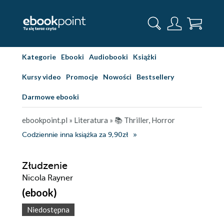
Kategorie
Ebooki
Audiobooki
Książki
Kursy video
Promocje
Nowości
Bestsellery
Darmowe ebooki
ebookpoint.pl
»
Literatura
»
📚 Thriller, Horror
Codziennie inna książka za 9,90zł
Złudzenie
Nicola Rayner
(ebook)
Niedostępna