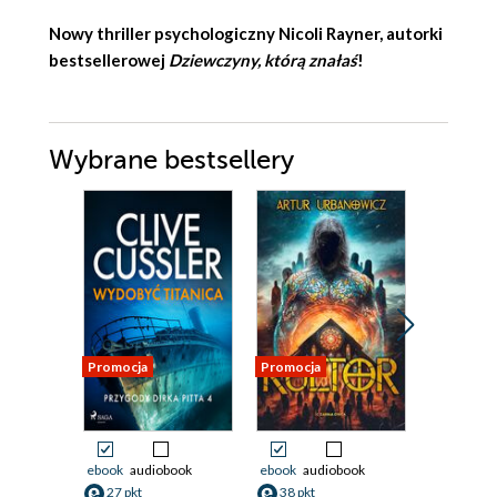
Nowy thriller psychologiczny Nicoli Rayner, autorki
bestsellerowej
Dziewczyny, którą znałaś
!
Wybrane bestsellery
Promocja
Promocja
Promocja
ebook
audiobook
ebook
audiobook
ebook
27 pkt
38 pkt
34 pkt