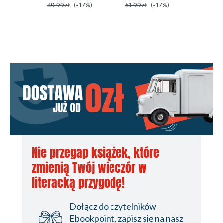
39.99zł
(-17%)
51.99zł
(-17%)
49.99z
Nie przegap książek, które
zmienią Twój wieczór w
literacką przygodę!
Dołącz do czytelników
Ebookpoint, zapisz się na nasz