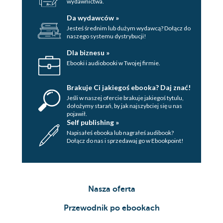
wydawnictwa.
Da wydawców »
Jesteś średnim lub dużym wydawcą? Dołącz do
naszego systemu dystrybucji!
Dla biznesu »
Ebooki i audiobooki w Twojej firmie.
Brakuje Ci jakiegoś ebooka? Daj znać!
Jeśli w naszej ofercie brakuje jakiegoś tytulu,
dołożymy starań, by jak najszybciej się u nas
pojawił.
Self publishing »
Napisałeś ebooka lub nagrałeś audibook?
Dołącz do nas i sprzedawaj go w Ebookpoint!
Nasza oferta
Przewodnik po ebookach