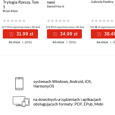
Trylogia Rzeszy. Tom
,
Ćwiek Jakub
,
Hanna Greń
,
Tomasz Hildebrandt
nami
,
Graham Masterton
Gabriela Pawlina
,
Adam Prze
1
Daniel Hurst
Brian Klein
(27,59 zł najniższa cena z 30 dni)
(39,99 zł najniższa cena z 30 dni)
(43,98 zł najniższa ce
31.99 zł
34.99 zł
38.49
39.99zł
(-20%)
49.99zł
(-30%)
54.99zł
(-3
systemach Windows, Android, iOS,
HarmonyOS
na dowolnych urządzeniach i aplikacjach
obsługujących formaty: PDF, EPub, Mobi