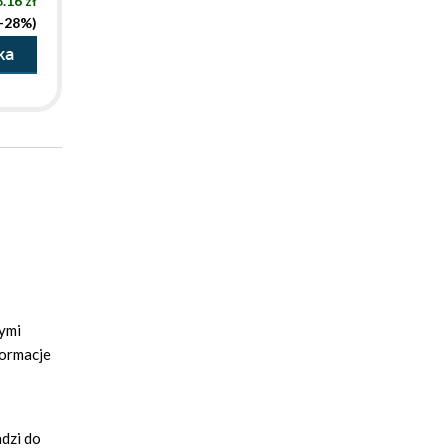
.16 zł
(-28%)
ka
nymi
formacje
adzi do