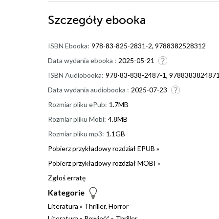
Szczegóły
ebooka
ISBN Ebooka:
978-83-825-2831-2, 9788382528312
Data wydania ebooka :
2025-05-21
ISBN Audiobooka:
978-83-838-2487-1, 978838382487
Data wydania audiobooka :
2025-07-23
Rozmiar pliku ePub:
1.7MB
Rozmiar pliku Mobi:
4.8MB
Rozmiar pliku mp3:
1.1GB
Pobierz przykładowy rozdział EPUB »
Pobierz przykładowy rozdział MOBI »
Zgłoś erratę
Kategorie
Literatura
»
Thriller, Horror
Literatura
»
Powieść
»
Thriller