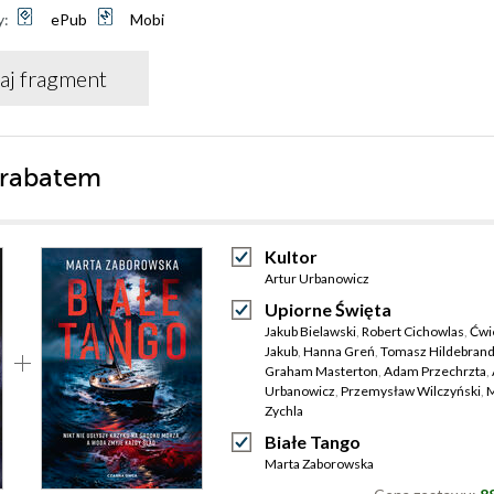
y:
ePub
Mobi
aj fragment
 rabatem
Kultor
Artur Urbanowicz
Upiorne Święta
Jakub Bielawski
,
Robert Cichowlas
,
Ćwi
Jakub
,
Hanna Greń
,
Tomasz Hildebrand
Graham Masterton
,
Adam Przechrzta
,
Urbanowicz
,
Przemysław Wilczyński
,
M
Zychla
Białe Tango
Marta Zaborowska