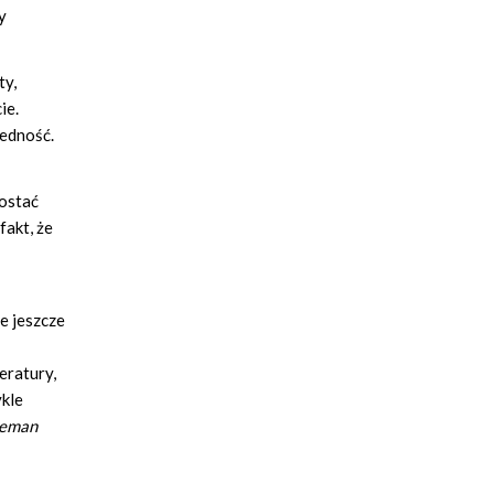
y
ty,
ie.
jedność.
ostać
akt, że
e jeszcze
eratury,
ykle
eman