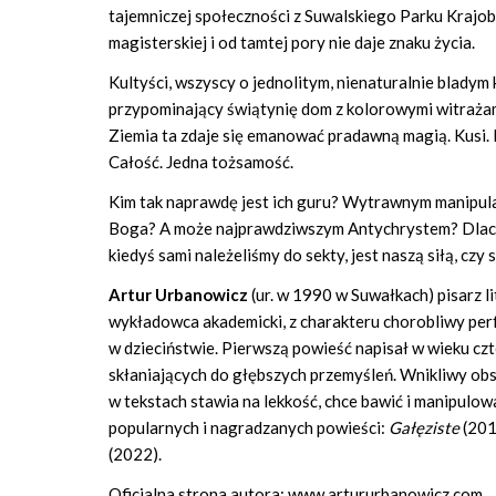
tajemniczej społeczności z Suwalskiego Parku Krajo
magisterskiej i od tamtej pory nie daje znaku życia.
Kultyści, wszyscy o jednolitym, nienaturalnie bladym
przypominający świątynię dom z kolorowymi witrażami
Ziemia ta zdaje się emanować pradawną magią. Kusi. 
Całość. Jedna tożsamość.
Kim tak naprawdę jest ich guru? Wytrawnym manipu
Boga? A może najprawdziwszym Antychrystem? Dlaczeg
kiedyś sami należeliśmy do sekty, jest naszą siłą, czy s
Artur Urbanowicz
(ur. w 1990 w Suwałkach) pisarz l
wykładowca akademicki, z charakteru chorobliwy perf
w dzieciństwie. Pierwszą powieść napisał w wieku cz
skłaniających do głębszych przemyśleń. Wnikliwy obs
w tekstach stawia na lekkość, chce bawić i manipulo
popularnych i nagradzanych powieści:
Gałęziste
(201
(2022).
Oficjalna strona autora: www.artururbanowicz.com