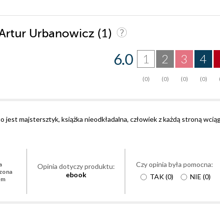
(1)
r Artur Urbanowicz
6.0
1
2
3
4
(0)
(0)
(0)
(0)
o jest majstersztyk, książka nieodkładalna, człowiek z każdą stroną wciąg
Czy opinia była pomocna:
a
Opinia dotyczy produktu:
zona
ebook
TAK
(
0
)
NIE
(
0
)
em