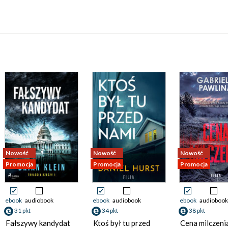
Nowość
Nowość
Nowość
Promocja
Promocja
Promocja
ebook
audiobook
ebook
audiobook
ebook
audiobook
31 pkt
34 pkt
38 pkt
Fałszywy kandydat
Ktoś był tu przed
Cena milczeni