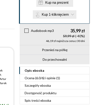
Kup na prezent
Kup 1-kliknięciem
35,99 zł
Audiobook mp3
59,99 zł
(-40%)
46,19 zł najniższa cena z 30 dni
Przenieś na półkę
Do przechowalni
Opis
ebooka
ek
t
,
Ocena (
6.0
/
6
) i opinie (1)
Artur
arek
Szczegóły
ebooka
Dostępność produktu
Spis treści
ebooka