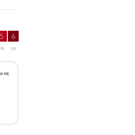
5
6
(0)
(1)
a się