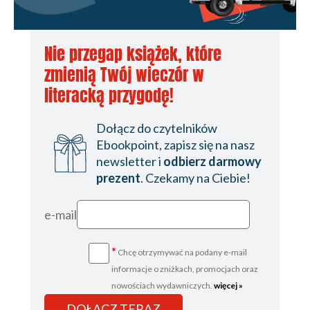
WCZEŚNIEJ
TERAZ
Nie przegap książek, które
WCZEŚNIEJ
zmienią Twój wieczór w
WCZEŚNIEJ
literacką przygodę!
TERAZ
Dołącz do czytelników
WCZEŚNIEJ
Ebookpoint, zapisz się na nasz
WCZEŚNIEJ
newsletter i
odbierz darmowy
prezent
. Czekamy na Ciebie!
TERAZ
WCZEŚNIEJ
e-mail
WCZEŚNIEJ
*
Chcę otrzymywać na podany e-mail
TERAZ
informacje o zniżkach, promocjach oraz
WCZEŚNIEJ
nowościach wydawniczych.
więcej »
WCZEŚNIEJ
DOŁĄCZ TERAZ