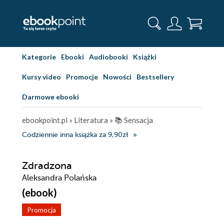
Kategorie
Ebooki
Audiobooki
Książki
Kursy video
Promocje
Nowości
Bestsellery
Darmowe ebooki
ebookpoint.pl
»
Literatura
»
📚 Sensacja
Codziennie inna książka za 9,90zł
Zdradzona
Aleksandra Polańska
(ebook)
Promocja