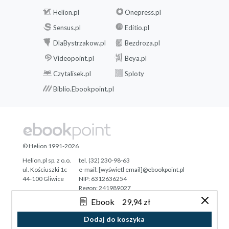
Helion.pl
Onepress.pl
Sensus.pl
Editio.pl
DlaBystrzakow.pl
Bezdroza.pl
Videopoint.pl
Beya.pl
Czytalisek.pl
Sploty
Biblio.Ebookpoint.pl
© Helion 1991-2026
Helion.pl sp. z o.o.
tel. (32) 230-98-63
ul. Kościuszki 1c
e-mail:
[wyświetl email]@ebookpoint.pl
44-100 Gliwice
NIP: 6312636254
Regon: 241989027
Ebook
29,94 zł
Designed with ♥ by
Tonik.pl
Dodaj do koszyka