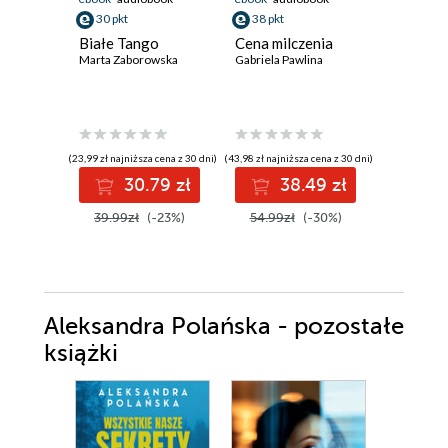
30 pkt
38 pkt
34 pkt
Białe Tango
Cena milczenia
Ktoś był
Marta Zaborowska
Gabriela Pawlina
nami
Daniel Hur
(23,99 zł najniższa cena z 30 dni)
(43,98 zł najniższa cena z 30 dni)
(39,99 zł najni
30.79 zł
38.49 zł
3
39.99zł
(-23%)
54.99zł
(-30%)
49.99z
Aleksandra Polańska - pozostałe
książki