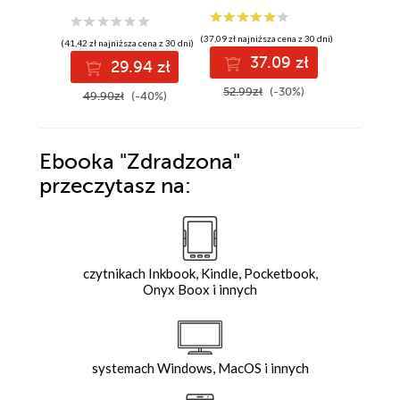
(37,09 zł najniższa cena z 30 dni)
(41,42 zł najniższa cena z 30 dni)
(41,42 zł najni
37.09 zł
29.94 zł
2
52.99zł
(-30%)
49.90zł
(-40%)
49.90z
Ebooka
"Zdradzona"
przeczytasz na:
czytnikach Inkbook, Kindle, Pocketbook,
Onyx Boox i innych
systemach Windows, MacOS i innych