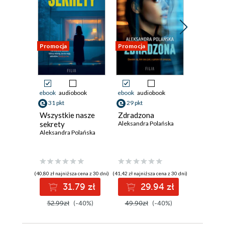
Promocja
Promocja
Promocja
ebook
audiobook
ebook
audiobook
ebook
aud
31 pkt
29 pkt
28 pkt
Wszystkie nasze
Zdradzona
Sąsiadk
sekrety
Aleksandra Polańska
Aleksandr
Aleksandra Polańska
(40,80 zł najniższa cena z 30 dni)
(41,42 zł najniższa cena z 30 dni)
(39,76 zł najni
31.79 zł
29.94 zł
2
52.99zł
(-40%)
49.90zł
(-40%)
47.90z