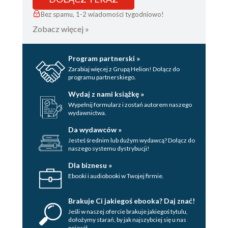
TERAZ
Bez spamu, 1-2 wiadomości tygodniowo!
Zobacz więcej »
WCZEŚNIEJ
TERAZ
Program partnerski »
TERAZ
Zarabiaj więcej z Grupą Helion! Dołącz do
programu partnerskiego.
TERAZ
Wydaj z nami książkę »
TERAZ
Wypełnij formularz i zostań autorem naszego
wydawnictwa.
TERAZ
Da wydawców »
Jesteś średnim lub dużym wydawcą? Dołącz do
TERAZ
naszego systemu dystrybucji!
TERAZ
Dla biznesu »
Ebooki i audiobooki w Twojej firmie.
TERAZ
TERAZ
Brakuje Ci jakiegoś ebooka? Daj znać!
Jeśli w naszej ofercie brakuje jakiegoś tytulu,
MIESIĄC PÓŹNIEJ
dołożymy starań, by jak najszybciej się u nas
pojawił.