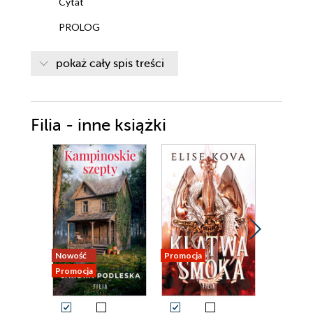
Cytat
PROLOG
TERAZ
pokaż cały spis treści
WCZEŚNIEJ
TERAZ
Filia - inne książki
TERAZ
WCZEŚNIEJ
WCZEŚNIEJ
TERAZ
WCZEŚNIEJ
WCZEŚNIEJ
Nowość
Promocja
Promocja
Promocja
TERAZ
WCZEŚNIEJ