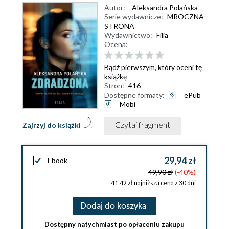
Autor:
Aleksandra Polańska
Serie wydawnicze:
MROCZNA
STRONA
Wydawnictwo:
Filia
Ocena:
Bądź pierwszym, który oceni tę
książkę
Stron:
416
Dostępne formaty:
ePub
Mobi
Czytaj fragment
Zajrzyj do książki
29,94 zł
Ebook
49,90 zł
(-40%)
41,42 zł najniższa cena z 30 dni
Dodaj do koszyka
Dostępny natychmiast po opłaceniu zakupu