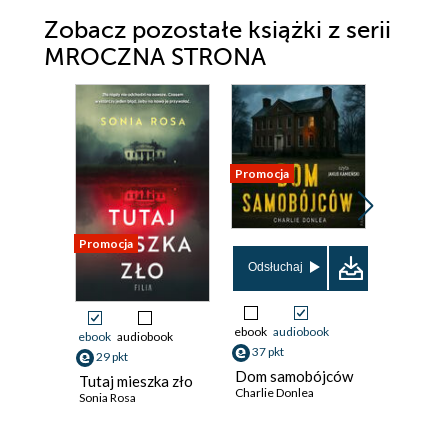
Zobacz pozostałe książki z serii
MROCZNA STRONA
Promocja
Promocja
Promocja
Odsłuchaj
ebook
audiobook
ebook
audiobook
ebook
aud
37 pkt
29 pkt
29 pkt
Dom samobójców
Tutaj mieszka zło
Zmorow
Charlie Donlea
Sonia Rosa
Kamil Pie