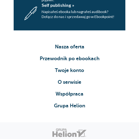
TRZY MIESIĄCE PÓŹNIEJ
Self publishing »
Napisałeś ebooka lub nagrałeś audibook?
Reklama 1
Dołącz do nas i sprzedawaj go w Ebookpoint!
Reklama 2
Spis treści
Nasza oferta
Karta redakcyjna
Przewodnik po ebookach
Twoje konto
O serwisie
Współpraca
Grupa Helion