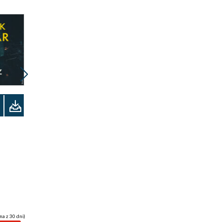
Promocja
Promocja
Odsłuchaj
ebook
audiobook
ebook
34 pkt
29 pkt
Morderca jest wśród
Zapomniani. Echo.
nas
Tom 6
Lucy Foley
Marcel Moss
na z 30 dni)
(34,93 zł najniższa cena z 30 dni)
(29,94 zł najniższa cena z 30 dni)