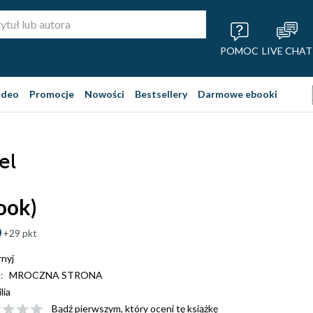
POMOC
LIVE CHAT
ideo
Promocje
Nowości
Bestsellery
Darmowe ebooki
el
ook)
+29 pkt
nyj
:
MROCZNA STRONA
ilia
Bądź pierwszym, który oceni tę książkę