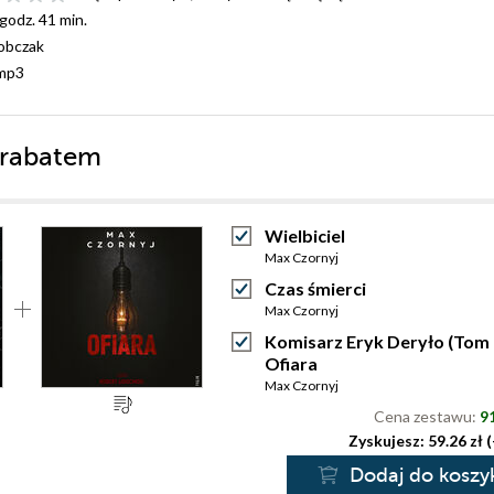
 godz. 41 min.
obczak
mp3
 rabatem
Wielbiciel
Max Czornyj
Czas śmierci
Max Czornyj
Komisarz Eryk Deryło (Tom 
Ofiara
Max Czornyj
Cena zestawu:
91
Zyskujesz: 59.26 zł 
Dodaj do koszy