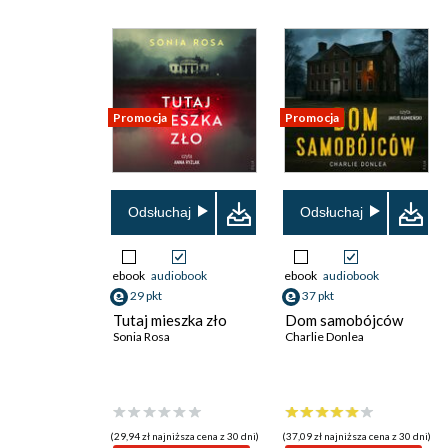
Promocja
Promocja
Odsłuchaj
Odsłuchaj
ebook
audiobook
ebook
audiobook
29 pkt
37 pkt
Tutaj mieszka zło
Dom samobójców
Sonia Rosa
Charlie Donlea
(29,94 zł najniższa cena z 30 dni)
(37,09 zł najniższa cena z 30 dni)