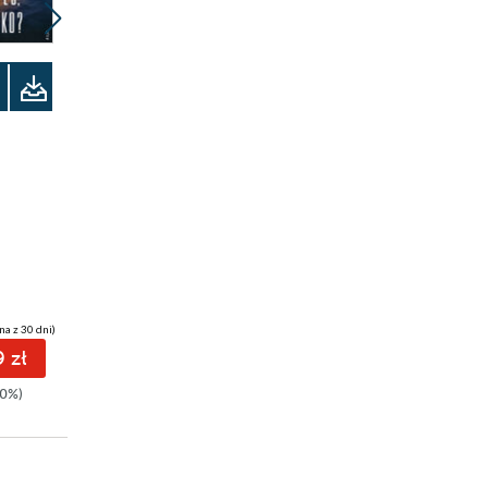
Odsłuchaj
ebook
audiobook
29 pkt
Kres zła
Max Czornyj
na z 30 dni)
(29,99 zł najniższa cena z 30 dni)
 zł
29.99 zł
0%)
49.99zł
(-40%)