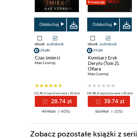
Promocja
Odsłuchaj
Odsłuchaj
ebook
audiobook
ebook
audiobook
28 pkt
39 pkt
Czas śmierci
Komisarz Eryk
Max Czornyj
Deryło (Tom 2).
Ofiara
Max Czornyj
(12,90 zł najniższa cena z 30 dni)
(43,98 zł najniższa cena z 30 dni)
28.74 zł
39.74 zł
47.90zł
(-40%)
52.99zł
(-25%)
Zobacz pozostałe książki z s