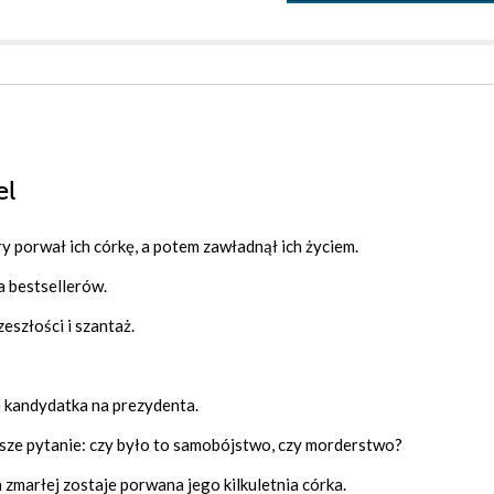
el
ry porwał ich córkę, a potem zawładnął ich życiem.
a bestsellerów.
eszłości i szantaż.
 kandydatka na prezydenta.
jsze pytanie: czy było to samobójstwo, czy morderstwo?
arłej zostaje porwana jego kilkuletnia córka.