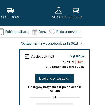
OD O,OOZŁ
ZALOGUJ
KOSZYK
Pobierz aplikację
Bony
Podaruj prezent
Codziennie inny audiobook za 12,90zł
29,94 zł
Audiobook mp3
49,90 zł
(-40%)
29,94 zł najniższa cena z 30 dni
Dodaj do koszyka
Dostępny natychmiast po opłaceniu
zakupu
lub