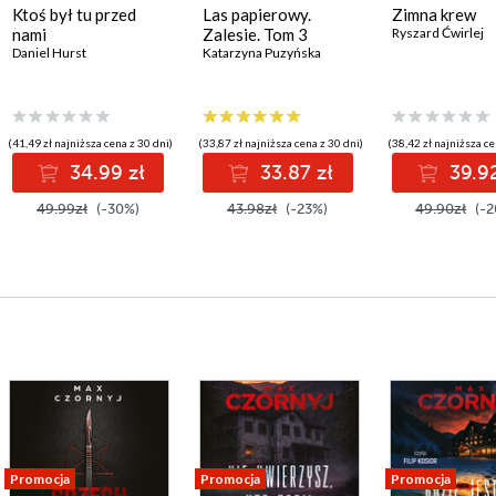
Ktoś był tu przed
Las papierowy.
Zimna krew
nami
Zalesie. Tom 3
Ryszard Ćwirlej
Daniel Hurst
Katarzyna Puzyńska
(41,49 zł najniższa cena z 30 dni)
(33,87 zł najniższa cena z 30 dni)
(38,42 zł najniższa ce
34.99 zł
33.87 zł
39.92
49.99zł
(-30%)
43.98zł
(-23%)
49.90zł
(-2
Promocja
Promocja
Promocja