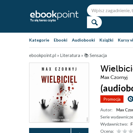
Kategorie
Ebooki
Audiobooki
Książki
Kursy v
ebookpoint.pl
»
Literatura
»
📚 Sensacja
Wielbici
Max Czornyj
(audiob
Promocja
Autor:
Max Czor
Serie wydawnicze
Wydawnictwo:
F
Ocena: