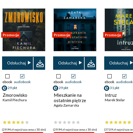
Promocja
Promocja
Promocja
Odsłuchaj
Odsłuchaj
Odsłuchaj
ebook
audiobook
ebook
audiobook
ebook
audiobook
29 pkt
29 pkt
31 pkt
Zmorowisko
Mieszkanie na
Intruz
Kamil Piechura
ostatnim piętrze
Marek Stelar
Agata Zamarska
(29,94 zł najniższa cena z 30 dni)
(29,94 zł najniższa cena z 30 dni)
(37,09 zł najniższa ce