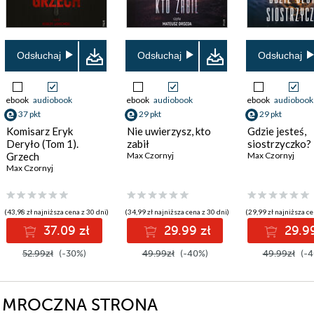
Odsłuchaj
Odsłuchaj
Odsłuchaj
ebook
audiobook
ebook
audiobook
ebook
audiobook
37 pkt
29 pkt
29 pkt
Komisarz Eryk
Nie uwierzysz, kto
Gdzie jesteś,
Deryło (Tom 1).
zabił
siostrzyczko?
Grzech
Max Czornyj
Max Czornyj
Max Czornyj
(43,98 zł najniższa cena z 30 dni)
(34,99 zł najniższa cena z 30 dni)
(29,99 zł najniższa ce
37.09 zł
29.99 zł
29.99
52.99zł
(-30%)
49.99zł
(-40%)
49.99zł
(-4
erii MROCZNA STRONA