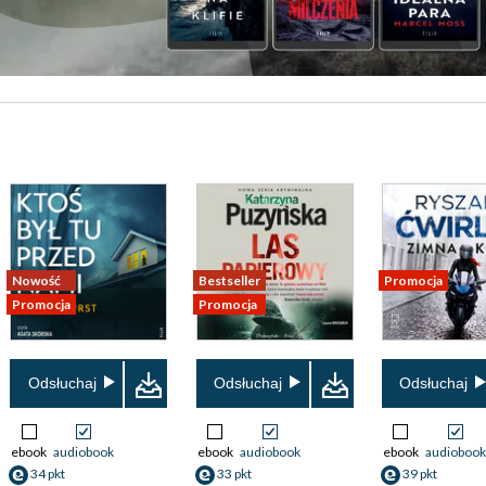
Nowość
Bestseller
Promocja
Promocja
Promocja
Odsłuchaj
Odsłuchaj
Odsłuchaj
ebook
audiobook
ebook
audiobook
ebook
audiobook
34 pkt
33 pkt
39 pkt