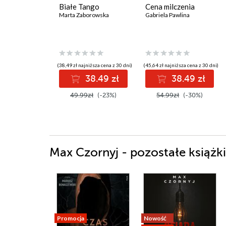
Białe Tango
Cena milczenia
Marta Zaborowska
Gabriela Pawlina
(38,49 zł najniższa cena z 30 dni)
(45,64 zł najniższa cena z 30 dni)
38.49 zł
38.49 zł
49.99zł
(-23%)
54.99zł
(-30%)
Max Czornyj - pozostałe książki
Promocja
Nowość