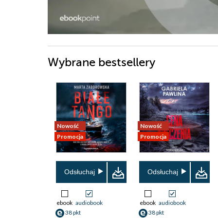
Wybrane bestsellery
Nowość
Nowość
Promocja
Promocja
Odsłuchaj
Odsłuchaj
ebook
audiobook
ebook
audiobook
38 pkt
38 pkt