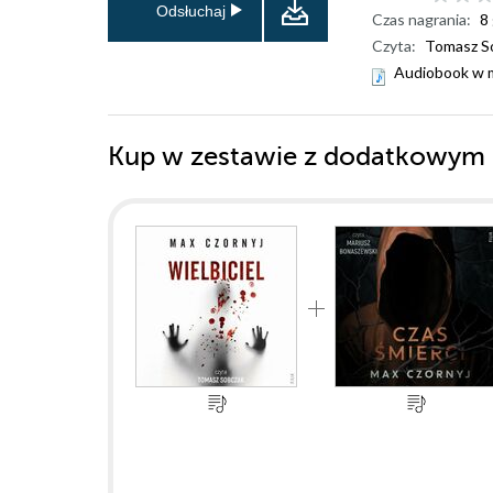
Odsłuchaj
Czas nagrania:
8
Czyta:
Tomasz S
Audiobook w 
Kup w zestawie z dodatkowym