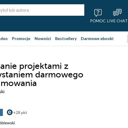
POMOC
LIVE CHAT
ideo
Promocje
Nowości
Bestsellery
Darmowe ebooki
anie projektami z
ystaniem darmowego
amowania
ski
+28 pkt
óblewski