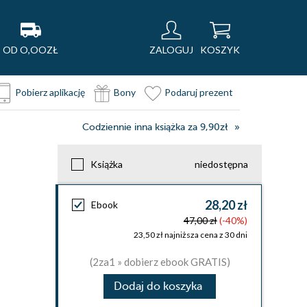
OD O,OOZŁ
ZALOGUJ
KOSZYK
Pobierz aplikację
Bony
Podaruj prezent
Codziennie inna książka za 9,90zł
Książka
niedostępna
28,20 zł
Ebook
47,00 zł
(-40%)
23,50 zł najniższa cena z 30 dni
(2za1 » dobierz ebook GRATIS)
Dodaj do koszyka