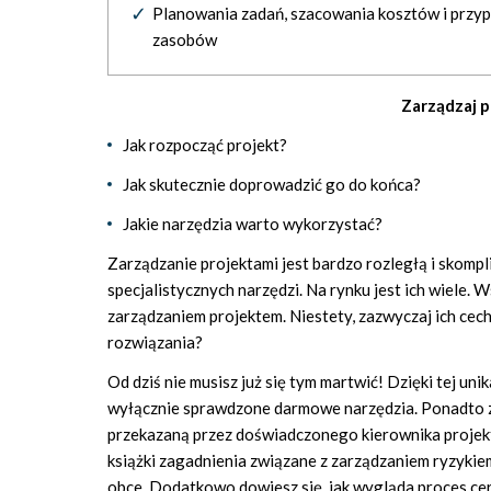
Planowania zadań, szacowania kosztów i przy
zasobów
Zarządzaj 
Jak rozpocząć projekt?
Jak skutecznie doprowadzić go do końca?
Jakie narzędzia warto wykorzystać?
Zarządzanie projektami jest bardzo rozległą i skom
specjalistycznych narzędzi. Na rynku jest ich wiele
zarządzaniem projektem. Niestety, zazwyczaj ich cec
rozwiązania?
Od dziś nie musisz już się tym martwić! Dzięki tej uni
wyłącznie sprawdzone darmowe narzędzia. Ponadto z
przekazaną przez doświadczonego kierownika projekt
książki zagadnienia związane z zarządzaniem ryzyki
obce. Dodatkowo dowiesz się, jak wygląda proces certy