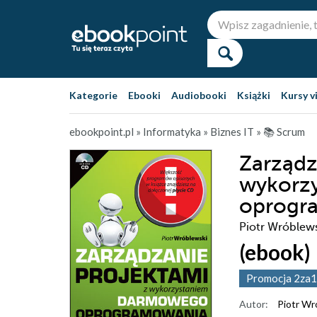
Kategorie
Ebooki
Audiobooki
Książki
Kursy v
ebookpoint.pl
»
Informatyka
»
Biznes IT
»
📚 Scrum
Zarządz
wykorz
oprogr
Piotr Wróblew
(ebook)
Promocja 2za1
Autor:
Piotr Wr