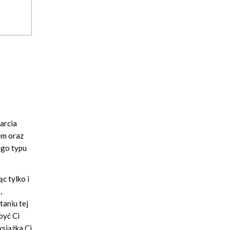
arcia
em oraz
ego typu
c tylko i
,
aniu tej
być Ci
książka Ci