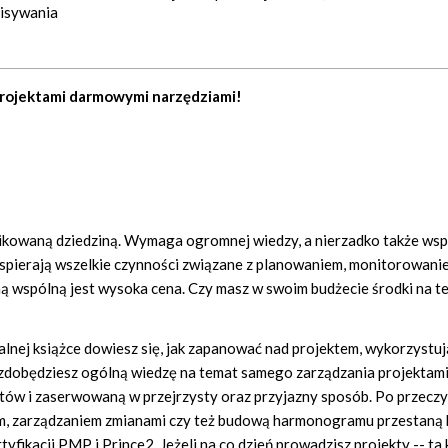
pisywania
projektami darmowymi narzędziami!
plikowaną dziedziną. Wymaga ogromnej wiedzy, a nierzadko także wsp
. Wspierają wszelkie czynności związane z planowaniem, monitorowani
hą wspólną jest wysoka cena. Czy masz w swoim budżecie środki na t
kalnej książce dowiesz się, jak zapanować nad projektem, wykorzystują
dobędziesz ogólną wiedzę na temat samego zarządzania projektami
ów i zaserwowaną w przejrzysty oraz przyjazny sposób. Po przeczyt
em, zarządzaniem zmianami czy też budową harmonogramu przestaną 
fikacji PMP i Prince2. Jeżeli na co dzień prowadzisz projekty -- ta 