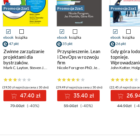
Promocja 2za1
Promocja 2za1
Promocja 2za1
ebook
książka
ebook
książka
ebook
książka
47 pkt
35 pkt
26 pkt
Zwinne zarządzanie
Przyspieszenie. Lean
Gdy góra lod
projektami dla
i DevOps w rozwoju
topnieje.
bystrzaków.
firm
Wprowadzanie
Wydanie III
Mark C. Layton
,
Steven J. Ostermiller
technologicznych
Nicole Forsgren PhD
,
Dean J. Kynaston
,
Jez Humble
w każdych
John Kotter
,
Gene Kim
,
Holger
okolicznościa
(39,50 zł najniższa cena z 30 dni)
(29,49 zł najniższa cena z 30 dni)
(22,45 zł najniższa ce
47.40 zł
35.40 zł
26.94
79.00zł
(-40%)
59.00zł
(-40%)
44.90zł
(-4