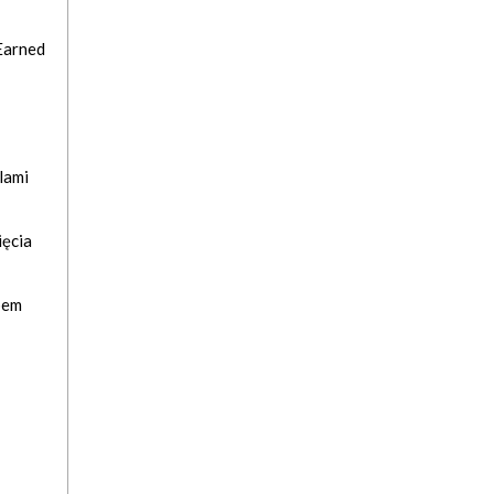
Earned
lami
ięcia
pem