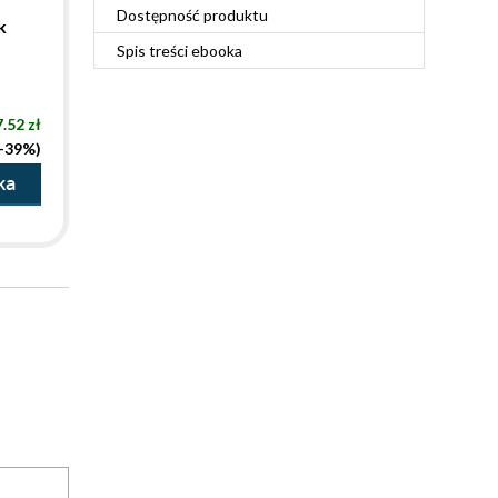
Dostępność produktu
k
Spis treści
ebooka
.52 zł
(-39%)
ka