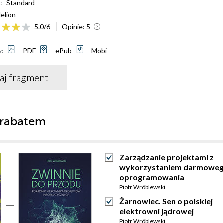
:
Standard
elion
5.0
/
6
Opinie:
5
y:
PDF
ePub
Mobi
aj fragment
 rabatem
Zarządzanie projektami z
wykorzystaniem darmowe
oprogramowania
Piotr Wróblewski
Żarnowiec. Sen o polskiej
elektrowni jądrowej
Piotr Wróblewski