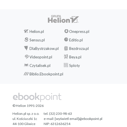
Helion.pl
Onepress.pl
Sensus.pl
Editio.pl
DlaBystrzakow.pl
Bezdroza.pl
Videopoint.pl
Beya.pl
Czytalisek.pl
Sploty
Biblio.Ebookpoint.pl
© Helion 1991-2026
Helion.pl sp. z o.o.
tel. (32) 230-98-63
ul. Kościuszki 1c
e-mail:
[wyświetl email]@ebookpoint.pl
44-100 Gliwice
NIP: 6312636254