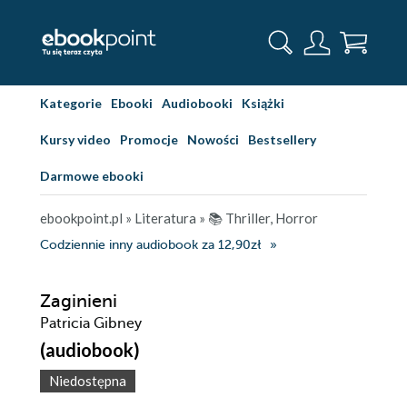
Kategorie
Ebooki
Audiobooki
Książki
Kursy video
Promocje
Nowości
Bestsellery
Darmowe ebooki
ebookpoint.pl
»
Literatura
»
📚 Thriller, Horror
Codziennie inny audiobook za 12,90zł
Zaginieni
Patricia Gibney
(audiobook)
Niedostępna