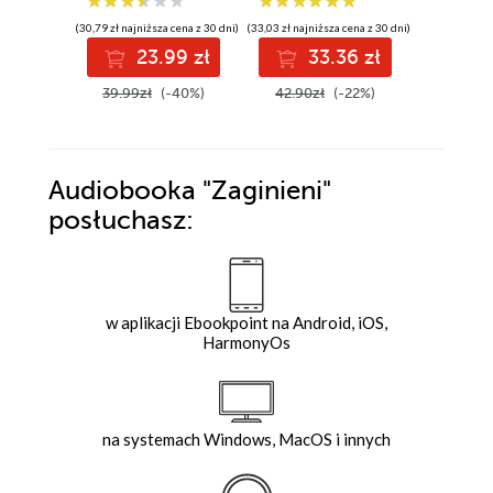
(30,79 zł najniższa cena z 30 dni)
(33,03 zł najniższa cena z 30 dni)
(34,57 zł najni
23.99 zł
33.36 zł
3
39.99zł
(-40%)
42.90zł
(-22%)
44.90z
Audiobooka
"Zaginieni"
posłuchasz:
w aplikacji Ebookpoint na Android, iOS,
HarmonyOs
na systemach Windows, MacOS i innych