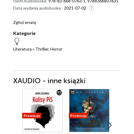
ISBN Audiobooka:
978-83-668-0763-1, 9788366807631
Data wydania audiobooka :
2021-07-02
Zgłoś erratę
Kategorie
Literatura
»
Thriller, Horror
XAUDIO - inne książki
Promocja
Promocja
Promocja