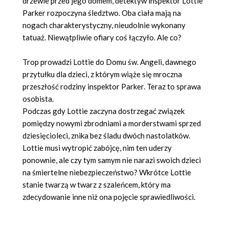
drzewie przed jego domem, detektyw inspektor Lottie
Parker rozpoczyna śledztwo. Oba ciała mają na
nogach charakterystyczny, nieudolnie wykonany
tatuaż. Niewątpliwie ofiary coś łączyło. Ale co?
Trop prowadzi Lottie do Domu św. Angeli, dawnego
przytułku dla dzieci, z którym wiąże się mroczna
przeszłość rodziny inspektor Parker. Teraz to sprawa
osobista.
Podczas gdy Lottie zaczyna dostrzegać związek
pomiędzy nowymi zbrodniami a morderstwami sprzed
dziesięcioleci, znika bez śladu dwóch nastolatków.
Lottie musi wytropić zabójcę, nim ten uderzy
ponownie, ale czy tym samym nie narazi swoich dzieci
na śmiertelne niebezpieczeństwo? Wkrótce Lottie
stanie twarzą w twarz z szaleńcem, który ma
zdecydowanie inne niż ona pojęcie sprawiedliwości.