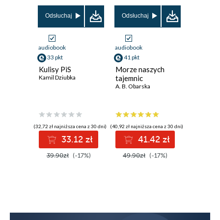
Odsłuchaj
Odsłuchaj
Odsłuch
audiobook
audiobook
audiobook
33 pkt
41 pkt
37 pkt
Kulisy PiS
Morze naszych
Niemożl
Kamil Dziubka
tajemnic
manuskr
A. B. Obarska
Agnieszka
(32,72 zł najniższa cena z 30 dni)
(40,92 zł najniższa cena z 30 dni)
(38,17 zł najni
33.12 zł
41.42 zł
3
39.90zł
(-17%)
49.90zł
(-17%)
44.90z