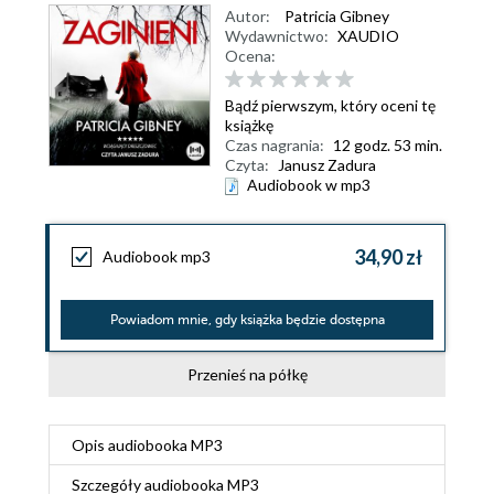
Autor:
Patricia Gibney
Wydawnictwo:
XAUDIO
Ocena:
Bądź pierwszym, który oceni tę
książkę
Czas nagrania:
12 godz. 53 min.
Czyta:
Janusz Zadura
Audiobook w mp3
34,90 zł
Audiobook mp3
Powiadom mnie, gdy książka będzie dostępna
Przenieś na półkę
Opis
audiobooka MP3
Szczegóły
audiobooka MP3