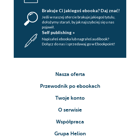
Brakuje Ci jakiegoś ebooka? Daj znać!
Jeśli w naszej ofercie brakuje jakiegoś tytulu,
dołożymy starań, by jak najszybciej się u nas
pojawił.
Self publishing »
Napisałeś ebooka lub nagrałeś audibook?
Dołącz do nas i sprzedawaj go w Ebookpoint!
Nasza oferta
Przewodnik po ebookach
Twoje konto
O serwisie
Współpraca
Grupa Helion