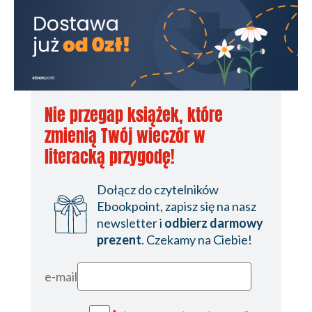
Nie przegap książek, które
zmienią Twój wieczór w
literacką przygodę!
Dołącz do czytelników
Ebookpoint, zapisz się na nasz
newsletter i
odbierz darmowy
prezent
. Czekamy na Ciebie!
e-mail