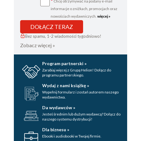
*
Chcę otrzymywać na podany e-mail
informacje o zniżkach, promocjach oraz
nowościach wydawniczych.
więcej »
DOŁĄCZ TERAZ
Bez spamu, 1-2 wiadomości tygodniowo!
Zobacz więcej »
Program partnerski »
Zarabiaj więcej z Grupą Helion! Dołącz do
programu partnerskiego.
Wydaj z nami książkę »
Wypełnij formularz i zostań autorem naszego
wydawnictwa.
Da wydawców »
Jesteś średnim lub dużym wydawcą? Dołącz do
naszego systemu dystrybucji!
Dla biznesu »
Ebooki i audiobooki w Twojej firmie.