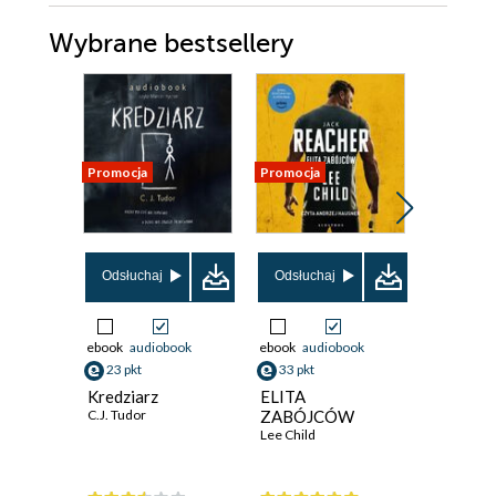
Wybrane bestsellery
Promocja
Promocja
Promocja
Odsłuchaj
Odsłuchaj
Odsłuch
ebook
audiobook
ebook
audiobook
ebook
aud
23 pkt
33 pkt
34 pkt
Kredziarz
ELITA
Fałszywe
C.J. Tudor
ZABÓJCÓW
Mike Ome
Lee Child