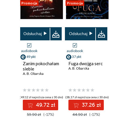
Promocja
Promocja
Odsłuchaj
Odsłuchaj
audiobook
audiobook
49 pkt
37 pkt
Zanim pokochałam
Fuga dwojga serc
siebie
A. B. Obarska
A. B. Obarska
(49,12 zł najniższa cena z 30 dni)
(38,17 zł najniższa cena z 30 dni)
49.72 zł
37.26 zł
59.90 zł
(-17%)
44.90 zł
(-17%)