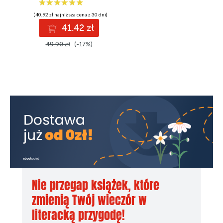
(40,92 zł najniższa cena z 30 dni)
41.42 zł
49.90 zł
(-17%)
Nie przegap książek, które
zmienią Twój wieczór w
literacką przygodę!