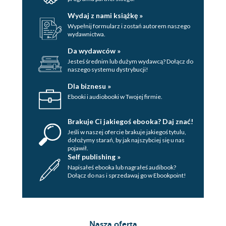
Wydaj z nami książkę »
Wypełnij formularz i zostań autorem naszego
wydawnictwa.
Da wydawców »
Jesteś średnim lub dużym wydawcą? Dołącz do
naszego systemu dystrybucji!
Dla biznesu »
Ebooki i audiobooki w Twojej firmie.
Brakuje Ci jakiegoś ebooka? Daj znać!
Jeśli w naszej ofercie brakuje jakiegoś tytulu,
dołożymy starań, by jak najszybciej się u nas
pojawił.
Self publishing »
Napisałeś ebooka lub nagrałeś audibook?
Dołącz do nas i sprzedawaj go w Ebookpoint!
Nasza oferta