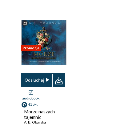
Promocja
Odsłuchaj
audiobook
41 pkt
Morze naszych
tajemnic
A. B. Obarska