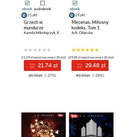
ebook
audiobook
ebook
21 pkt
29 pkt
Grzech w
Mecenas. Miłosny
mundurze
kodeks. Tom 1
Kamila Mikołajczyk
,
Riva Scott
A.B. Obarska
,
Kinga Godurowska
,
A.B. Obarska
,
Ange
(21,29 zł najniższa cena z 30 dni)
(29,38 zł najniższa cena z 30 dni)
21.74 zł
29.48 zł
29.90zł
(-27%)
40.90zł
(-28%)