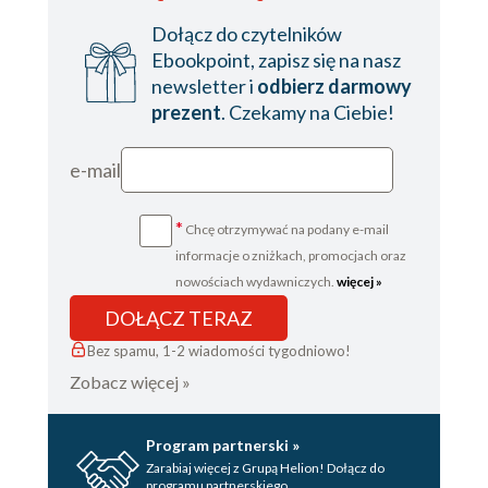
Dołącz do czytelników
Ebookpoint, zapisz się na nasz
newsletter i
odbierz darmowy
prezent
. Czekamy na Ciebie!
e-mail
*
Chcę otrzymywać na podany e-mail
informacje o zniżkach, promocjach oraz
nowościach wydawniczych.
więcej »
DOŁĄCZ TERAZ
Bez spamu, 1-2 wiadomości tygodniowo!
Zobacz więcej »
Program partnerski »
Zarabiaj więcej z Grupą Helion! Dołącz do
programu partnerskiego.