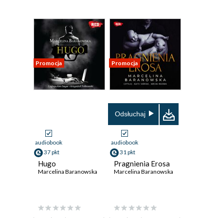
Promocja
Promocja
Odsłuchaj
audiobook
audiobook
37 pkt
31 pkt
Hugo
Pragnienia Erosa
Marcelina Baranowska
Marcelina Baranowska