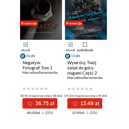
Promocja
Promocja
ebook
ebook
audiobook
36 pkt
13 pkt
Negatyw.
Wywrócę Twój
Fotograf Tom 1
świat do góry
Marcelina Baranowska
nogami Część 2
Marcelina Baranowska
(42,92 zł najniższa cena z 30 dni)
(15,33 zł najniższa cena z 30 dni)
36.75 zł
13.49 zł
49.00zł
(-25%)
17.99zł
(-25%)