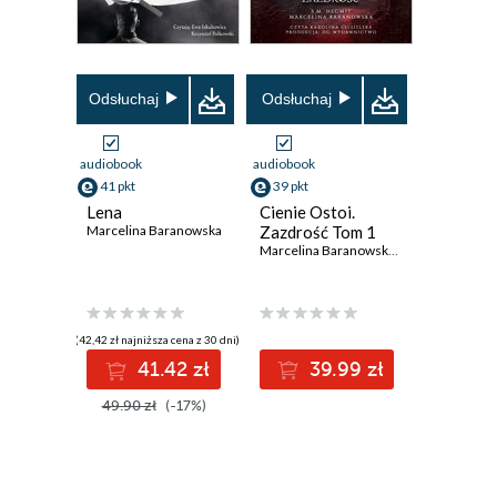
Odsłuchaj
Odsłuchaj
audiobook
audiobook
41 pkt
39 pkt
Lena
Cienie Ostoi.
Marcelina Baranowska
Zazdrość Tom 1
Marcelina Baranowska
,
S. M. Hegmit
(42,42 zł najniższa cena z 30 dni)
41.42 zł
39.99 zł
49.90 zł
(-17%)