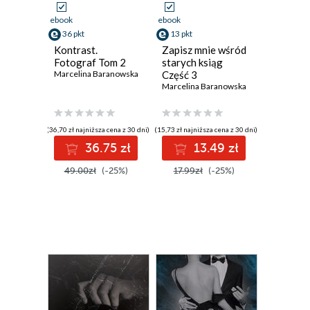
ebook
ebook
36 pkt
13 pkt
Kontrast.
Zapisz mnie wśród
Fotograf Tom 2
starych ksiąg
Marcelina Baranowska
Część 3
Marcelina Baranowska
(36,70 zł najniższa cena z 30 dni)
(15,73 zł najniższa cena z 30 dni)
36.75 zł
13.49 zł
49.00zł
(-25%)
17.99zł
(-25%)