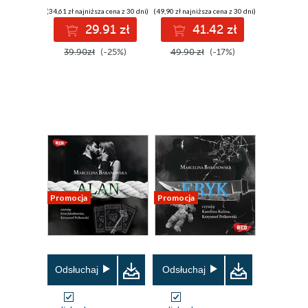
(34,61 zł najniższa cena z 30 dni)
(49,90 zł najniższa cena z 30 dni)
29.91 zł
41.42 zł
39.90zł
(-25%)
49.90 zł
(-17%)
Promocja
Promocja
Odsłuchaj
Odsłuchaj