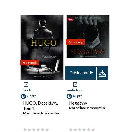
Promocja
Promocja
Odsłuchaj
ebook
audiobook
29 pkt
41 pkt
HUGO. Detektyw.
Negatyw
Tom 1
Marcelina Baranowska
Marcelina Baranowska