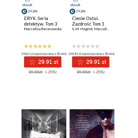
ebook
ebook
29 pkt
29 pkt
ERYK. Seria
Cienie Ostoi.
detektyw. Tom 3
Zazdrość Tom 1
Marcelina Baranowska
S. M. Hegmit
,
Marcelina Baranowska
(34,61 zł najniższa cena z 30 dni)
(34,91 zł najniższa cena z 30 dni)
29.91 zł
29.91 zł
39.90zł
(-25%)
39.90zł
(-25%)