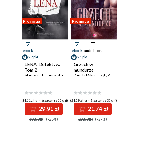
Promocja
Promocja
ebook
ebook
audiobook
29 pkt
21 pkt
LENA. Detektyw.
Grzech w
Tom 2
mundurze
Marcelina Baranowska
Kamila Mikołajczyk
,
Riva Scott
,
Kinga G
(34,61 zł najniższa cena z 30 dni)
(21,29 zł najniższa cena z 30 dni)
29.91 zł
21.74 zł
39.90zł
(-25%)
29.90zł
(-27%)