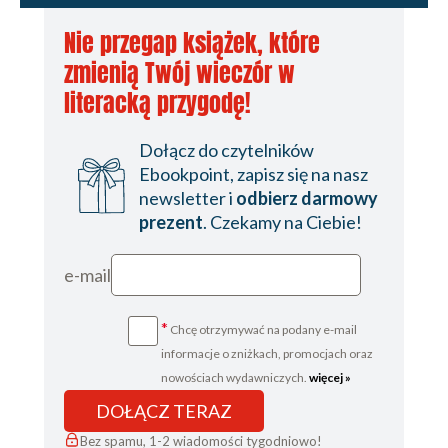
Nie przegap książek, które
zmienią Twój wieczór w
literacką przygodę!
Dołącz do czytelników
Ebookpoint, zapisz się na nasz
newsletter i
odbierz darmowy
prezent
. Czekamy na Ciebie!
e-mail
*
Chcę otrzymywać na podany e-mail
informacje o zniżkach, promocjach oraz
nowościach wydawniczych.
więcej »
DOŁĄCZ TERAZ
Bez spamu, 1-2 wiadomości tygodniowo!