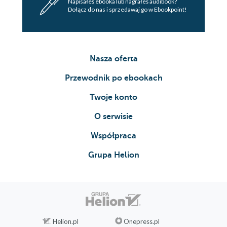
Napisałeś ebooka lub nagrałeś audibook?
Dołącz do nas i sprzedawaj go w Ebookpoint!
Nasza oferta
Przewodnik po ebookach
Twoje konto
O serwisie
Współpraca
Grupa Helion
Helion.pl
Onepress.pl