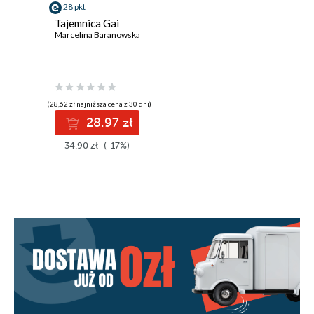
28 pkt
Tajemnica Gai
Marcelina Baranowska
(28,62 zł najniższa cena z 30 dni)
28.97 zł
34.90 zł
(-17%)