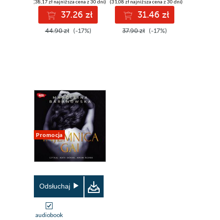
(38,17 zł najniższa cena z 30 dni)
(31,08 zł najniższa cena z 30 dni)
37.26 zł
31.46 zł
44.90 zł
(-17%)
37.90 zł
(-17%)
Promocja
Odsłuchaj
audiobook