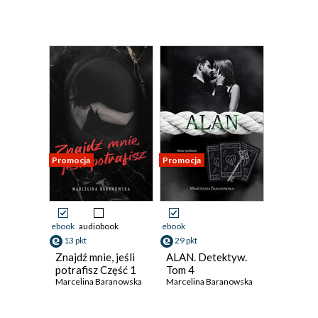
Promocja
Promocja
ebook
audiobook
ebook
13 pkt
29 pkt
Znajdź mnie, jeśli
ALAN. Detektyw.
potrafisz Część 1
Tom 4
Marcelina Baranowska
Marcelina Baranowska