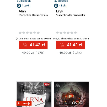
audiobook
audiobook
41 pkt
41 pkt
Alan
Eryk
Marcelina Baranowska
Marcelina Baranowska
(41,81 zł najniższa cena z 30 dni)
(42,42 zł najniższa cena z 30 dni)
41.42 zł
41.42 zł
49.90 zł
(-17%)
49.90 zł
(-17%)
Promocja