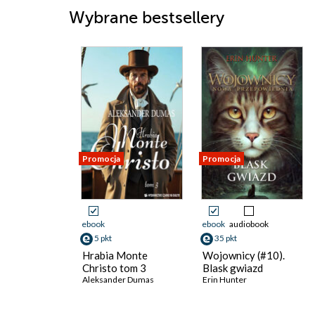
Wybrane bestsellery
Promocja
Promocja
ebook
ebook
audiobook
5 pkt
35 pkt
Hrabia Monte
Wojownicy (#10).
Christo tom 3
Blask gwiazd
Aleksander Dumas
Erin Hunter