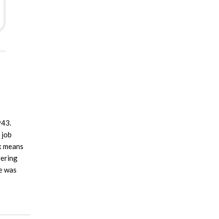
943.
 job
ox means
vering
re was