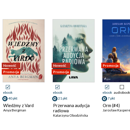
Nowość
Nowość
Promocja
Promocja
Promocja
ebook
ebook
ebook
audiobook
40 pkt
21 pkt
7 pkt
Wiedźmy z Vard
Przerwana audycja
Orm (#4)
Anya Bergman
radiowa
Jarosław Kasper
Katarzyna Obodzińska