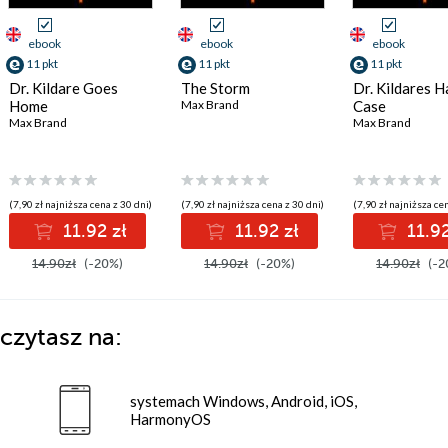
ebook
ebook
ebook
11 pkt
11 pkt
11 pkt
Dr. Kildare Goes
The Storm
Dr. Kildares H
Home
Max Brand
Case
Max Brand
Max Brand
(7,90 zł najniższa cena z 30 dni)
(7,90 zł najniższa cena z 30 dni)
(7,90 zł najniższa cen
11.92 zł
11.92 zł
11.92
14.90zł
(-20%)
14.90zł
(-20%)
14.90zł
(-2
czytasz na:
systemach Windows, Android, iOS,
HarmonyOS