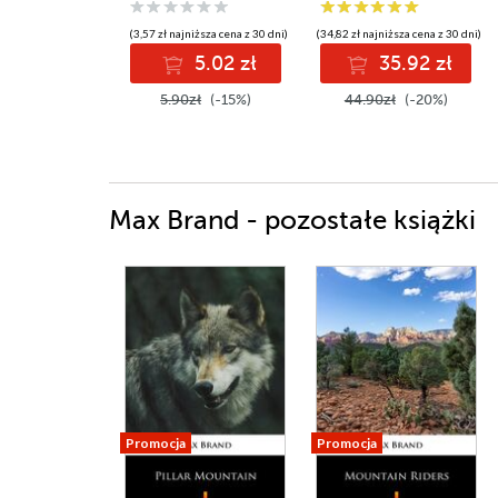
(3,57 zł najniższa cena z 30 dni)
(34,82 zł najniższa cena z 30 dni)
5.02 zł
35.92 zł
5.90zł
(-15%)
44.90zł
(-20%)
Max Brand - pozostałe książki
Promocja
Promocja