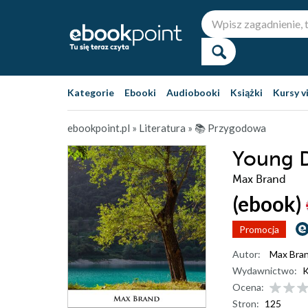
Kategorie
Ebooki
Audiobooki
Książki
Kursy v
ebookpoint.pl
»
Literatura
»
📚 Przygodowa
Young D
Max Brand
(ebook)
Promocja
Autor:
Max Bra
Wydawnictwo:
K
Ocena:
Stron:
125