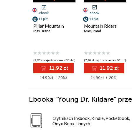
ebook
ebook
11 pkt
11 pkt
Pillar Mountain
Mountain Riders
Max Brand
Max Brand
(7,90 zł najniższa cena z 30 dni)
(7,90 zł najniższa cena z 30 dni)
11.92 zł
11.92 zł
14.90zł
(-20%)
14.90zł
(-20%)
Ebooka
"Young Dr. Kildare"
prze
czytnikach Inkbook, Kindle, Pocketbook,
Onyx Boox i innych