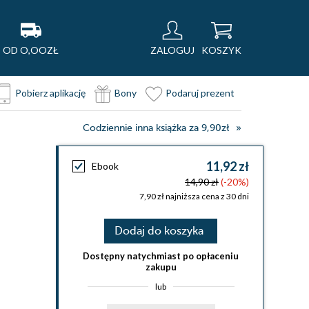
OD O,OOZŁ
ZALOGUJ
KOSZYK
Pobierz aplikację
Bony
Podaruj prezent
Codziennie inna książka za 9,90zł
11,92 zł
Ebook
14,90 zł
(-20%)
7,90 zł najniższa cena z 30 dni
Dodaj do koszyka
Dostępny natychmiast po opłaceniu
zakupu
lub