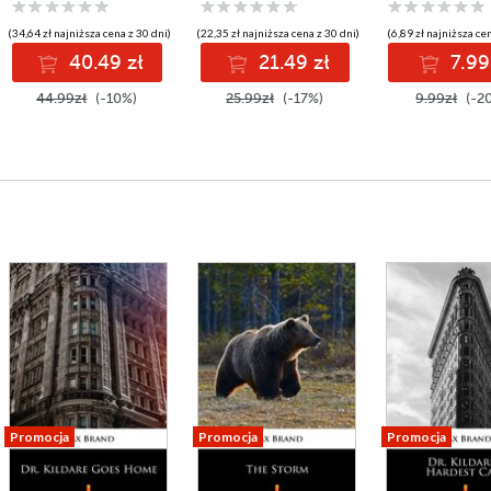
(34,64 zł najniższa cena z 30 dni)
(22,35 zł najniższa cena z 30 dni)
(6,89 zł najniższa ce
40.49 zł
21.49 zł
7.99
44.99zł
(-10%)
25.99zł
(-17%)
9.99zł
(-2
Promocja
Promocja
Promocja