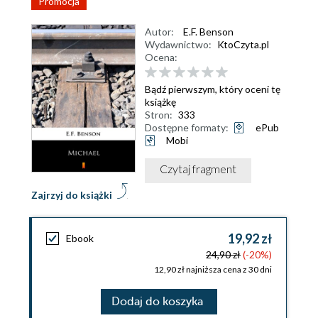
Promocja
Autor:
E.F. Benson
Wydawnictwo:
KtoCzyta.pl
Ocena:
Bądź pierwszym, który oceni tę
książkę
Stron:
333
Dostępne formaty:
ePub
Mobi
Czytaj fragment
Zajrzyj do książki
19,92 zł
Ebook
24,90 zł
(-20%)
12,90 zł najniższa cena z 30 dni
Dodaj do koszyka