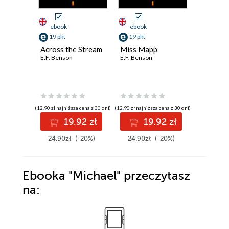
ebook
ebook
ebook
19 pkt
19 pkt
19 pkt
Across the Stream
Miss Mapp
Up and 
E.F. Benson
E.F. Benson
E.F. Bens
(12,90 zł najniższa cena z 30 dni)
(12,90 zł najniższa cena z 30 dni)
(12,90 zł najni
19.92 zł
19.92 zł
1
24.90zł
(-20%)
24.90zł
(-20%)
24.90z
Ebooka
"Michael"
przeczytasz
na: