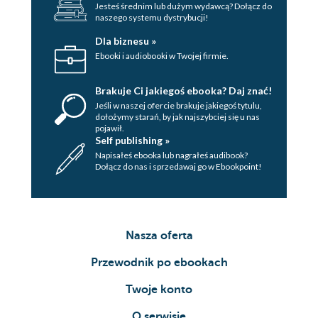
Jesteś średnim lub dużym wydawcą? Dołącz do
naszego systemu dystrybucji!
Dla biznesu »
Ebooki i audiobooki w Twojej firmie.
Brakuje Ci jakiegoś ebooka? Daj znać!
Jeśli w naszej ofercie brakuje jakiegoś tytulu,
dołożymy starań, by jak najszybciej się u nas
pojawił.
Self publishing »
Napisałeś ebooka lub nagrałeś audibook?
Dołącz do nas i sprzedawaj go w Ebookpoint!
Nasza oferta
Przewodnik po ebookach
Twoje konto
O serwisie