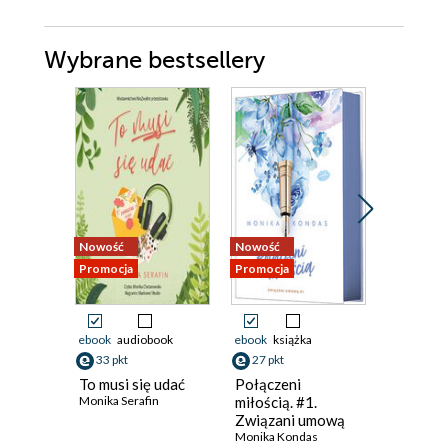
Wybrane bestsellery
Nowość
Nowość
Nowość
Promocja
Promocja
Promocja
ebook
audiobook
ebook
książka
ebook
33 pkt
27 pkt
38 pkt
To musi się udać
Połączeni
Dwie ksi
Monika Serafin
miłością. #1.
jedna mi
Związani umową
Ali Brady
Monika Kondas