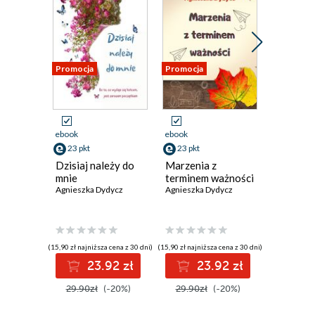
Promocja
Promocja
Promocja
ebook
ebook
ebook
23 pkt
23 pkt
11 pkt
Dzisiaj należy do
Marzenia z
Trail Pa
mnie
terminem ważności
Max Bran
Agnieszka Dydycz
Agnieszka Dydycz
(15,90 zł najniższa cena z 30 dni)
(15,90 zł najniższa cena z 30 dni)
(7,90 zł najniż
23.92 zł
23.92 zł
1
29.90zł
(-20%)
29.90zł
(-20%)
14.90z