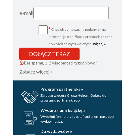
e-mail
*
Chcę otrzymywać na podany e-mail
informacje o zniżkach, promocjach oraz
nowościach wydawniczych.
więcej »
DOŁĄCZ TERAZ
Bez spamu, 1-2 wiadomości tygodniowo!
Zobacz więcej »
Program partnerski »
Zarabiaj więcej z Grupą Helion! Dołącz do
programu partnerskiego.
Wydaj z nami książkę »
Wypełnij formularz i zostań autorem naszego
wydawnictwa.
Da wydawców »