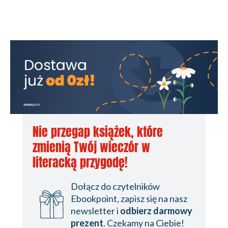
Nie przegap książek, które
zmienią Twój wieczór w
literacką przygodę!
Dołącz do czytelników
Ebookpoint, zapisz się na nasz
newsletter i
odbierz darmowy
prezent
. Czekamy na Ciebie!