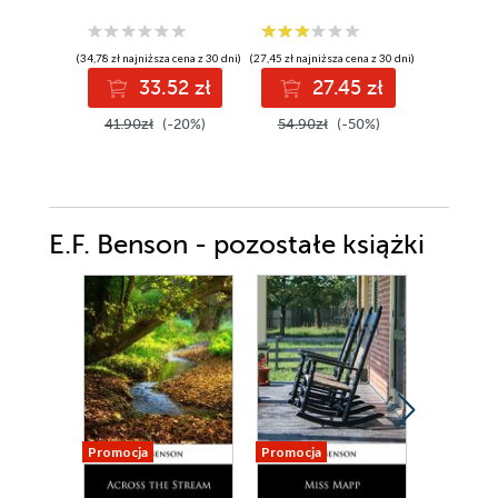
(34,78 zł najniższa cena z 30 dni)
(27,45 zł najniższa cena z 30 dni)
(38,49 zł najni
33.52 zł
27.45 zł
3
41.90zł
(-20%)
54.90zł
(-50%)
49.99z
E.F. Benson - pozostałe książki
Promocja
Promocja
Promocja