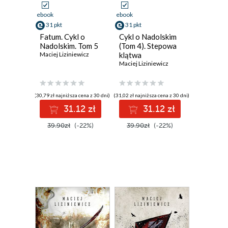
ebook
ebook
31 pkt
31 pkt
Fatum. Cykl o
Cykl o Nadolskim
Nadolskim. Tom 5
(Tom 4). Stepowa
Maciej Liziniewicz
klątwa
Maciej Liziniewicz
(30,79 zł najniższa cena z 30 dni)
(31,02 zł najniższa cena z 30 dni)
31.12 zł
31.12 zł
39.90zł
(-22%)
39.90zł
(-22%)