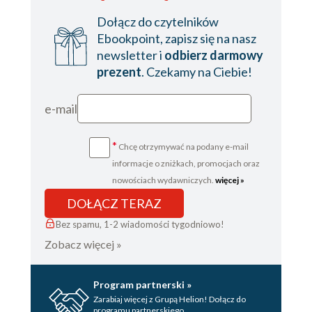
Dołącz do czytelników
Ebookpoint, zapisz się na nasz
newsletter i
odbierz darmowy
prezent
. Czekamy na Ciebie!
e-mail
*
Chcę otrzymywać na podany e-mail
informacje o zniżkach, promocjach oraz
nowościach wydawniczych.
więcej »
DOŁĄCZ TERAZ
Bez spamu, 1-2 wiadomości tygodniowo!
Zobacz więcej »
Program partnerski »
Zarabiaj więcej z Grupą Helion! Dołącz do
programu partnerskiego.