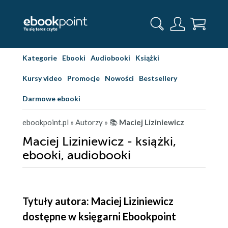
Kategorie
Ebooki
Audiobooki
Książki
Kursy video
Promocje
Nowości
Bestsellery
Darmowe ebooki
ebookpoint.pl
» Autorzy
» 📚
Maciej Liziniewicz
Maciej Liziniewicz - książki,
ebooki, audiobooki
Tytuły autora: Maciej Liziniewicz
dostępne w księgarni Ebookpoint