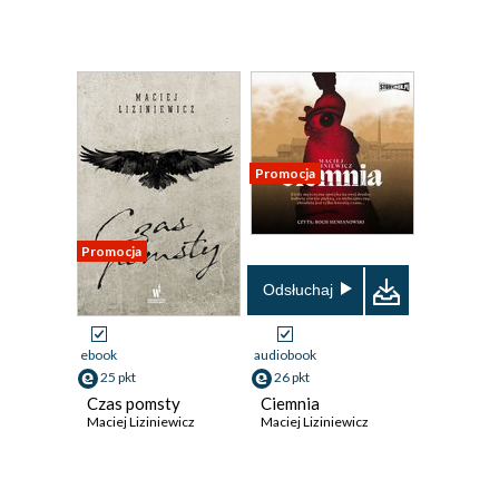
Promocja
Promocja
Odsłuchaj
ebook
audiobook
25 pkt
26 pkt
Czas pomsty
Ciemnia
Maciej Liziniewicz
Maciej Liziniewicz