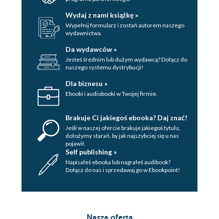
Wydaj z nami książkę »
Wypełnij formularz i zostań autorem naszego
wydawnictwa.
Da wydawców »
Jesteś średnim lub dużym wydawcą? Dołącz do
naszego systemu dystrybucji!
Dla biznesu »
Ebooki i audiobooki w Twojej firmie.
Brakuje Ci jakiegoś ebooka? Daj znać!
Jeśli w naszej ofercie brakuje jakiegoś tytulu,
dołożymy starań, by jak najszybciej się u nas
pojawił.
Self publishing »
Napisałeś ebooka lub nagrałeś audibook?
Dołącz do nas i sprzedawaj go w Ebookpoint!
Nasza oferta