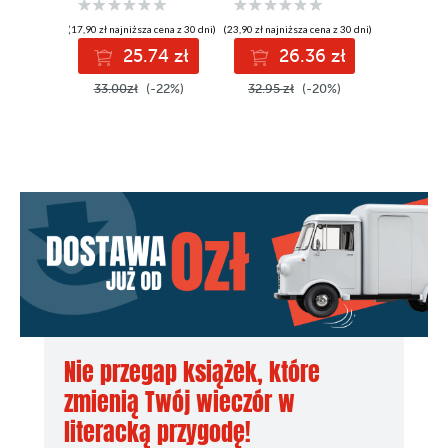
(17,90 zł najniższa cena z 30 dni)
(23,90 zł najniższa cena z 30 dni)
25.74 zł
26.36 zł
33.00zł
(-22%)
32.95 zł
(-20%)
Nie przegap książek, które
zmienią Twój wieczór w
literacką przygodę!