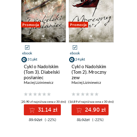
Promocja
Promocja
ebook
ebook
31 pkt
24 pkt
Cykl o Nadolskim
Cykl o Nadolskim
(Tom 3). Diabelski
(Tom 2). Mroczny
posłaniec
zew
Maciej Liziniewicz
Maciej Liziniewicz
(20,90 zł najniższa cena z 30 dni)
(16,89 zł najniższa cena z 30 dni)
31.14 zł
24.90 zł
39.92zł
(-22%)
31.92zł
(-22%)