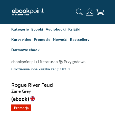
Kategorie
Ebooki
Audiobooki
Książki
Kursy video
Promocje
Nowości
Bestsellery
Darmowe ebooki
ebookpoint.pl
»
Literatura
»
📚 Przygodowa
Codziennie inna książka za 9,90zł
Rogue River Feud
Zane Grey
(ebook)
Promocja