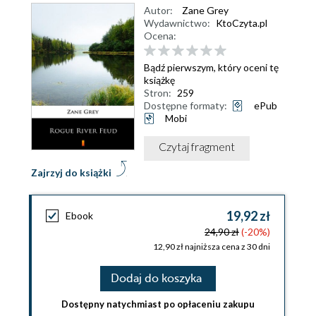
Autor:
Zane Grey
Wydawnictwo:
KtoCzyta.pl
Ocena:
Bądź pierwszym, który oceni tę
książkę
Stron:
259
Dostępne formaty:
ePub
Mobi
Czytaj fragment
Zajrzyj do książki
19,92 zł
Ebook
24,90 zł
(-20%)
12,90 zł najniższa cena z 30 dni
Dodaj do koszyka
Dostępny natychmiast po opłaceniu zakupu