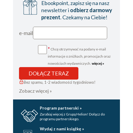
Ebookpoint, zapisz się na nasz
newsletter i
odbierz darmowy
prezent
. Czekamy na Ciebie!
e-mail
*
Chcę otrzymywać na podany e-mail
informacje o zniżkach, promocjach oraz
nowościach wydawniczych.
więcej »
DOŁĄCZ TERAZ
Bez spamu, 1-2 wiadomości tygodniowo!
Zobacz więcej »
Program partnerski »
Zarabiaj więcej z Grupą Helion! Dołącz do
programu partnerskiego.
Wydaj z nami książkę »