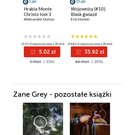
5 pkt
35 pkt
40 pkt
Hrabia Monte
Wojownicy (#10).
Wiedźmy
Christo tom 3
Blask gwiazd
Anya Ber
Aleksander Dumas
Erin Hunter
(3,57 zł najniższa cena z 30 dni)
(34,82 zł najniższa cena z 30 dni)
(34,64 zł najni
5.02 zł
35.92 zł
4
5.90zł
(-15%)
44.90zł
(-20%)
44.99z
Zane Grey - pozostałe książki