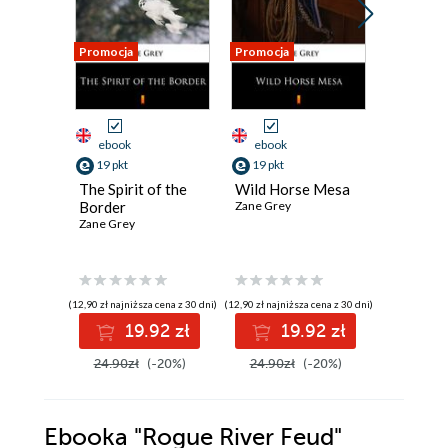
Promocja
Promocja
Promocja
ebook
ebook
ebook
19 pkt
19 pkt
19 pkt
The Spirit of the
Wild Horse Mesa
The Mav
Border
Zane Grey
Queen
Zane Grey
Zane Grey
(12,90 zł najniższa cena z 30 dni)
(12,90 zł najniższa cena z 30 dni)
(12,90 zł najni
19.92 zł
19.92 zł
1
24.90zł
(-20%)
24.90zł
(-20%)
24.90z
Ebooka
"Rogue River Feud"