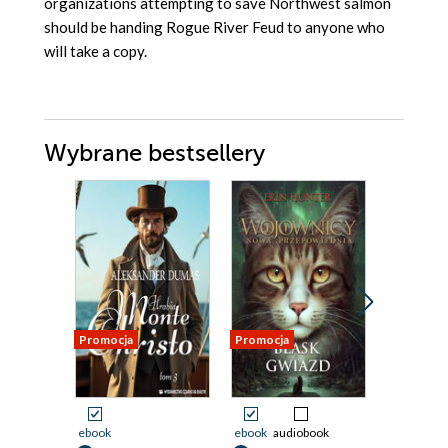
organizations attempting to save Northwest salmon
should be handing Rogue River Feud to anyone who
will take a copy.
Wybrane bestsellery
Promocja
Promocja
Nowość
Promocja
ebook
ebook
audiobook
ebook