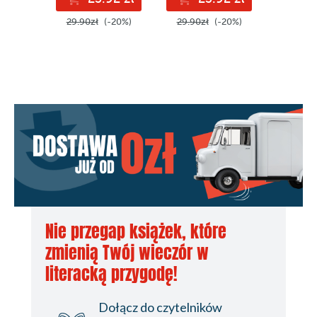
29.90zł
(-20%)
29.90zł
(-20%)
14.90z
Nie przegap książek, które
zmienią Twój wieczór w
literacką przygodę!
Dołącz do czytelników