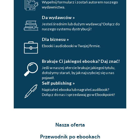
Wypełnij formularz i zostań autorem naszego
wydawnictwa.
Da wydawców »
Jesteś średnim lub dużym wydawcą? Dołącz do
naszego systemu dystrybucji!
Dla biznesu »
Ebooki i audiobooki w Twojej firmie.
Brakuje Ci jakiegoś ebooka? Daj znać!
Jeśli w naszej ofercie brakuje jakiegoś tytulu,
dołożymy starań, by jak najszybciej się u nas
pojawił.
Self publishing »
Napisałeś ebooka lub nagrałeś audibook?
Dołącz do nas i sprzedawaj go w Ebookpoint!
Nasza oferta
Przewodnik po ebookach