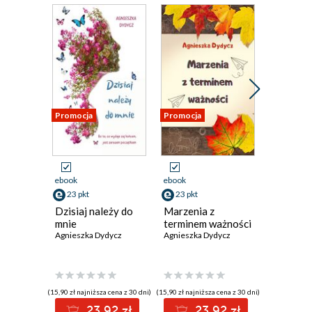
Promocja
Promocja
Promocja
ebook
ebook
ebook
23 pkt
23 pkt
11 pkt
Dzisiaj należy do
Marzenia z
Trail Pa
mnie
terminem ważności
Max Bran
Agnieszka Dydycz
Agnieszka Dydycz
(15,90 zł najniższa cena z 30 dni)
(15,90 zł najniższa cena z 30 dni)
(7,90 zł najniż
23.92 zł
23.92 zł
1