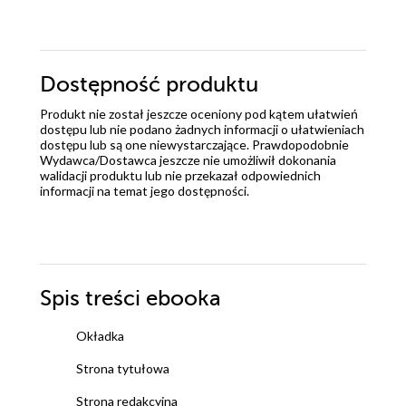
zdaniem zdecydowanie warto sprezentować mu
książkę pt.: ?Wszystko, czego ci nie mówią, gdy jesteś
nastolatkiem?. Dzięki niej wiele zrozumie, a
dorastanie stanie się łatwiejsze. Ze swojej strony
Dostępność produktu
polecam. Recenzja pojawiła się również na moim
Produkt nie został jeszcze oceniony pod kątem ułatwień
blogu - Mama, żona - KOBIETA
dostępu lub nie podano żadnych informacji o ułatwieniach
dostępu lub są one niewystarczające. Prawdopodobnie
Wydawca/Dostawca jeszcze nie umożliwił dokonania
walidacji produktu lub nie przekazał odpowiednich
informacji na temat jego dostępności.
Spis treści
ebooka
Okładka
Strona tytułowa
Strona redakcyjna