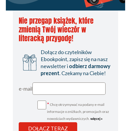
Nie przegap książek, które
zmienią Twój wieczór w
literacką przygodę!
Dołącz do czytelników
Ebookpoint, zapisz się na nasz
newsletter i
odbierz darmowy
prezent
. Czekamy na Ciebie!
e-mail
*
Chcę otrzymywać na podany e-mail
informacje o zniżkach, promocjach oraz
nowościach wydawniczych.
więcej »
DOŁĄCZ TERAZ