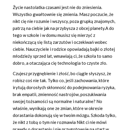
Życie nastolatka czasami jest nie do zniesienia.
Wszystko gwałtownie się zmienia. Masz poczucie, że
nikt cię nie rozumie i wszyscy, poza grupką znajomych,
patrzą na ciebie jak na przybysza z obcej planety.A do
tego w szkole i w domu musisz się mierzyć z
niekończącą się listą zarzutów i oczekiwań wobec
ciebie. Nauczyciele i rodzice opowiadają bajki o złotej
młodzieży sprzed lat, wmawiają ci, że szkoła to samo
dobro, a otaczająca cię technologia to czyste zło.
Czujesz przygnębienie i złość, bo ciągle słyszysz, że
robisz coś nie tak. Tylko co, jeśli zachowania, które
irytują dorosłych skłonność do podejmowania ryzyka,
brak empatii, zmienność nastrojów, poszukiwania
swojej tożsamości są normalne i naturalne? No
właśnie, wynikają one ze zmian, które w okresie
dorastania dokonują się w twoim mózgu. Szkoda tylko,
że nikt z tobą o tym nie rozmawia Nikt ci nie mówi
prawdy o dorastaniu i nie przygotowuje na start w