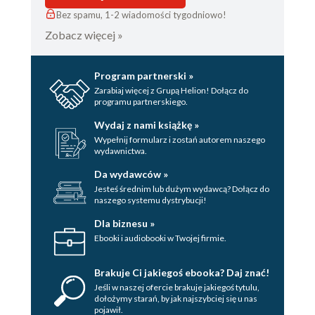
Bez spamu, 1-2 wiadomości tygodniowo!
Zobacz więcej »
Program partnerski »
Zarabiaj więcej z Grupą Helion! Dołącz do
programu partnerskiego.
Wydaj z nami książkę »
Wypełnij formularz i zostań autorem naszego
wydawnictwa.
Da wydawców »
Jesteś średnim lub dużym wydawcą? Dołącz do
naszego systemu dystrybucji!
Dla biznesu »
Ebooki i audiobooki w Twojej firmie.
Brakuje Ci jakiegoś ebooka? Daj znać!
Jeśli w naszej ofercie brakuje jakiegoś tytulu,
dołożymy starań, by jak najszybciej się u nas
pojawił.