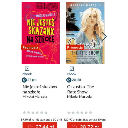
Promocja
Promocja
Promocja
ebook
ebook
ebook
aud
27 pkt
28 pkt
43 pkt
Nie jesteś skazanx
Oszustka. The
Sztuka 
na szkołę
Rate Show
przed g
Mikołaj Marcela
Mikołaj Marcela
jedzenie
Zbawien
Mikołaj M
monoton
kuchni i 
(19,90 zł najniższa cena z 30 dni)
(20,90 zł najniższa cena z 30 dni)
(21,60 zł najni
27.44 zł
28.72 zł
4