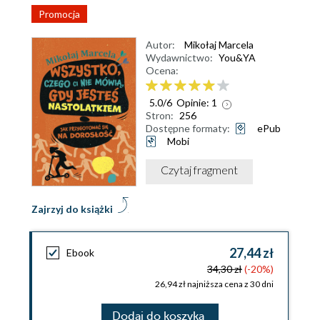
Promocja
Autor:
Mikołaj Marcela
Wydawnictwo:
You&YA
Ocena:
5.0
/
6
Opinie:
1
Stron:
256
Dostępne formaty:
ePub
Mobi
Czytaj fragment
Zajrzyj do książki
27,44 zł
Ebook
34,30 zł
(-20%)
26,94 zł najniższa cena z 30 dni
Dodaj do koszyka