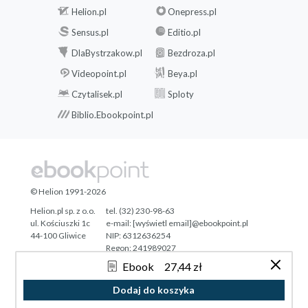
Helion.pl
Onepress.pl
Sensus.pl
Editio.pl
DlaBystrzakow.pl
Bezdroza.pl
Videopoint.pl
Beya.pl
Czytalisek.pl
Sploty
Biblio.Ebookpoint.pl
© Helion 1991-2026
Helion.pl sp. z o.o.
tel. (32) 230-98-63
ul. Kościuszki 1c
e-mail:
[wyświetl email]@ebookpoint.pl
44-100 Gliwice
NIP: 6312636254
Regon: 241989027
Ebook
27,44 zł
Designed with ♥ by
Tonik.pl
Dodaj do koszyka
Pełna wersja strony »