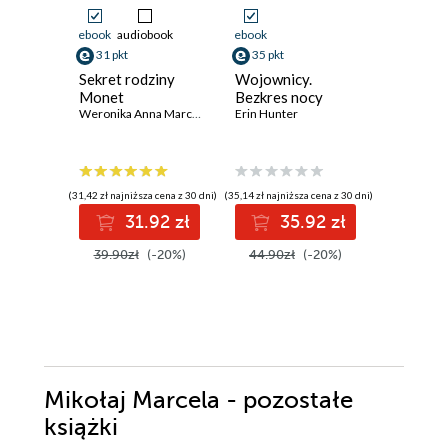
ebook
audiobook
ebook
ebook
aud
31 pkt
35 pkt
42 pkt
Sekret rodziny
Wojownicy.
Wschód 
Monet
Bezkres nocy
dniu doż
Weronika Anna Marczak
Erin Hunter
Igrzyska
Tom 5
Suzanne Co
(31,42 zł najniższa cena z 30 dni)
(35,14 zł najniższa cena z 30 dni)
31.92 zł
35.92 zł
4
39.90zł
(-20%)
44.90zł
(-20%)
Mikołaj Marcela - pozostałe
książki