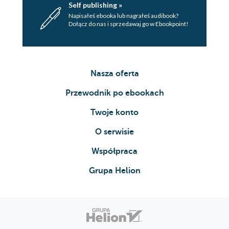
Self publishing »
Napisałeś ebooka lub nagrałeś audibook?
Dołącz do nas i sprzedawaj go w Ebookpoint!
Nasza oferta
Przewodnik po ebookach
Twoje konto
O serwisie
Współpraca
Grupa Helion