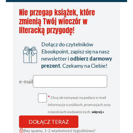
Nie przegap książek, które
zmienią Twój wieczór w
literacką przygodę!
Dołącz do czytelników
Ebookpoint, zapisz się na nasz
newsletter i
odbierz darmowy
prezent
. Czekamy na Ciebie!
e-mail
*
Chcę otrzymywać na podany e-mail
informacje o zniżkach, promocjach oraz
nowościach wydawniczych.
więcej »
DOŁĄCZ TERAZ
Bez spamu, 1-2 wiadomości tygodniowo!