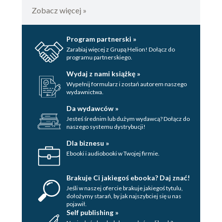
Zobacz więcej »
Program partnerski »
Zarabiaj więcej z Grupą Helion! Dołącz do
programu partnerskiego.
Wydaj z nami książkę »
Wypełnij formularz i zostań autorem naszego
wydawnictwa.
Da wydawców »
Jesteś średnim lub dużym wydawcą? Dołącz do
naszego systemu dystrybucji!
Dla biznesu »
Ebooki i audiobooki w Twojej firmie.
Brakuje Ci jakiegoś ebooka? Daj znać!
Jeśli w naszej ofercie brakuje jakiegoś tytulu,
dołożymy starań, by jak najszybciej się u nas
pojawił.
Self publishing »