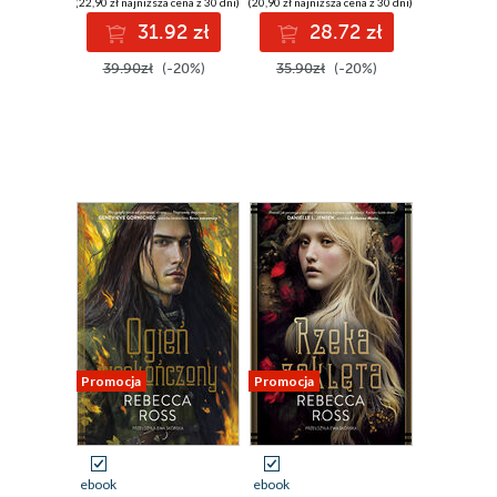
(22,90 zł najniższa cena z 30 dni)
(20,90 zł najniższa cena z 30 dni)
31.92 zł
28.72 zł
39.90zł
(-20%)
35.90zł
(-20%)
Promocja
Promocja
ebook
ebook