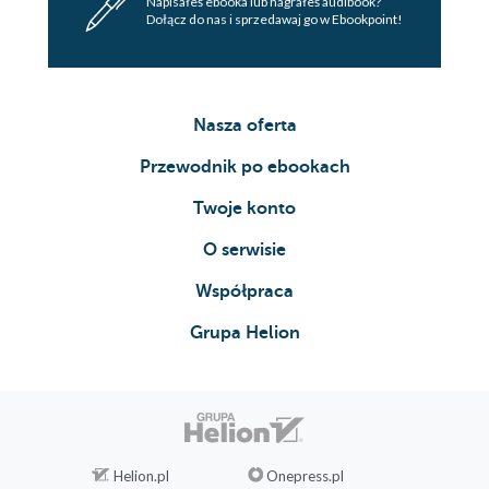
Napisałeś ebooka lub nagrałeś audibook?
Dołącz do nas i sprzedawaj go w Ebookpoint!
Nasza oferta
Przewodnik po ebookach
Twoje konto
O serwisie
Współpraca
Grupa Helion
Helion.pl
Onepress.pl