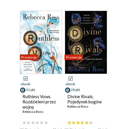
Promocja
Promocja
ebook
ebook
31 pkt
28 pkt
Ruthless Vows.
Divine Rivals.
Rozdzieleni przez
Pojedynek bogów
wojnę
Rebecca Ross
Rebecca Ross