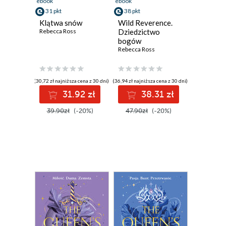
ebook
ebook
31 pkt
38 pkt
Klątwa snów
Wild Reverence.
Rebecca Ross
Dziedzictwo
bogów
Rebecca Ross
(30,72 zł najniższa cena z 30 dni)
(36,94 zł najniższa cena z 30 dni)
31.92 zł
38.31 zł
39.90zł
(-20%)
47.90zł
(-20%)