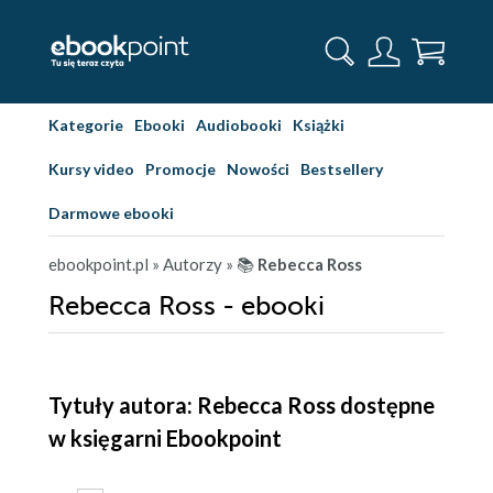
Kategorie
Ebooki
Audiobooki
Książki
Kursy video
Promocje
Nowości
Bestsellery
Darmowe ebooki
ebookpoint.pl
» Autorzy
» 📚
Rebecca Ross
Rebecca Ross - ebooki
Tytuły autora: Rebecca Ross dostępne
w księgarni Ebookpoint