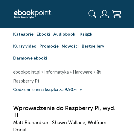
Kategorie
Ebooki
Audiobooki
Książki
Kursy video
Promocje
Nowości
Bestsellery
Darmowe ebooki
ebookpoint.pl
»
Informatyka
»
Hardware
»
📚
Raspberry Pi
Codziennie inna książka za 9,90zł
Wprowadzenie do Raspberry Pi, wyd.
III
Matt Richardson, Shawn Wallace, Wolfram
Donat