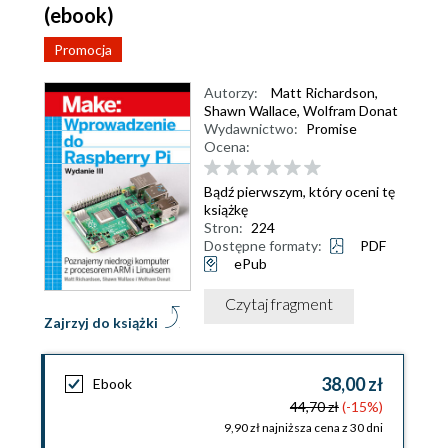
(ebook)
Promocja
Autorzy:
Matt Richardson
,
Shawn Wallace
,
Wolfram Donat
Wydawnictwo:
Promise
Ocena:
Bądź pierwszym, który oceni tę
książkę
Stron:
224
Dostępne formaty:
PDF
ePub
Czytaj fragment
Zajrzyj do książki
38,00 zł
Ebook
44,70 zł
(-15%)
9,90 zł najniższa cena z 30 dni