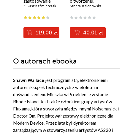
zastosowanie
o tworzeniu,
Build an
popularnej maliny
Łukasz Kaźmierczak
strachu i
Sandra Jasionowska-Kuryło
cutting-
Danny Stap
sprawczości
robots w
Raspberr
Python -
(78,48 zł najni
Edition
119.00 zł
40.01 zł
13
149.00z
O autorach
ebooka
Shawn Wallace
jest programistą, elektronikiem i
autorem książek technicznych z wieloletnim
doświadczeniem. Mieszka w Providence w stanie
Rhode Island. Jest także członkiem grupy artystów
Fluxama, która stworzyła między innymi Noisemusick i
Doctor Om. Projektował zestawy elektroniczne dla
Modern Device. Przez lata był dyrektorem
zarządzającym w stowarzyszeniu artystów AS220 i