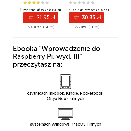
(19,95 zł najniższa cena z 30 dni)
(17,85 zł najniższa cena z 30 dni)
(12,45 zł najni
21.95 zł
30.35 zł
1
39.90zł
(-45%)
35.70zł
(-15%)
24.90z
Ebooka
"Wprowadzenie do
Raspberry Pi, wyd. III"
przeczytasz na:
czytnikach Inkbook, Kindle, Pocketbook,
Onyx Boox i innych
systemach Windows, MacOS i innych