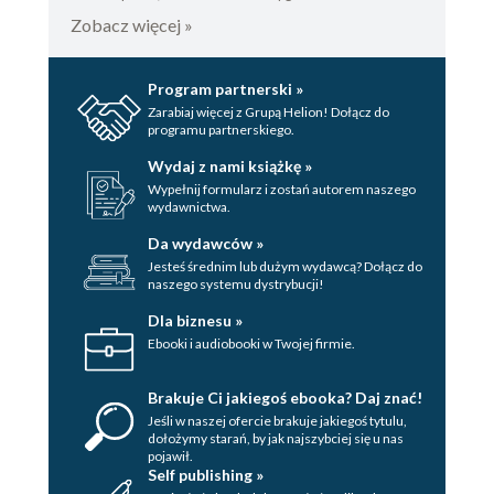
Zobacz więcej »
diody
Przewodnik prototypowania
dla początkujących
Program partnerski »
Wejście cyfrowe:
Zarabiaj więcej z Grupą Helion! Dołącz do
odczytywanie stanu
programu partnerskiego.
przycisku
Wydaj z nami książkę »
Projekt: lampa włączana według
Wypełnij formularz i zostań autorem naszego
wydawnictwa.
harmonogramu cron
Pisanie skryptów poleceń
Da wydawców »
Podłączanie lampy
Jesteś średnim lub dużym wydawcą? Dołącz do
naszego systemu dystrybucji!
Harmonogram poleceń w
programie cron
Dla biznesu »
Więcej na temat programu
Ebooki i audiobooki w Twojej firmie.
cron
Dodatkowe informacje
Brakuje Ci jakiegoś ebooka? Daj znać!
Jeśli w naszej ofercie brakuje jakiegoś tytulu,
7 Programowanie wejść i wyjść w języku Python
dołożymy starań, by jak najszybciej się u nas
pojawił.
Instalowanie
Self publishing »
Testowanie GPIO w Pythonie