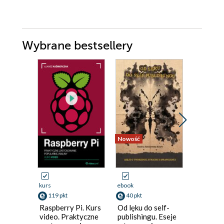
Wybrane bestsellery
Nowość
Promocja
kurs
ebook
ebook
119 pkt
40 pkt
134 pkt
Raspberry Pi. Kurs
Od lęku do self-
Learn R
video. Praktyczne
publishingu. Eseje
Program