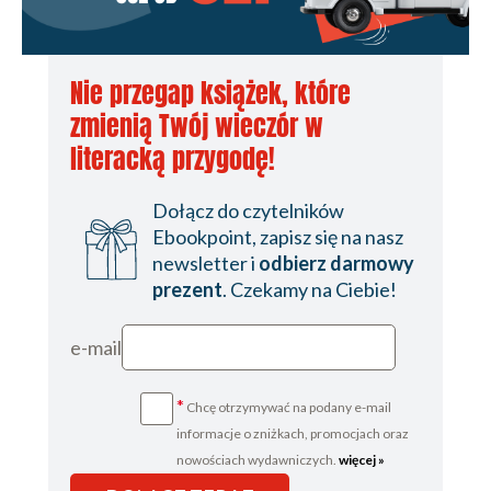
D
DYSTANS DO SIEBIE - jak nie przejmować się
Nie przegap książek, które
wpadkami
zmienią Twój wieczór w
DYKCJA - jak Cię słyszą, tak Cię piszą
literacką przygodę!
DATA STORYTELLING - jak mówić o liczbach i
Dołącz do czytelników
danych w interesujący sposób
Ebookpoint, zapisz się na nasz
E
newsletter i
odbierz darmowy
EMOCJE - jak trafiać do sec publiczności
prezent
. Czekamy na Ciebie!
EFEKT WOW - jak zachwycić swoją publiczność
e-mail
ELASTYCZNOŚĆ - supermoc mówcy
F
*
Chcę otrzymywać na podany e-mail
FORMUŁA 5K - "must have" na początek
informacje o zniżkach, promocjach oraz
nowościach wydawniczych.
więcej »
przygotowań