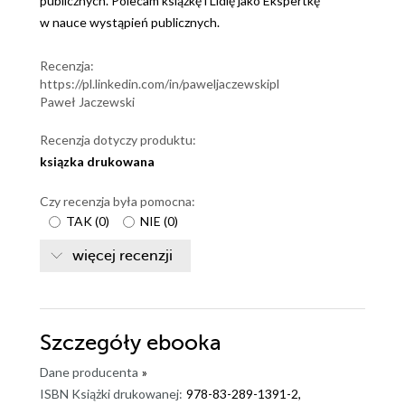
publicznych. Polecam książkę i Lidię jako Ekspertkę
w nauce wystąpień publicznych.
Recenzja:
https://pl.linkedin.com/in/paweljaczewskipl
Paweł Jaczewski
Recenzja dotyczy produktu:
ksiązka drukowana
Czy recenzja była pomocna:
TAK
(
0
)
NIE
(
0
)
więcej recenzji
Szczegóły
ebooka
Dane producenta
»
ISBN Książki drukowanej:
978-83-289-1391-2,