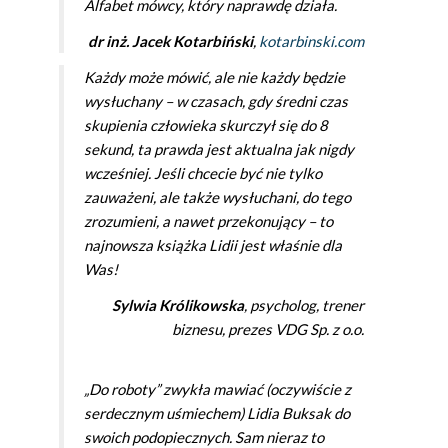
Alfabet mówcy, który naprawdę działa.
dr inż. Jacek Kotarbiński
,
kotarbinski.com
Każdy może mówić, ale nie każdy będzie
wysłuchany – w czasach, gdy średni czas
skupienia człowieka skurczył się do 8
sekund, ta prawda jest aktualna jak nigdy
wcześniej. Jeśli chcecie być nie tylko
zauważeni, ale także wysłuchani, do tego
zrozumieni, a nawet przekonujący – to
najnowsza książka Lidii jest właśnie dla
Was!
Sylwia Królikowska
, psycholog, trener
biznesu, prezes VDG Sp. z o.o.
„Do roboty” zwykła mawiać (oczywiście z
serdecznym uśmiechem) Lidia Buksak do
swoich podopiecznych. Sam nieraz to