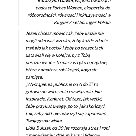
Katarzyna Gaweł
, współprowadząca
podcast Forbes Women, ekspertka ds.
różnorodności, równości i inkluzywności w
Ringier Axel Springer Polska
Jeżeli chcesz mówić tak, żeby ludzie nie
mogli oderwać wzroku, żeby każde zdanie
trafiało jak pocisk i żeby po prezentacji
ustawiali się w kolejce, by z Tobą
porozmawiać – to masz w ręku narzędzie,
które z amatora robi kogoś, kogo się
pamięta.
„Wystąpienia publiczne od A do Z” to
gotowe do wdrożenia rozwiązania. Nie
inspiracje. Konkret. Od tego, jak wejść,
żeby przykuć uwagę, po to, jak skończyć
tak, żeby nikt nie odważył się zapomnieć
Twojego nazwiska.
Lidia Buksak od 30 lat rozbraja stres i robi
z menedżerów, dziennikarzy i liderów