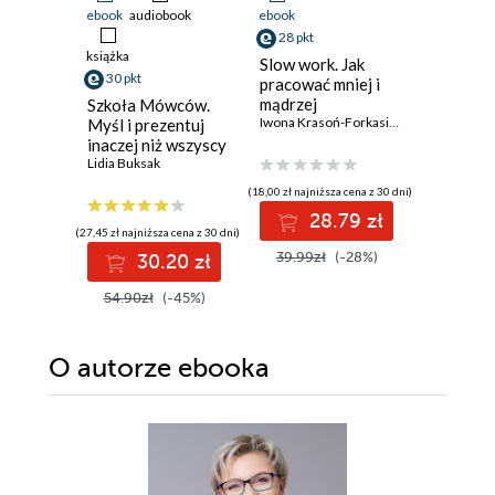
ebook
audiobook
ebook
ebook
aud
28 pkt
książka
książka
Slow work. Jak
30 pkt
23 pkt
pracować mniej i
mądrzej
Szkoła Mówców.
Jak robić
Iwona Krasoń-Forkasiewicz
Myśl i prezentuj
których 
inaczej niż wszyscy
robić.
Lidia Buksak
Samodys
Peter Holl
która da
(18,00 zł najniższa cena z 30 dni)
28.79 zł
(27,45 zł najniższa cena z 30 dni)
(19,95 zł najni
39.99zł
(-28%)
30.20 zł
2
54.90zł
(-45%)
39.90z
O autorze
ebooka