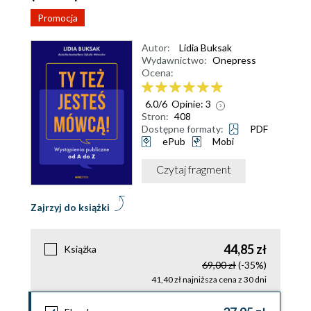
Promocja
Autor:
Lidia Buksak
Wydawnictwo:
Onepress
Ocena:
6.0
/
6
Opinie:
3
Stron:
408
Dostępne formaty:
PDF
ePub
Mobi
Czytaj fragment
Zajrzyj do książki
44,85 zł
Książka
69,00 zł
(-35%)
41,40 zł najniższa cena z 30 dni