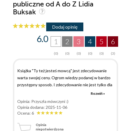
publiczne od A do Z Lidia
Buksak
Dodaj opinię
6.0
1
2
3
4
5
6
(0)
(0)
(0)
(0)
(0)
(3)
Książka "Ty też jesteś mowcą" jest zdecydowanie
warta swojej ceny. Ogrom wiedzy podanej w bardzo
przystępny sposob. I zdecydowanie nie jest tylko dla
osob, ktore chcą występować publicznie. Uważam, że
Rozwiń »
naprawdę każdy z niej skorzysta! Ona jest po prostu
Opinia: Przyszła mówczyni :)
genialna! Podzielona na bardzo czytelnie sekcje,
Opinia dodana: 2025-11-06
dodane są QR kody z naprawdę dobrymi przykładami.
Ocena: 6
Oprocz teorii jest też motywacja do działania, jasne
Opinia
wskazowki jak zacząć ćwiczyć. Zdecydowanie nie jest
niepotwierdzona