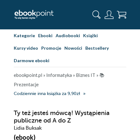
Kategorie
Ebooki
Audiobooki
Książki
Kursy video
Promocje
Nowości
Bestsellery
Darmowe ebooki
ebookpoint.pl
»
Informatyka
»
Biznes IT
»
📚
Prezentacje
Codziennie inna książka za 9,90zł
Ty też jesteś mówcą! Wystąpienia
publiczne od A do Z
Lidia Buksak
(ebook)