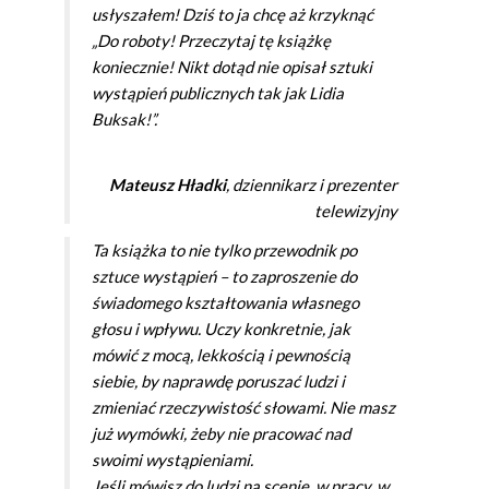
usłyszałem! Dziś to ja chcę aż krzyknąć
„Do roboty! Przeczytaj tę książkę
koniecznie! Nikt dotąd nie opisał sztuki
wystąpień publicznych tak jak Lidia
Buksak!”.
Mateusz Hładki
, dziennikarz i prezenter
telewizyjny
Ta książka to nie tylko przewodnik po
sztuce wystąpień – to zaproszenie do
świadomego kształtowania własnego
głosu i wpływu. Uczy konkretnie, jak
mówić z mocą, lekkością i pewnością
siebie, by naprawdę poruszać ludzi i
zmieniać rzeczywistość słowami. Nie masz
już wymówki, żeby nie pracować nad
swoimi wystąpieniami.
Jeśli mówisz do ludzi na scenie, w pracy, w