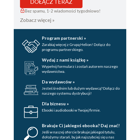
DOŁĄCZ TERAZ
G
Bez spamu, 1-2 wiadomości tygodniowo!
GŁOS - jak go ćwiczyć, żeby zaczarować odbiorców
Zobacz więcej »
H
GŁOS - co zrobić, żeby być zabawnym, a nie
Program partnerski »
śmiesznym
Zarabiaj więcej z Grupą Helion! Dołącz do
programu partnerskiego.
I
Wydaj z nami książkę »
I CO Z TEGO? - pytanie, które zadają sobie
Wypełnij formularz i zostań autorem naszego
wydawnictwa.
wszyscy odbiorcy
Da wydawców »
J
Jesteś średnim lub dużym wydawcą? Dołącz do
naszego systemu dystrybucji!
JĘZYKOWA MOC SPRAWCZA - jak (dzięki
Dla biznesu »
słowom) zwiększyć skuteczność wystąpienia
Ebooki i audiobooki w Twojej firmie.
K
KONTAKT WZROKOWY - jak sprawić, że odbiorcy
Brakuje Ci jakiegoś ebooka? Daj znać!
Jeśli w naszej ofercie brakuje jakiegoś tytulu,
poczują się ważni
dołożymy starań, by jak najszybciej się u nas