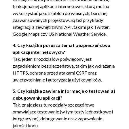
Plan zapewnienia jakości 58
funkcjonalnej aplikacji internetowej, którą można
wykorzystać jako szablon do własnych, bardziej
QA: czy warto? 59
zaawansowanych projektów. Są też przykłady
Logika kontra prezentacja 60
integracji z zewnętrznymi API, takimi jak Twitter,
Google Maps czy US National Weather Service.
Rodzaje testów 60
Przegląd technik zapewniania jakości 61
4. Czy książka porusza temat bezpieczeństwa
aplikacji internetowych?
Instalowanie i konfigurowanie platformy Jest 61
Tak, jeden z rozdziałów poświęcony jest
Testy jednostkowe 62
zagadnieniom bezpieczeństwa, takim jak wdrażanie
HTTPS, ochrona przed atakami CSRF oraz
Tworzenie atrap 62
uwierzytelnianie i autoryzacja użytkowników.
Refaktoryzacja aplikacji pod kątem
testowalności 63
5. Czy książka zawiera informacje o testowaniu i
Pisanie pierwszego testu 63
debugowaniu aplikacji?
Utrzymanie testów 65
Tak, znajdziesz tu rozdziały szczegółowo
Pokrycie testami 66
omawiające testowanie (w tym testy jednostkowe i
Testy integracyjne 67
integracyjne), debugowanie oraz zapewnianie
jakości kodu.
Lintowanie 69