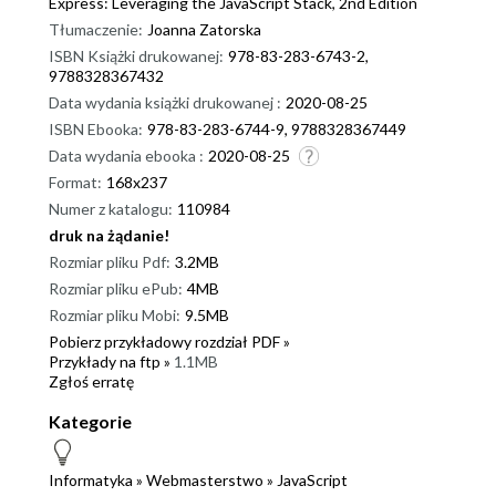
Express: Leveraging the JavaScript Stack, 2nd Edition
Tłumaczenie:
Joanna Zatorska
ISBN Książki drukowanej:
978-83-283-6743-2,
9788328367432
Data wydania książki drukowanej :
2020-08-25
ISBN Ebooka:
978-83-283-6744-9, 9788328367449
Data wydania ebooka :
2020-08-25
Format:
168x237
Numer z katalogu:
110984
druk na żądanie!
dnż
Rozmiar pliku Pdf:
3.2MB
Rozmiar pliku ePub:
4MB
Rozmiar pliku Mobi:
9.5MB
Pobierz przykładowy rozdział PDF »
Przykłady na ftp »
1.1MB
Zgłoś erratę
Kategorie
Informatyka
»
Webmasterstwo
»
JavaScript