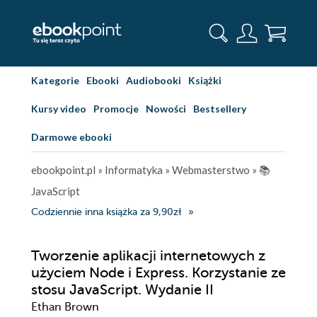
Kategorie
Ebooki
Audiobooki
Książki
Kursy video
Promocje
Nowości
Bestsellery
Darmowe ebooki
ebookpoint.pl
»
Informatyka
»
Webmasterstwo
»
📚
JavaScript
Codziennie inna książka za 9,90zł
Tworzenie aplikacji internetowych z
użyciem Node i Express. Korzystanie ze
stosu JavaScript. Wydanie II
Ethan Brown