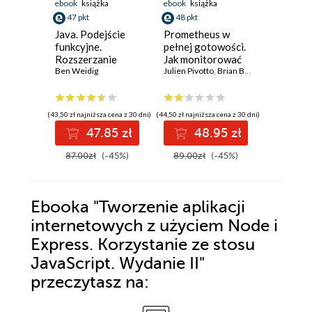
ebook
książka
ebook
książka
ebook
ksi
47 pkt
48 pkt
37 pkt
Java. Podejście
Prometheus w
Flutter i
funkcyjne.
pełnej gotowości.
Receptur
Rozszerzanie
Jak monitorować
Tworzen
obiektowego kodu
Ben Weidig
pracę
Julien Pivotto
,
Brian Brazil
chmuro
Richard R
Javy o zasady
infrastruktury i
aplikacji
programowania
wydajność
funkcyjnego
działania aplikacji.
(43,50 zł najniższa cena z 30 dni)
(44,50 zł najniższa cena z 30 dni)
(34,50 zł najni
Wydanie II
47.85 zł
48.95 zł
3
87.00zł
(-45%)
89.00zł
(-45%)
69.00z
Ebooka
"Tworzenie aplikacji
internetowych z użyciem Node i
Express. Korzystanie ze stosu
JavaScript. Wydanie II"
przeczytasz na: