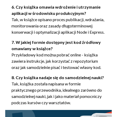
6. Czy książka omawia wdrożenie i utrzymanie
Ciągła integracja 72
aplikacji w środowisku produkcyjnym?
Podsumowanie 73
Tak, w książce opisano proces publikacji, wdrażania,
monitorowania oraz zasady długoterminowej
6. Obiekty żądania i odpowiedzi 75
konserwacji i optymalizacji aplikacji Node i Express.
Elementy URL 75
7. W jakiej formie dostępny jest kod źródłowy
Metody żądania HTTP 76
omawiany w książce?
Nagłówki żądań 77
Przykładowy kod można pobrać online - książka
zawiera instrukcje, jak korzystać z repozytorium
Nagłówki odpowiedzi 77
oraz jak samodzielnie pisać i testować własny kod.
Internet Media Type 78
8. Czy książka nadaje się do samodzielnej nauki?
Ciało żądania 78
Tak, książka została napisana w formie
praktycznego przewodnika, idealnego zarówno do
Obiekt żądania 78
samodzielnej nauki, jak i jako materiał pomocniczy
Obiekt odpowiedzi 80
podczas kursów czy warsztatów.
Znajdowanie dodatkowych informacji 82