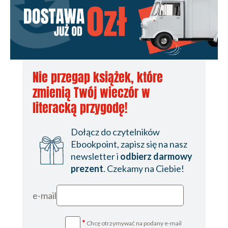
Najważniejsze funkcje 82
Renderowanie treści 83
Przetwarzanie formularzy 84
Udostępnianie API 85
Podsumowanie 86
Nie przegap książek, które
7. Tworzenie szablonów za pomocą silnika Handlebars
87
zmienią Twój wieczór w
Nie ma absolutnych zasad z wyjątkiem tej jednej 88
literacką przygodę!
Wybór silnika szablonów 89
Dołącz do czytelników
Pug, czyli inne podejście 89
Ebookpoint, zapisz się na nasz
Podstawy silnika Handlebars 91
newsletter i
odbierz darmowy
prezent
. Czekamy na Ciebie!
Komentarze 91
Bloki 92
Szablony po stronie serwera 93
e-mail
Widoki i układy 94
Stosowanie (lub niestosowanie)
*
Chcę otrzymywać na podany e-mail