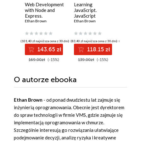
Web Development
Learning
Learnin
with Node and
JavaScript.
JavaScri
Express.
JavaScript
Structur
Leveraging the
Ethan Brown
Essentials for
Ethan Brown
Algorith
Loiane Gr
JavaScript Stack.
Modern
Enhance
2nd Edition
Application
problem
Development. 3rd
skills in
(101,40 zł najniższa cena z 30 dni)
(83,40 zł najniższa cena z 30 dni)
(139,00 zł najni
Edition
and Type
143.65 zł
118.15 zł
12
Fourth E
169.00zł
(-15%)
139.00zł
(-15%)
139.00z
O autorze
ebooka
Ethan Brown
- od ponad dwudziestu lat zajmuje się
inżynierią oprogramowania. Obecnie jest dyrektorem
do spraw technologii w firmie VMS, gdzie zajmuje się
implementacją oprogramowania w chmurze.
Szczególnie interesują go rozwiązania ułatwiające
podejmowanie decyzji, analizę ryzyka i kreatywne