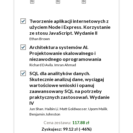
Tworzenie aplikacji internetowych z
użyciem Node i Express. Korzystanie
ze stosu JavaScript. Wydanie II
Ethan Brown
Architektura systemów AI.
Projektowanie skalowalnego i
niezawodnego oprogramowania
Richard D Avila
,
Imran Ahmad
SQL dla analityków danych.
Skutecznie analizuj dane, wyciągaj
wartościowe wnioski i opanuj
zaawansowany SQL na potrzeby
praktycznych zastosowań. Wydanie
IV
Jun Shan
,
Haibin Li
,
Matt Goldwasser
,
Upom Malik
,
Benjamin Johnston
Cena zestawu:
117.88 zł
Zyskujesz: 99.12 zł (-46%)