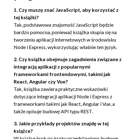
Dynamiczne treści w widokach 44
1. Czy muszę znać JavaScript, aby korzystać z
Podsumowanie 45
tej książki?
4. Porządki 47
Tak, podstawowa znajomość JavaScript będzie
Struktura plików i katalogów 47
bardzo pomocna, ponieważ książka skupia się na
tworzeniu aplikacji internetowych w środowisku
Najlepsze praktyki 48
Node i Express, wykorzystując właśnie ten język.
Kontrola wersji 48
2. Czy książka obejmuje zagadnienia związane z
Jak używać systemu Git wraz z tą książką? 49
integracją aplikacji z popularnymi
Samodzielne pisanie kodu 49
frameworkami frontendowymi, takimi jak
Korzystanie z przykładowego kodu 50
React, Angular czy Vue?
Tak, książka zawiera praktyczne wskazówki
Pakiety npm 51
dotyczące integracji aplikacji Node i Express z
Metadane projektu 52
frameworkami takimi jak React, Angular i Vue, a
także opisuje budowę API typu REST.
Moduły Node 53
Podsumowanie 54
3. Jakie przykłady projektów znajdę w tej
książce?
5. Zapewnienie jakości 57
W książce krok po kroku przedstawiono budowę