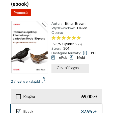
(ebook)
Promocja
Autor:
Ethan Brown
Wydawnictwo:
Helion
Ocena:
5.8
/
6
Opinie:
5
Stron:
304
Dostępne formaty:
PDF
ePub
Mobi
Czytaj fragment
Zajrzyj do książki
69,00 zł
Książka
37,95 zł
Ebook