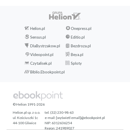
flash 119
Przeznaczenie sesji 121
Podsumowanie 121
Helion.pl
Onepress.pl
10. Oprogramowanie pośredniczące 123
Sensus.pl
Editio.pl
Zasady dotyczące oprogramowania
DlaBystrzakow.pl
Bezdroza.pl
pośredniczącego 124
Videopoint.pl
Beya.pl
Przykłady oprogramowania pośredniczącego 124
Czytalisek.pl
Sploty
Biblio.Ebookpoint.pl
Często wykorzystywane oprogramowanie
pośredniczące 127
Oprogramowanie pośredniczące od zewnętrznych
producentów 129
© Helion 1991-2026
Helion.pl sp. z o.o.
tel. (32) 230-98-63
Podsumowanie 129
ul. Kościuszki 1c
e-mail:
[wyświetl email]@ebookpoint.pl
44-100 Gliwice
NIP: 6312636254
11. Wysyłanie wiadomości e-mail 131
Regon: 241989027