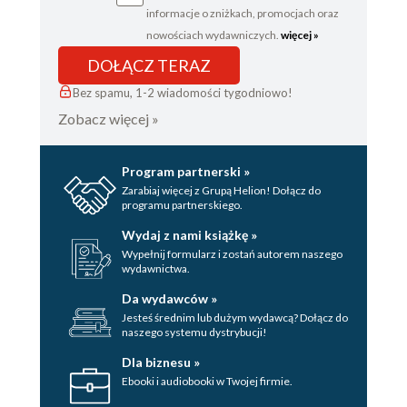
układów w aplikacjach Expressa 95
informacje o zniżkach, promocjach oraz
Sekcje 96
nowościach wydawniczych.
więcej »
Części 97
DOŁĄCZ TERAZ
Doskonalenie szablonów 99
Bez spamu, 1-2 wiadomości tygodniowo!
Podsumowanie 100
Zobacz więcej »
8. Przetwarzanie formularzy 101
Wysyłanie danych klienta na serwer 101
Program partnerski »
Formularze HTML 101
Zarabiaj więcej z Grupą Helion! Dołącz do
programu partnerskiego.
Kodowanie 102
Wydaj z nami książkę »
Inne sposoby obsługi formularzy 102
Wypełnij formularz i zostań autorem naszego
wydawnictwa.
Przetwarzanie formularzy w platformie Express 104
Da wydawców »
Wysyłanie danych formularza za pomocą funkcji
Jesteś średnim lub dużym wydawcą? Dołącz do
naszego systemu dystrybucji!
fetch 106
Dla biznesu »
Przesyłanie plików 108
Ebooki i audiobooki w Twojej firmie.