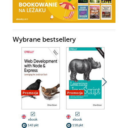
Wybrane bestsellery
Promocja
Promocja
Nowość
Promocja
ebook
ebook
ebook
143 pkt
118 pkt
125 pkt