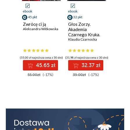
ebook
ebook
ebook
45 pkt
32 pkt
37 pkt
Zwrócę ci ją
Głos Zorzy.
Mistake
Aleksandra Witkowska
Akademia
Kathreen 
Czarnego Kruka.
Tom 2
Klaudia Czarnocka
(55,00 zł najniższa cena z 30 dni)
(31,98 zł najniższa cena z 30 dni)
(36,90 zł najni
45.65 zł
32.37 zł
3
55.00zł
(-17%)
39.00zł
(-17%)
45.00z