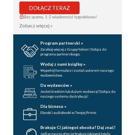
DOŁĄCZ TERAZ
Bez spamu, 1-2 wiadomości tygodniowo!
Zobacz więcej »
Program partnerski »
Zarabiaj więcej z Grupą Helion! Dołącz do
programu partnerskiego.
Wydaj z nami książkę »
Wypełnij formularz i zostań autorem naszego
wydawnictwa.
Da wydawców »
Jesteś średnim lub dużym wydawcą? Dołącz do
naszego systemu dystrybucji!
Dla biznesu »
Ebooki i audiobooki w Twojej firmie.
Brakuje Ci jakiegoś ebooka? Daj znać!
Jeśli w naszej ofercie brakuje jakiegoś tytulu,