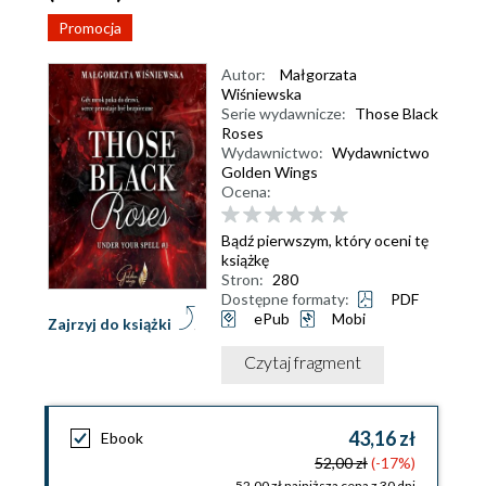
Promocja
Autor:
Małgorzata
Wiśniewska
Serie wydawnicze:
Those Black
Roses
Wydawnictwo:
Wydawnictwo
Golden Wings
Ocena:
Bądź pierwszym, który oceni tę
książkę
Stron:
280
Dostępne formaty:
PDF
ePub
Mobi
Zajrzyj do książki
Czytaj fragment
43,16 zł
Ebook
52,00 zł
(-17%)
52,00 zł najniższa cena z 30 dni