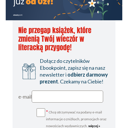
Nie przegap książek, które
zmienią Twój wieczór w
literacką przygodę!
Dołącz do czytelników
Ebookpoint, zapisz się na nasz
newsletter i
odbierz darmowy
prezent
. Czekamy na Ciebie!
e-mail
*
Chcę otrzymywać na podany e-mail
informacje o zniżkach, promocjach oraz
nowościach wydawniczych.
więcej »