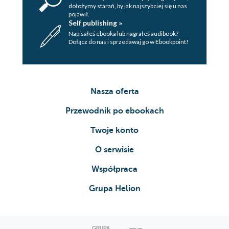
dołożymy starań, by jak najszybciej się u nas
pojawił.
Self publishing »
Napisałeś ebooka lub nagrałeś audibook?
Dołącz do nas i sprzedawaj go w Ebookpoint!
Nasza oferta
Przewodnik po ebookach
Twoje konto
O serwisie
Współpraca
Grupa Helion