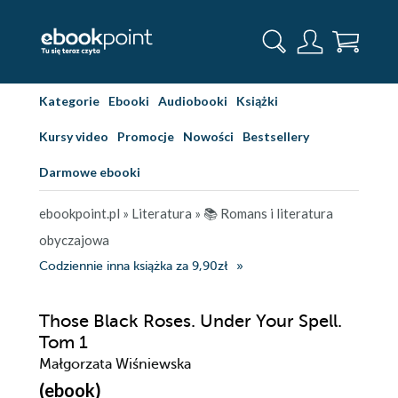
Kategorie
Ebooki
Audiobooki
Książki
Kursy video
Promocje
Nowości
Bestsellery
Darmowe ebooki
ebookpoint.pl
»
Literatura
»
📚 Romans i literatura
obyczajowa
Codziennie inna książka za 9,90zł
Those Black Roses. Under Your Spell.
Tom 1
Małgorzata Wiśniewska
(ebook)