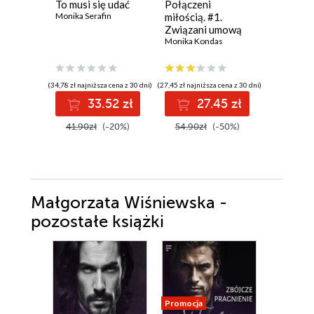
To musi się udać
Połączeni
Dwie ksi
Monika Serafin
miłością. #1.
jedna mi
Związani umową
Ali Brady
Monika Kondas
(34,78 zł najniższa cena z 30 dni)
(27,45 zł najniższa cena z 30 dni)
(38,49 zł najni
33.52 zł
27.45 zł
3
41.90zł
(-20%)
54.90zł
(-50%)
49.99z
Małgorzata Wiśniewska -
pozostałe książki
Promocja
Promocja