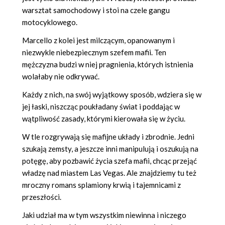
warsztat samochodowy i stoi na czele gangu
motocyklowego.
Marcello z kolei jest milczącym, opanowanym i
niezwykle niebezpiecznym szefem mafii. Ten
mężczyzna budzi w niej pragnienia, których istnienia
wolałaby nie odkrywać.
Każdy z nich, na swój wyjątkowy sposób, wdziera się w
jej łaski, niszcząc poukładany świat i poddając w
wątpliwość zasady, którymi kierowała się w życiu.
W tle rozgrywają się mafijne układy i zbrodnie. Jedni
szukają zemsty, a jeszcze inni manipulują i oszukują na
potęgę, aby pozbawić życia szefa mafii, chcąc przejąć
władzę nad miastem Las Vegas. Ale znajdziemy tu też
mroczny romans splamiony krwią i tajemnicami z
przeszłości.
Jaki udział ma w tym wszystkim niewinna i niczego