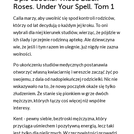
Roses. Under Your Spell. Tom 1
Calla marzy, aby uwolnić się spod kontroli rodziców,
którzy od lat decydują o każdym jej kroku. To oni
wybrali dla niej kierunek studiów, wierząc, że pójdzie w
ich ślady i przejmie rodzinną aptekę. Ale dziewczyna
wie, że jeśli i tym razem im ulegnie, już nigdy nie zazna
wolności.
Po ukończeniu studiów medycznych postanawia
otworzyć własną kwiaciarnię i wreszcie zacząć żyć po
swojemu, z dala od nadopiekuńczej rodzicielki. Nic nie
wskazywało na to, że nowy początek okaże się tylko
złudzeniem. Że stanie się pionkiem w grze dwóch
mężczyzn, których łączy coś więcej niż wspólne
interesy.
Kent - pewny siebie, beztroski mężczyzna, który
przyciąga uśmiechem i pozytywną energią, lecz taki
jest tylko dla nielicznych. W rzeczywistości prowadzi