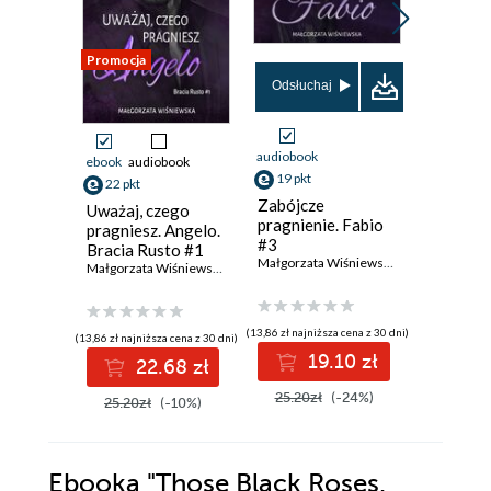
Promocja
Odsłuchaj
Odsłuch
audiobook
audiobook
ebook
audiobook
19 pkt
19 pkt
22 pkt
Zabójcze
W sieci 
Uważaj, czego
pragnienie. Fabio
Sergio #
pragniesz. Angelo.
#3
Rusto #
Bracia Rusto #1
Małgorzata Wiśniewska
Małgorzata Wiśniewska
(13,86 zł najniższa cena z 30 dni)
(13,86 zł najni
(13,86 zł najniższa cena z 30 dni)
19.10 zł
1
22.68 zł
25.20zł
(-24%)
25.20z
25.20zł
(-10%)
Ebooka
"Those Black Roses.