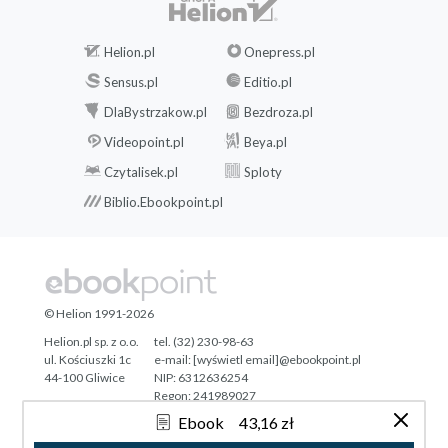
Helion.pl
Onepress.pl
Sensus.pl
Editio.pl
DlaBystrzakow.pl
Bezdroza.pl
Videopoint.pl
Beya.pl
Czytalisek.pl
Sploty
Biblio.Ebookpoint.pl
© Helion 1991-2026
Helion.pl sp. z o.o.
tel. (32) 230-98-63
ul. Kościuszki 1c
e-mail:
[wyświetl email]@ebookpoint.pl
44-100 Gliwice
NIP: 6312636254
Regon: 241989027
Ebook
43,16 zł
Designed with ♥ by
Tonik.pl