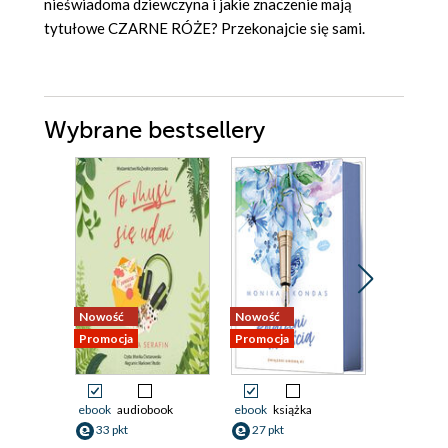
nieświadoma dziewczyna i jakie znaczenie mają
tytułowe CZARNE RÓŻE? Przekonajcie się sami.
Wybrane bestsellery
Nowość
Nowość
Nowość
Promocja
Promocja
Promocja
ebook
audiobook
ebook
książka
ebook
33 pkt
27 pkt
38 pkt