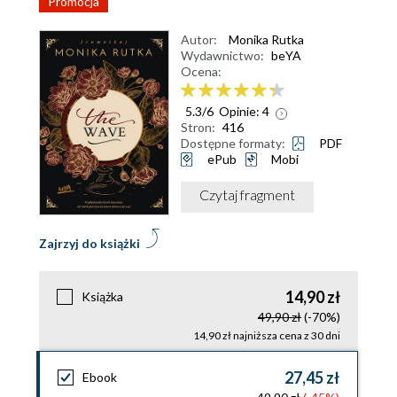
Promocja
Autor:
Monika Rutka
Wydawnictwo:
beYA
Ocena:
5.3
/
6
Opinie:
4
Stron:
416
Dostępne formaty:
PDF
ePub
Mobi
Czytaj fragment
Zajrzyj do książki
14,90 zł
Książka
49,90 zł
(-70%)
14,90 zł najniższa cena z 30 dni
27,45 zł
Ebook