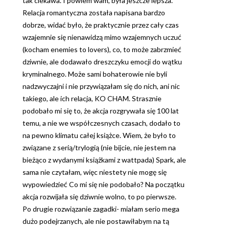
tak ciekawa. I powiem wam, była jeszcze lepsza.
Relacja romantyczna została napisana bardzo
dobrze, widać było, że praktycznie przez cały czas
wzajemnie się nienawidzą mimo wzajemnych uczuć
(kocham enemies to lovers), co, to może zabrzmieć
dziwnie, ale dodawało dreszczyku emocji do wątku
kryminalnego. Może sami bohaterowie nie byli
nadzwyczajni i nie przywiązałam się do nich, ani nic
takiego, ale ich relacja, KO CHAM. Strasznie
podobało mi się to, że akcja rozgrywała się 100 lat
temu, a nie we współczesnych czasach, dodało to
na pewno klimatu całej książce. Wiem, że było to
związane z serią/trylogią (nie bijcie, nie jestem na
bieżąco z wydanymi książkami z wattpada) Spark, ale
sama nie czytałam, więc niestety nie mogę się
wypowiedzieć Co mi się nie podobało? Na początku
akcja rozwijała się dziwnie wolno, to po pierwsze.
Po drugie rozwiązanie zagadki- miałam serio mega
dużo podejrzanych, ale nie postawiłabym na tą