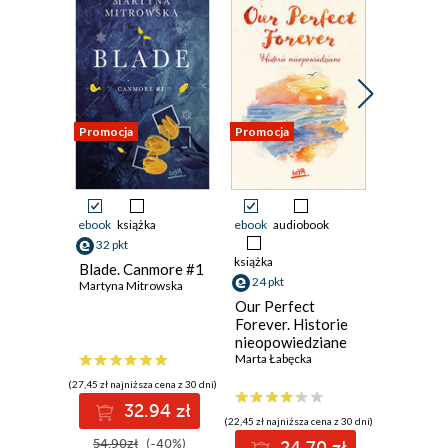
Rozdział 12.
Rozdział 13.
Rozdział 14.
Rozdział 15.
Rozdział 16.
Promocja
Promocja
Promocja
Rozdział 17.
Rozdział 18.
Rozdział 19.
ebook
książka
ebook
audiobook
ebook
aud
Rozdział 20.
32 pkt
Rozdział 21.
książka
książka
Blade. Canmore #1
24 pkt
27 pkt
Rozdział 22.
Martyna Mitrowska
Our Perfect
Extingui
Rozdział 23.
Forever. Historie
Heat. Ru
Rozdział 24.
nieopowiedziane
Marta Łabęcka
Rozdział 25.
(27,45 zł najniższa cena z 30 dni)
Rozdział 26.
32.94 zł
Rozdział 27.
(22,45 zł najniższa cena z 30 dni)
(24,95 zł najni
54.90zł
(-40%)