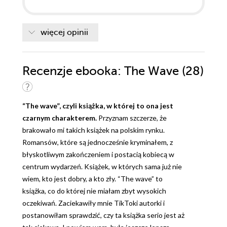
pamięć. Tak wiem, dla innych to może być normalne,
ale ja zetknąłem się z tym pierwszy raz.
Podsumowując, książka piękna, która otworzyła mi
więcej opinii
oczy na wiele spraw, za co dziękuje Monice. Polecam
ją każdemu.
Recenzje
ebooka
: The Wave (28)
“The wave”, czyli książka, w której to ona jest
czarnym charakterem.
Przyznam szczerze, że
brakowało mi takich książek na polskim rynku.
Romansów, które są jednocześnie kryminałem, z
błyskotliwym zakończeniem i postacią kobiecą w
centrum wydarzeń. Książek, w których sama już nie
wiem, kto jest dobry, a kto zły. “The wave” to
książka, co do której nie miałam zbyt wysokich
oczekiwań. Zaciekawiły mnie TikToki autorki i
postanowiłam sprawdzić, czy ta książka serio jest aż