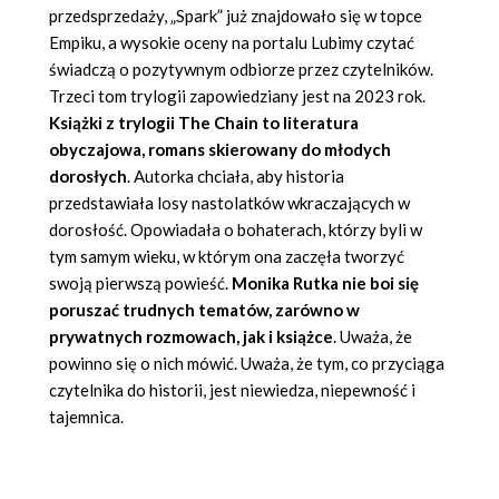
przedsprzedaży, „Spark” już znajdowało się w topce
Empiku, a wysokie oceny na portalu Lubimy czytać
świadczą o pozytywnym odbiorze przez czytelników.
Trzeci tom trylogii zapowiedziany jest na 2023 rok.
Książki z trylogii The Chain
to literatura
obyczajowa, romans skierowany do młodych
dorosłych
. Autorka chciała, aby historia
przedstawiała losy nastolatków wkraczających w
dorosłość. Opowiadała o bohaterach, którzy byli w
tym samym wieku, w którym ona zaczęła tworzyć
swoją pierwszą powieść.
Monika Rutka
nie boi się
poruszać trudnych tematów, zarówno w
prywatnych rozmowach, jak i
książce
. Uważa, że
powinno się o nich mówić. Uważa, że tym, co przyciąga
czytelnika do historii, jest niewiedza, niepewność i
tajemnica.