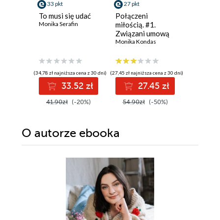
33 pkt
27 pkt
38 pkt
To musi się udać
Połączeni
Dwie ksi
Monika Serafin
miłością. #1.
jedna mi
Związani umową
Ali Brady
Monika Kondas
(34,78 zł najniższa cena z 30 dni)
(27,45 zł najniższa cena z 30 dni)
(38,49 zł najni
33.52 zł
27.45 zł
3
41.90zł
(-20%)
54.90zł
(-50%)
49.99z
O autorze
ebooka