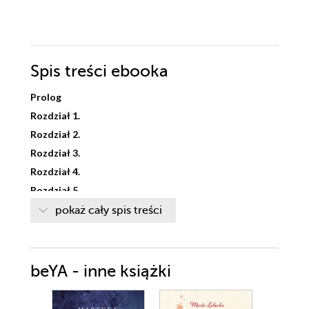
Spis treści
ebooka
Prolog
Rozdział 1.
Rozdział 2.
Rozdział 3.
Rozdział 4.
Rozdział 5.
Rozdział 6.
pokaż cały spis treści
Rozdział 7.
Rozdział 8.
Rozdział 9.
beYA - inne książki
Rozdział 10.
Rozdział 11.