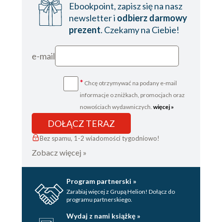
Ebookpoint, zapisz się na nasz
newsletter i
odbierz darmowy
prezent
. Czekamy na Ciebie!
e-mail
*
Chcę otrzymywać na podany e-mail
informacje o zniżkach, promocjach oraz
nowościach wydawniczych.
więcej »
DOŁĄCZ TERAZ
Bez spamu, 1-2 wiadomości tygodniowo!
Zobacz więcej »
Program partnerski »
Zarabiaj więcej z Grupą Helion! Dołącz do
programu partnerskiego.
Wydaj z nami książkę »