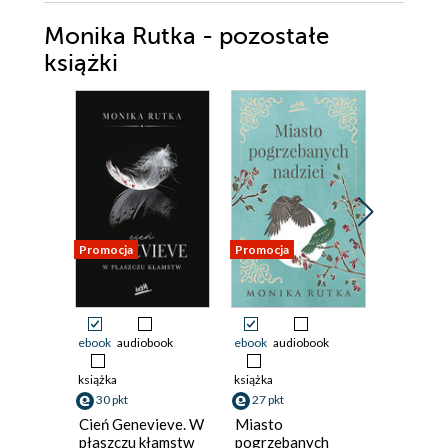
Monika Rutka - pozostałe
książki
Promocja
Promocja
Promocja
ebook
audiobook
ebook
audiobook
ebook
aud
książka
książka
książka
30 pkt
27 pkt
27 pkt
Cień Genevieve. W
Miasto
Przysta
płaszczu kłamstw
pogrzebanych
jutra