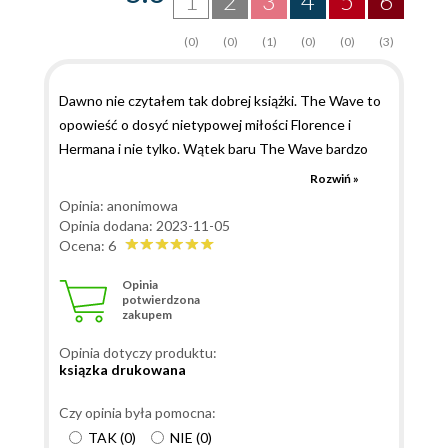
1
2
3
4
5
6
(0)
(0)
(1)
(0)
(0)
(3)
Dawno nie czytałem tak dobrej książki. The Wave to
opowieść o dosyć nietypowej miłości Florence i
Hermana i nie tylko. Wątek baru The Wave bardzo
trafił w mój gust. Uwielbiam takie miejsca, które
Rozwiń »
posiadają swój klimat. Sposoby w jakie Herman
Opinia: anonimowa
pokazywał swoje uczucia były niesamowite. Zakup
Opinia dodana: 2023-11-05
miejsc, które wiele znaczą dla swojej ukochanej
Ocena: 6
Motyw śmierci, który licznie występuje, super wtapia
Opinia
się w fabułę. Nie powiem, inaczej obstawiałem
potwierdzona
zakupem
koniec, ale to na mega plus, bo uwielbiam lektury, w
których występuje podobny plot twist. Sam początek
Opinia dotyczy produktu:
mega mnie wkręcił w wydarzenia. Rządałem więcej i
ksiązka drukowana
więcej. Dużym zaskoczeniem był czas teraźniejszy, w
którym jest napisana książka. Rzadko się spotyka
Czy opinia była pomocna:
takie zastosowanie, przez co książka wpada w
TAK
(
0
)
NIE
(
0
)