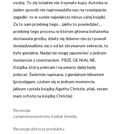
osobę. To się totalnie nie trzymało kupy. Autorka w
żaden sposób nie naprowadziła nas na rozwiązanie
zagadki- to w sumie największy minus całej książki.
Za to sam przebieg tego… jakby to powiedzieć…
przebieg tego procesu w którym główna bohaterka
dostawała groźby, działy się dziwne rzeczy i powoli
dowiadywaliśmy się o od lat skrywanym sekrecie, to
było genialne. Nadal nie mogę zapomnieć o jednym
momencie z cmentarzem- PRZE GE NIAL NE.
Książka, którą polecam i na pewno dalej będę
polecać. Świetnie napisana, z genialnym klimatem
(przysięgam, czułam się w jednym momencie,
jakbym czytała książkę Agathy Christie. płak, teram
mam ochotę na książkę Christie)
Recenzja:
cynamonowestrony Szeluk Amelia
Recenzja dotyczy produktu: