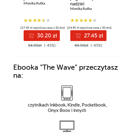
Monika Rutka
nadziei
Monika Ru
Monika Rutka
(27,45 zł najniższa cena z 30 dni)
(24,95 zł najniższa cena z 30 dni)
(24,95 zł najni
30.20 zł
27.45 zł
2
54.90zł
(-45%)
49.90zł
(-45%)
49.90z
Ebooka
"The Wave"
przeczytasz
na:
czytnikach Inkbook, Kindle, Pocketbook,
Onyx Boox i innych