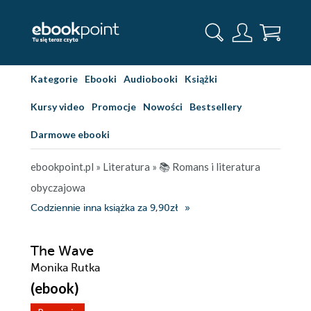
Kategorie
Ebooki
Audiobooki
Książki
Kursy video
Promocje
Nowości
Bestsellery
Darmowe ebooki
ebookpoint.pl
»
Literatura
»
📚 Romans i literatura
obyczajowa
Codziennie inna książka za 9,90zł
The Wave
Monika Rutka
(ebook)