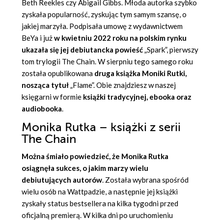
Beth Reekles czy Abigail Gibbs. Młoda autorka szybko
zyskała popularność, zyskując tym samym szansę, o
jakiej marzyła. Podpisała umowę z wydawnictwem
BeYa i już
w kwietniu 2022 roku na polskim rynku
ukazała się jej debiutancka powieść
„
Spark
”, pierwszy
tom trylogii The Chain. W sierpniu tego samego roku
została opublikowana
druga
książka Moniki Rutki
,
nosząca tytuł
„
Flame
”. Obie znajdziesz w naszej
księgarni w formie
książki tradycyjnej, ebooka oraz
audiobooka
.
Monika Rutka – książki z serii
The Chain
Można śmiało powiedzieć, że
Monika Rutka
osiągnęła sukces, o jakim marzy wielu
debiutujących autorów
. Została wybrana spośród
wielu osób na Wattpadzie, a następnie jej książki
zyskały status bestsellera na kilka tygodni przed
oficjalną premierą. W kilka dni po uruchomieniu