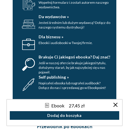
Wypełnij formularz i zostań autorem naszego
wydawnictwa.
Da wydawców »
Jesteś średnim lub dużym wydawcą? Dołącz do
naszego systemu dystrybucji!
Dla biznesu »
Ebooki i audiobooki w Twojej firmie.
Brakuje Ci jakiegoś ebooka? Daj znać!
Jeśli w naszej ofercie brakuje jakiegoś tytulu,
dołożymy starań, by jak najszybciej się u nas
pojawił.
Self publishing »
Napisałeś ebooka lub nagrałeś audibook?
Dołącz do nas i sprzedawaj go w Ebookpoint!
Ebook
27,45 zł
Dodaj do koszyka
Nasza oferta
Przewodnik po ebookach