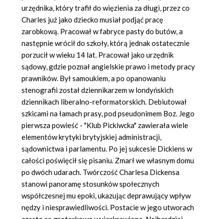
urzędnika, który trafił do więzienia za długi, przez co
Charles już jako dziecko musiał podjąć pracę
zarobkową. Pracował w fabryce pasty do butów, a
następnie wrócił do szkoły, którą jednak ostatecznie
porzucił w wieku 14 lat. Pracował jako urzędnik
sądowy, gdzie poznał angielskie prawo i metody pracy
prawników. Był samoukiem, a po opanowaniu
stenografii został dziennikarzem w londyńskich
dziennikach liberalno-reformatorskich. Debiutował
szkicami na łamach prasy, pod pseudonimem Boz. Jego
pierwsza powieść - "Klub Pickiwcka" zawierała wiele
elementów krytyki brytyjskiej administracji,
sądownictwa i parlamentu. Po jej sukcesie Dickiens w
całości poświęcił się pisaniu. Zmarł we własnym domu
po dwóch udarach. Twórczość Charlesa Dickensa
stanowi panoramę stosunków społecznych
współczesnej mu epoki, ukazując deprawujący wpływ
nędzy i niesprawiedliwości. Postacie w jego utworach
często są groteskowo wyjaskrawione. Najbardziej