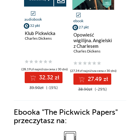
audiobook
ebook
ebook
32 pkt
27 pkt
6 pkt
Klub Pickwicka
Opowieść
A Christ
Charles Dickens
wigilijna. Angielski
Charles D
z Charlesem
Dickensem
Charles Dickens
(28,19 zł najniższa cena z 30 dni)
(27,34 zł najniższa cena z 30 dni)
(7,99 zł najniż
32.32 zł
27.49 zł
6
39.90zł
(-19%)
38.90zł
(-29%)
7.99zł
Ebooka
"The Pickwick Papers"
przeczytasz na: