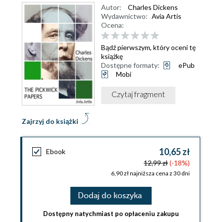
Autor:
Charles Dickens
Wydawnictwo:
Avia Artis
Ocena:
Bądź pierwszym, który oceni tę
książkę
Dostępne formaty:
ePub
Mobi
Czytaj fragment
Zajrzyj do książki
10,65 zł
Ebook
12,99 zł
(-18%)
6,90 zł najniższa cena z 30 dni
Dodaj do koszyka
Dostępny natychmiast po opłaceniu zakupu