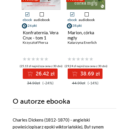
ebook
audiobook
ebook
audiobook
ebook
26 pkt
38 pkt
33 pkt
Konfraternia. Vera
Marion, córka
I wszyst
Crux - tom 1
mgły
się księ
Krzysztof Piersa
Katarzyna Enerlich
Georgi Go
(25,13 zł najniższa cena z 30 dni)
(29,24 zł najniższa cena z 30 dni)
(30,03 zł najni
26.42 zł
38.69 zł
3
34.90zł
(-24%)
44.99zł
(-14%)
42.90z
O autorze
ebooka
Charles Dickens (1812-1870) - angielski
powieściopisarz epoki wiktoriańskiej. Był synem