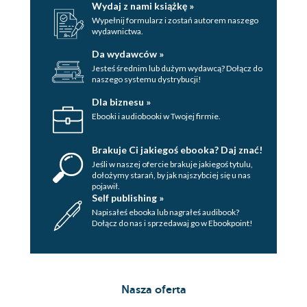
Wydaj z nami książkę »
Wypełnij formularz i zostań autorem naszego
wydawnictwa.
Da wydawców »
Jesteś średnim lub dużym wydawcą? Dołącz do
naszego systemu dystrybucji!
Dla biznesu »
Ebooki i audiobooki w Twojej firmie.
Brakuje Ci jakiegoś ebooka? Daj znać!
Jeśli w naszej ofercie brakuje jakiegoś tytulu,
dołożymy starań, by jak najszybciej się u nas
pojawił.
Self publishing »
Napisałeś ebooka lub nagrałeś audibook?
Dołącz do nas i sprzedawaj go w Ebookpoint!
Nasza oferta