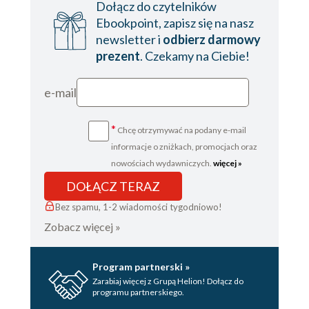
Dołącz do czytelników
Ebookpoint, zapisz się na nasz
newsletter i
odbierz darmowy
prezent
. Czekamy na Ciebie!
e-mail
*
Chcę otrzymywać na podany e-mail
informacje o zniżkach, promocjach oraz
nowościach wydawniczych.
więcej »
DOŁĄCZ TERAZ
Bez spamu, 1-2 wiadomości tygodniowo!
Zobacz więcej »
Program partnerski »
Zarabiaj więcej z Grupą Helion! Dołącz do
programu partnerskiego.