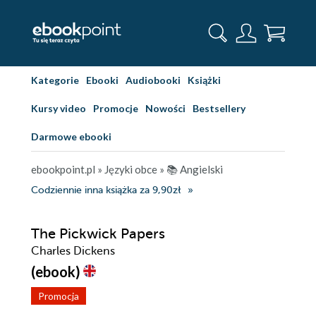
Kategorie
Ebooki
Audiobooki
Książki
Kursy video
Promocje
Nowości
Bestsellery
Darmowe ebooki
ebookpoint.pl
»
Języki obce
»
📚 Angielski
Codziennie inna książka za 9,90zł
The Pickwick Papers
Charles Dickens
(ebook)
Promocja