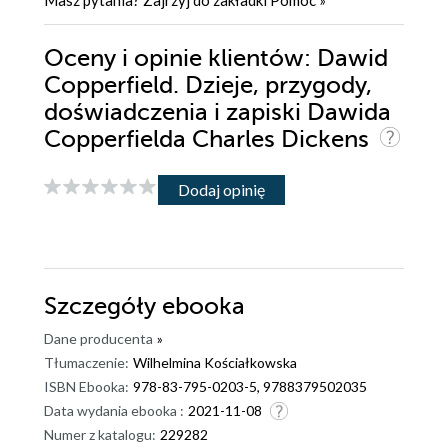
Masz pytania? Zajrzyj do zakładki
Pomoc
»
Oceny i opinie klientów: Dawid
Copperfield. Dzieje, przygody,
doświadczenia i zapiski Dawida
Copperfielda Charles Dickens
Dodaj opinię
Szczegóły
ebooka
Dane producenta
»
Tłumaczenie:
Wilhelmina Kościałkowska
ISBN Ebooka:
978-83-795-0203-5, 9788379502035
Data wydania ebooka :
2021-11-08
Numer z katalogu:
229282