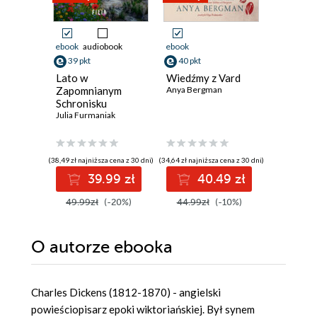
ebook
audiobook
ebook
ebook
aud
39 pkt
40 pkt
27 pkt
Lato w
Wiedźmy z Vard
Grzechy
Zapomnianym
Anya Bergman
Ewa Lange
Schronisku
Julia Furmaniak
(38,49 zł najniższa cena z 30 dni)
(34,64 zł najniższa cena z 30 dni)
(26,87 zł najni
39.99 zł
40.49 zł
2
49.99zł
(-20%)
44.99zł
(-10%)
34.90z
O autorze
ebooka
Charles Dickens (1812-1870) - angielski
powieściopisarz epoki wiktoriańskiej. Był synem