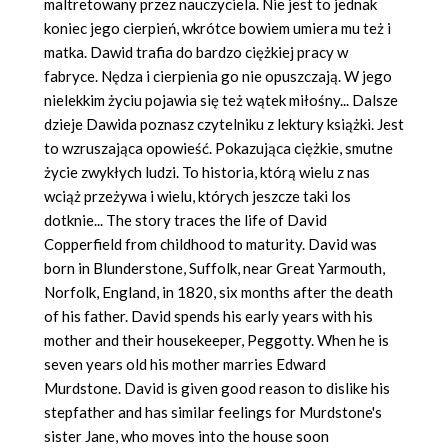
maltretowany przez nauczyciela. Nie jest to jednak
koniec jego cierpień, wkrótce bowiem umiera mu też i
matka. Dawid trafia do bardzo ciężkiej pracy w
fabryce. Nędza i cierpienia go nie opuszczają. W jego
nielekkim życiu pojawia się też wątek miłośny... Dalsze
dzieje Dawida poznasz czytelniku z lektury książki. Jest
to wzruszająca opowieść. Pokazująca ciężkie, smutne
życie zwykłych ludzi. To historia, którą wielu z nas
wciąż przeżywa i wielu, których jeszcze taki los
dotknie... The story traces the life of David
Copperfield from childhood to maturity. David was
born in Blunderstone, Suffolk, near Great Yarmouth,
Norfolk, England, in 1820, six months after the death
of his father. David spends his early years with his
mother and their housekeeper, Peggotty. When he is
seven years old his mother marries Edward
Murdstone. David is given good reason to dislike his
stepfather and has similar feelings for Murdstone's
sister Jane, who moves into the house soon