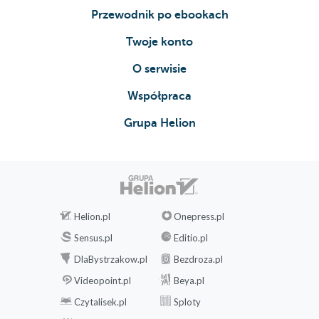
PANA PEGGOTTY
Przewodnik po ebookach
ROZDZIAŁ LI. POCZĄTEK DŁUGIEJ
Twoje konto
PODRÓŻY
ROZDZIAŁ LII. WYBUCH
O serwisie
ROZDZIAŁ LIII. NOWY BZUT OKA W
Współpraca
PRZESZŁOŚĆ
ROZDZIAŁ LIV. UKŁADY PANA
Grupa Helion
MICAWBERA
ROZDZIAŁ LV. BURZA
ROZDZIAŁ LVI. NOWA I STARA RANA
ROZDZIAŁ LVII. EMIGRANCI
ROZDZIAŁ LVIII. NIEOBECNOŚĆ
ROZDZIAŁ LIX. POWRÓT
Helion.pl
Onepress.pl
ROZDZIAŁ LX. AGNIESZKA
Sensus.pl
Editio.pl
ROZDZIAŁ LXI. DWAJ POKUTNICY
DlaBystrzakow.pl
Bezdroza.pl
ROZDZIAŁ LXII. PRZEBŁYSK
Videopoint.pl
Beya.pl
SZCZĘŚCIA
ROZDZIAŁ LXIII. GOŚĆ
Czytalisek.pl
Sploty
ROZDZIAŁ LXIV. OSTATNI RZUT OKA