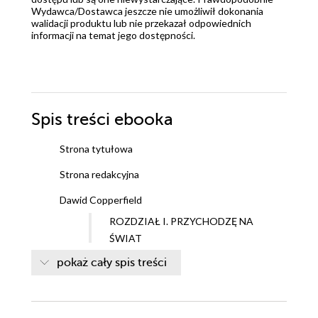
Wydawca/Dostawca jeszcze nie umożliwił dokonania
walidacji produktu lub nie przekazał odpowiednich
informacji na temat jego dostępności.
Spis treści
ebooka
Strona tytułowa
Strona redakcyjna
Dawid Copperfield
ROZDZIAŁ I. PRZYCHODZĘ NA
ŚWIAT
ROZDZIAŁ II. ZACZYNAM
pokaż cały spis treści
POJMOWAĆ
ROZDZIAŁ III. ZMIANA
ROZDZIAŁ IV. POPADAM W