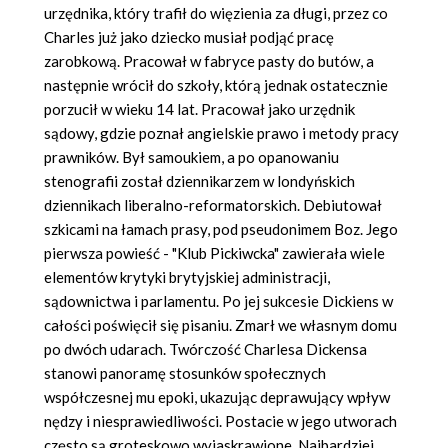
urzędnika, który trafił do więzienia za długi, przez co
Charles już jako dziecko musiał podjąć pracę
zarobkową. Pracował w fabryce pasty do butów, a
następnie wrócił do szkoły, którą jednak ostatecznie
porzucił w wieku 14 lat. Pracował jako urzędnik
sądowy, gdzie poznał angielskie prawo i metody pracy
prawników. Był samoukiem, a po opanowaniu
stenografii został dziennikarzem w londyńskich
dziennikach liberalno-reformatorskich. Debiutował
szkicami na łamach prasy, pod pseudonimem Boz. Jego
pierwsza powieść - "Klub Pickiwcka" zawierała wiele
elementów krytyki brytyjskiej administracji,
sądownictwa i parlamentu. Po jej sukcesie Dickiens w
całości poświęcił się pisaniu. Zmarł we własnym domu
po dwóch udarach. Twórczość Charlesa Dickensa
stanowi panoramę stosunków społecznych
współczesnej mu epoki, ukazując deprawujący wpływ
nędzy i niesprawiedliwości. Postacie w jego utworach
często są groteskowo wyjaskrawione. Najbardziej