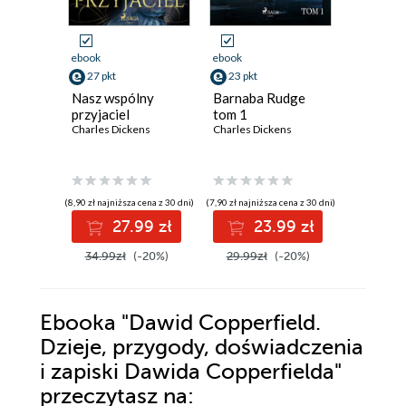
audiobook
ebook
ebook
34 pkt
27 pkt
23 pkt
Oliver T
Nasz wspólny
Barnaba Rudge
Charles D
przyjaciel
tom 1
Charles Dickens
Charles Dickens
(8,90 zł najniższa cena z 30 dni)
(7,90 zł najniższa cena z 30 dni)
3
27.99 zł
23.99 zł
34.99zł
(-20%)
29.99zł
(-20%)
Ebooka
"Dawid Copperfield.
Dzieje, przygody, doświadczenia
i zapiski Dawida Copperfielda"
przeczytasz na: