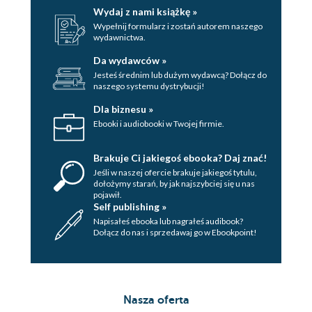
WODY
Wydaj z nami książkę »
ROZDZIAŁ XXXVIII. ROZWIĄZANIE
Wypełnij formularz i zostań autorem naszego
wydawnictwa.
SPÓŁKI
ROZDZIAŁ XXXIX. WICKFIELD I HEEP
Da wydawców »
ROZDZIAŁ XL. WĘDROWIEC
Jesteś średnim lub dużym wydawcą? Dołącz do
naszego systemu dystrybucji!
ROZDZIAŁ XLI. CIOTKI DORY
ROZDZIAŁ XLII. OMYŁKA
Dla biznesu »
ROZDZIAŁ XLIII. RZUT OKA W
Ebooki i audiobooki w Twojej firmie.
PRZESZŁOŚĆ
ROZDZIAŁ XLIV. NASZE
Brakuje Ci jakiegoś ebooka? Daj znać!
GOSPODARSTWO
Jeśli w naszej ofercie brakuje jakiegoś tytulu,
dołożymy starań, by jak najszybciej się u nas
ROZDZIAŁ XLV. PAN DICK SPEŁNIA
pojawił.
PRZEPOWIEDNIE CIOTKI
Self publishing »
Napisałeś ebooka lub nagrałeś audibook?
ROZDZIAŁ XLVI. WIEŚCI
Dołącz do nas i sprzedawaj go w Ebookpoint!
ROZDZIAŁ XLVII. MARTA
ROZDZIAŁ XLVIII. DOMOWE SPRAWY
ROZDZIAŁ XLIX. WCIĄGNIĘTY
JESTEM W KABAŁĘ
Nasza oferta
ROZDZIAŁ L. SPRAWDZA SIĘ SEN