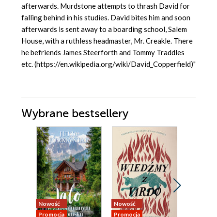
afterwards. Murdstone attempts to thrash David for
falling behind in his studies. David bites him and soon
afterwards is sent away to a boarding school, Salem
House, with a ruthless headmaster, Mr. Creakle. There
he befriends James Steerforth and Tommy Traddles
etc. (https://en.wikipedia.org/wiki/David_Copperfield)"
Wybrane bestsellery
Nowość
Nowość
Nowość
Promocja
Promocja
Promocja