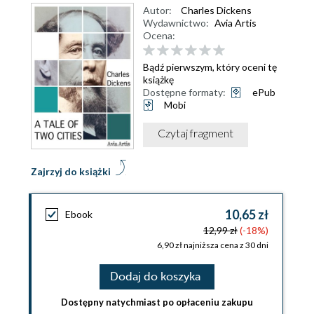
Autor:
Charles Dickens
Wydawnictwo:
Avia Artis
Ocena:
Bądź pierwszym, który oceni tę
książkę
Dostępne formaty:
ePub
Mobi
Czytaj fragment
Zajrzyj do książki
10,65 zł
Ebook
12,99 zł
(-18%)
6,90 zł najniższa cena z 30 dni
Dodaj do koszyka
Dostępny natychmiast po opłaceniu zakupu