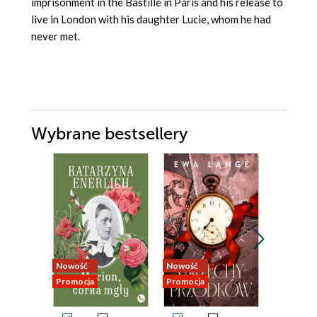
imprisonment in the Bastille in Paris and his release to
live in London with his daughter Lucie, whom he had
never met.
Wybrane bestsellery
Nowość
Nowość
Nowość
Promocja
Promocja
Promocja