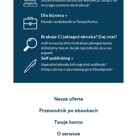
Jesteś średnim lub dużym wydawcą? Dołącz do
naszego systemu dystrybucji!
Dla biznesu »
Ebooki i audiobooki w Twojej firmie.
Brakuje Ci jakiegoś ebooka? Daj znać!
Jeśli w naszej ofercie brakuje jakiegoś tytulu,
dołożymy starań, by jak najszybciej się u nas
pojawił.
Self publishing »
Napisałeś ebooka lub nagrałeś audibook?
Dołącz do nas i sprzedawaj go w Ebookpoint!
Nasza oferta
Przewodnik po ebookach
Twoje konto
O serwisie