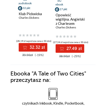
audiobook
ebook
ebook
32 pkt
27 pkt
6 pkt
Klub Pickwicka
Opowieść
A Christ
Charles Dickens
wigilijna. Angielski
Charles D
z Charlesem
Dickensem
Charles Dickens
(28,19 zł najniższa cena z 30 dni)
(27,34 zł najniższa cena z 30 dni)
(7,99 zł najniż
32.32 zł
27.49 zł
6
39.90zł
(-19%)
38.90zł
(-29%)
7.99zł
Ebooka
"A Tale of Two Cities"
przeczytasz na:
czytnikach Inkbook, Kindle, Pocketbook,