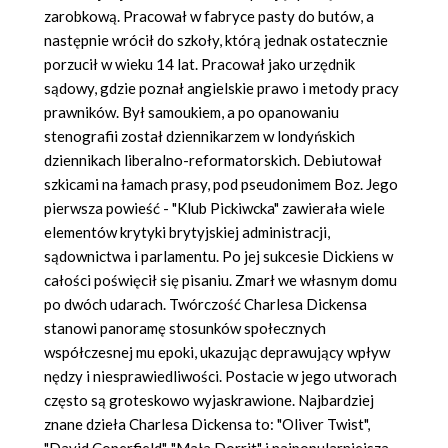
zarobkową. Pracował w fabryce pasty do butów, a
następnie wrócił do szkoły, którą jednak ostatecznie
porzucił w wieku 14 lat. Pracował jako urzędnik
sądowy, gdzie poznał angielskie prawo i metody pracy
prawników. Był samoukiem, a po opanowaniu
stenografii został dziennikarzem w londyńskich
dziennikach liberalno-reformatorskich. Debiutował
szkicami na łamach prasy, pod pseudonimem Boz. Jego
pierwsza powieść - "Klub Pickiwcka" zawierała wiele
elementów krytyki brytyjskiej administracji,
sądownictwa i parlamentu. Po jej sukcesie Dickiens w
całości poświęcił się pisaniu. Zmarł we własnym domu
po dwóch udarach. Twórczość Charlesa Dickensa
stanowi panoramę stosunków społecznych
współczesnej mu epoki, ukazując deprawujący wpływ
nędzy i niesprawiedliwości. Postacie w jego utworach
często są groteskowo wyjaskrawione. Najbardziej
znane dzieła Charlesa Dickensa to: "Oliver Twist",
"David Coperfield", "Mała Dorrit" i najpopularniejsza