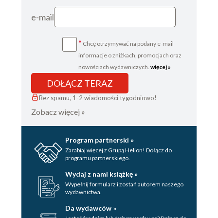
e-mail
*
Chcę otrzymywać na podany e-mail
informacje o zniżkach, promocjach oraz
nowościach wydawniczych.
więcej »
DOŁĄCZ TERAZ
Bez spamu, 1-2 wiadomości tygodniowo!
Zobacz więcej »
Program partnerski »
Zarabiaj więcej z Grupą Helion! Dołącz do
programu partnerskiego.
Wydaj z nami książkę »
Wypełnij formularz i zostań autorem naszego
wydawnictwa.
Da wydawców »