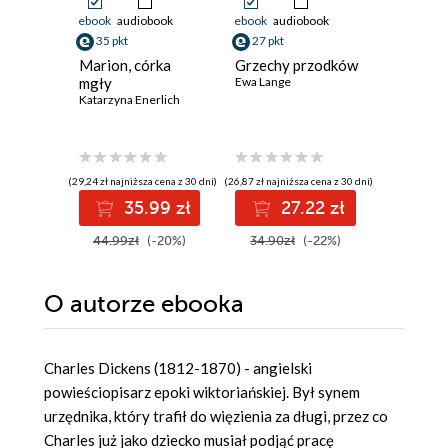
ebook
audiobook
ebook
audiobook
ebook
35 pkt
27 pkt
61 pkt
Marion, córka
Grzechy przodków
Sydonia 
mgły
Ewa Lange
Czarowni
Katarzyna Enerlich
zniszczy
pomorsk
Wilhelm M
książęcą
(29,24 zł najniższa cena z 30 dni)
(26,87 zł najniższa cena z 30 dni)
(61,60 zł najni
35.99 zł
27.22 zł
6
44.99zł
(-20%)
34.90zł
(-22%)
80.00z
O autorze
ebooka
Charles Dickens (1812-1870) - angielski
powieściopisarz epoki wiktoriańskiej. Był synem
urzędnika, który trafił do więzienia za długi, przez co
Charles już jako dziecko musiał podjąć pracę