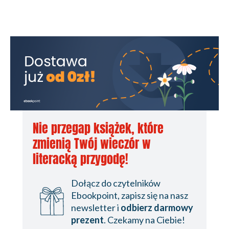
Nie przegap książek, które
zmienią Twój wieczór w
literacką przygodę!
Dołącz do czytelników
Ebookpoint, zapisz się na nasz
newsletter i
odbierz darmowy
prezent
. Czekamy na Ciebie!