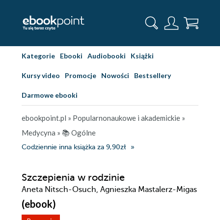
Kategorie
Ebooki
Audiobooki
Książki
Kursy video
Promocje
Nowości
Bestsellery
Darmowe ebooki
ebookpoint.pl
»
Popularnonaukowe i akademickie
»
Medycyna
»
📚 Ogólne
Codziennie inna książka za 9,90zł
Szczepienia w rodzinie
Aneta Nitsch-Osuch, Agnieszka Mastalerz-Migas
(ebook)