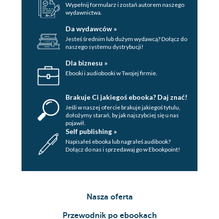
Wypełnij formularz i zostań autorem naszego
Przypadek 6 160
Piśmiennictwo
167
Skorowidz
wydawnictwa.
Da wydawców »
Jesteś średnim lub dużym wydawcą? Dołącz do
naszego systemu dystrybucji!
Dla biznesu »
Ebooki i audiobooki w Twojej firmie.
Brakuje Ci jakiegoś ebooka? Daj znać!
Jeśli w naszej ofercie brakuje jakiegoś tytulu,
dołożymy starań, by jak najszybciej się u nas
pojawił.
Self publishing »
Napisałeś ebooka lub nagrałeś audibook?
Dołącz do nas i sprzedawaj go w Ebookpoint!
Nasza oferta
Przewodnik po ebookach