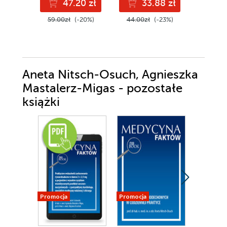
47.20 zł
33.88 zł
4
59.00zł
(-20%)
44.00zł
(-23%)
44.99z
Aneta Nitsch-Osuch, Agnieszka
Mastalerz-Migas - pozostałe
książki
Promocja
Promocja
Promocja