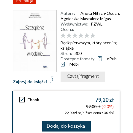
Promocja
Autorzy:
Aneta Nitsch-Osuch
,
Agnieszka Mastalerz-Migas
Wydawnictwo:
PZWL
Ocena:
Bądź pierwszym, który oceni tę
książkę
Stron:
300
Dostępne formaty:
ePub
Mobi
Czytaj fragment
Zajrzyj do książki
79,20 zł
Ebook
99,00 zł
(-20%)
99,00 zł najniższa cena z 30 dni
Dodaj do koszyka