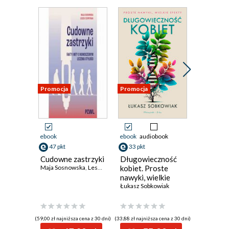
Promocja
Promocja
Promocja
ebook
ebook
audiobook
ebook
aud
47 pkt
33 pkt
40 pkt
Cudowne zastrzyki
Długowieczność
Lżej. Jak
Maja Sosnowska
,
Leszek Czupryniak
kobiet. Proste
skuteczn
nawyki, wielkie
korzysta
efekty
Łukasz Sobkowiak
GLP-1 o
zmienić 
lepsze
(59,00 zł najniższa cena z 30 dni)
(33,88 zł najniższa cena z 30 dni)
(33,74 zł najni