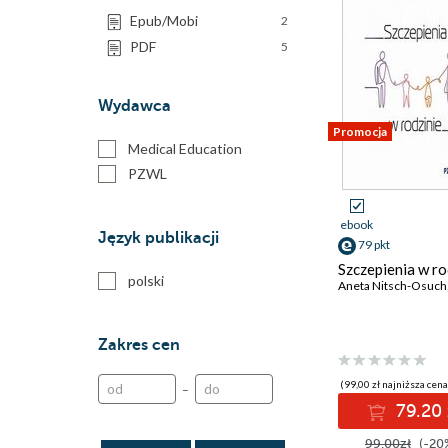
Epub/Mobi
2
PDF
5
Wydawca
Promocja
Medical Education
PZWL
ebook
Język publikacji
79 pkt
Szczepienia w ro
polski
Aneta Nitsch-Osuch
Zakres cen
(99,00 zł najniższa cena
–
79.20 
99.00zł
(-20