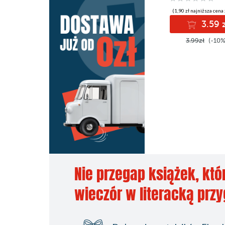
(1,90 zł najniższa cena 
3.59 
3.99zł
(-10%
Nie przegap książek, któ
wieczór w literacką prz