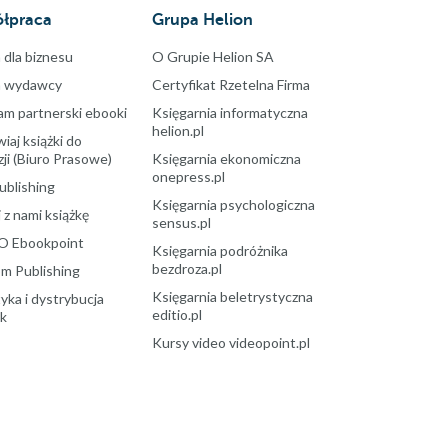
łpraca
Grupa Helion
 dla biznesu
O Grupie Helion SA
a wydawcy
Certyfikat Rzetelna Firma
am partnerski ebooki
Księgarnia informatyczna
helion.pl
aj książki do
ji (Biuro Prasowe)
Księgarnia ekonomiczna
onepress.pl
ublishing
Księgarnia psychologiczna
 z nami książkę
sensus.pl
O Ebookpoint
Księgarnia podróżnika
bezdroza.pl
m Publishing
Księgarnia beletrystyczna
yka i dystrybucja
editio.pl
ek
Kursy video videopoint.pl