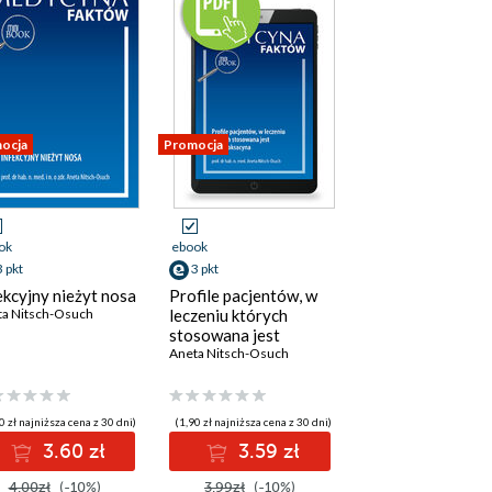
ocja
Promocja
ok
ebook
3 pkt
3 pkt
ekcyjny nieżyt nosa
Profile pacjentów, w
ta Nitsch-Osuch
leczeniu których
stosowana jest
lewofloksacyna
Aneta Nitsch-Osuch
0 zł najniższa cena z 30 dni)
(1,90 zł najniższa cena z 30 dni)
3.60 zł
3.59 zł
4.00zł
(-10%)
3.99zł
(-10%)