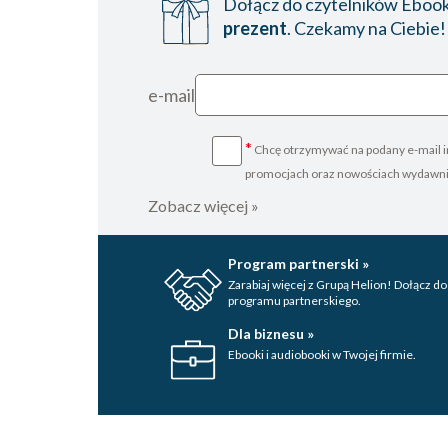
Dołącz do czytelników Ebookp
prezent
. Czekamy na Ciebie!
e-mail
*
Chcę otrzymywać na podany e-mail i
promocjach oraz nowościach wydawn
Zobacz więcej »
Program partnerski »
Zarabiaj więcej z Grupą Helion! Dołącz do
programu partnerskiego.
Dla biznesu »
Ebooki i audiobooki w Twojej firmie.