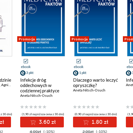
Promocja
Promocja
Prom
ebook
ebook
ebo
3 pkt
1 pkt
dzinie
Infekcje dróg
Dlaczego warto leczyć
Inf
,
Agnieszka Mastalerz-Migas
oddechowych w
opryszczkę?
Ane
codziennej praktyce
Aneta Nitsch-Osuch
Aneta Nitsch-Osuch
 z 30 dni)
(1,90 zł najniższa cena z 30 dni)
(0,90 zł najniższa cena z 30 dni)
(1,9
zł
3.60 zł
1.80 zł
%)
4.00zł
(-10%)
2.00zł
(-10%)