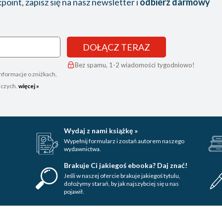
oint, zapisz się na nasz newsletter i
odbierz darmowy
DOŁĄCZ TERAZ
Bez spamu, 1-2 wiadomości tygodniowo!
nformacje o zniżkach,
iczych.
więcej »
Wydaj z nami książkę »
Wypełnij formularz i zostań autorem naszego
wydawnictwa.
Brakuje Ci jakiegoś ebooka? Daj znać!
Jeśli w naszej ofercie brakuje jakiegoś tytulu,
dołożymy starań, by jak najszybciej się u nas
pojawił.