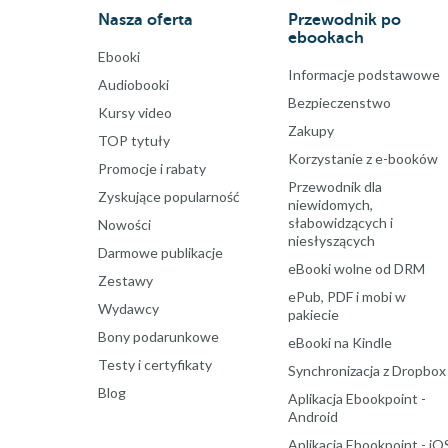
Nasza oferta
Przewodnik po
ebookach
Ebooki
Informacje podstawowe
Audiobooki
Bezpieczenstwo
Kursy video
Zakupy
TOP tytuły
Korzystanie z e-booków
Promocje i rabaty
Przewodnik dla
Zyskujące popularność
niewidomych,
słabowidzących i
Nowości
niesłyszących
Darmowe publikacje
eBooki wolne od DRM
Zestawy
ePub, PDF i mobi w
Wydawcy
pakiecie
Bony podarunkowe
eBooki na Kindle
Testy i certyfikaty
Synchronizacja z Dropbox
Blog
Aplikacja Ebookpoint -
Android
Aplikacja Ebookpoint - iO