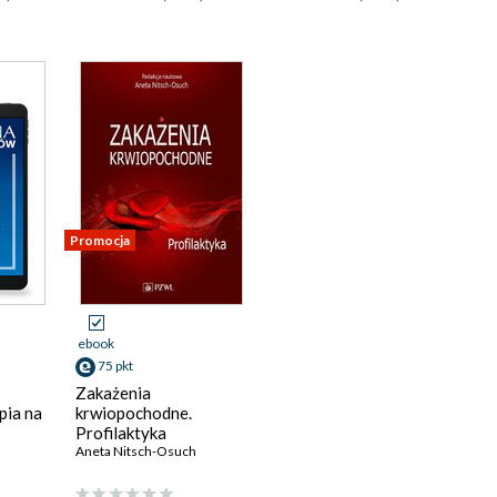
Promocja
ebook
75 pkt
Zakażenia
pia na
krwiopochodne.
Profilaktyka
yki
Aneta Nitsch-Osuch