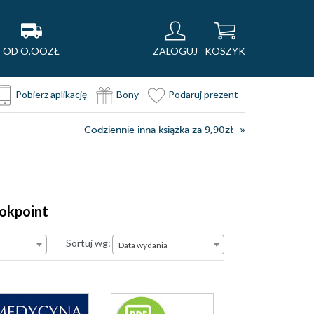
OD O,OOZŁ
ZALOGUJ
KOSZYK
Pobierz aplikację
Bony
Podaruj prezent
Codziennie inna książka za 9,90zł
ookpoint
Data wydania
Sortuj wg:
Data wydania