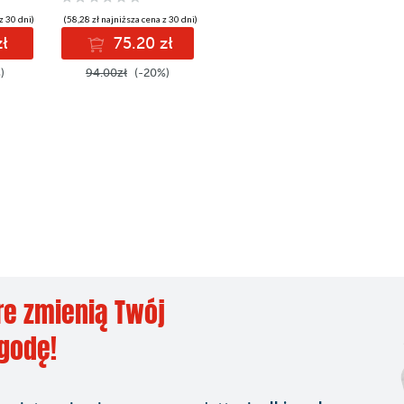
z 30 dni)
(58,28 zł najniższa cena z 30 dni)
zł
75.20 zł
)
94.00zł
(-20%)
re zmienią Twój
ygodę!