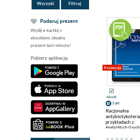
Wyczyść
Podaruj prezent
Wyślij e-kartkę z
ebookiem, idealny
prezent last-minute!
Pobierz aplikację:
Promocja
ebook
3 pkt
Racjonalna
antybiotykotera
przykładach z
codziennej prakt
Aneta Nitsch-Osuch