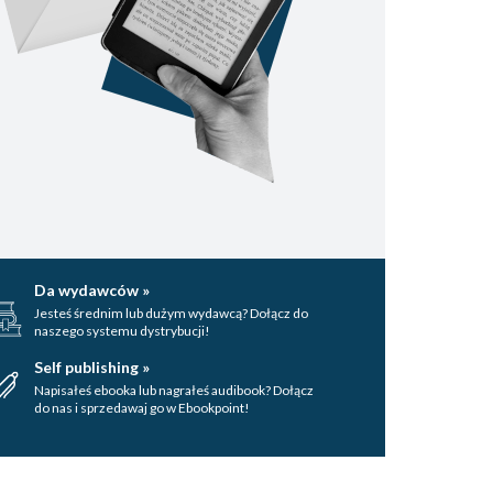
Da wydawców »
Jesteś średnim lub dużym wydawcą? Dołącz do
naszego systemu dystrybucji!
Self publishing »
Napisałeś ebooka lub nagrałeś audibook? Dołącz
do nas i sprzedawaj go w Ebookpoint!