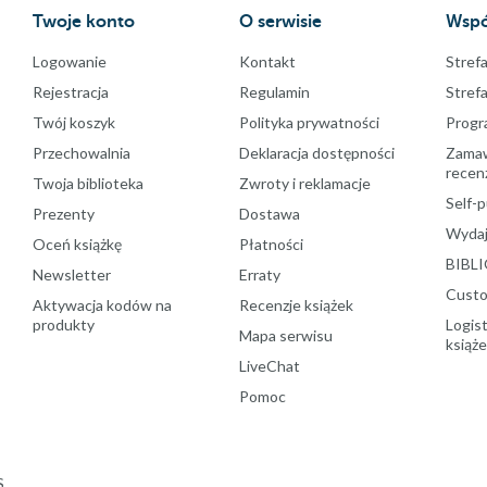
Twoje konto
O serwisie
Wspó
Logowanie
Kontakt
Strefa
Rejestracja
Regulamin
Stref
Twój koszyk
Polityka prywatności
Progr
Przechowalnia
Deklaracja dostępności
Zamawi
recenz
Twoja biblioteka
Zwroty i reklamacje
Self-p
Prezenty
Dostawa
Wydaj
Oceń książkę
Płatności
BIBLI
Newsletter
Erraty
Custo
Aktywacja kodów na
Recenzje książek
produkty
Logist
Mapa serwisu
książ
LiveChat
Pomoc
S