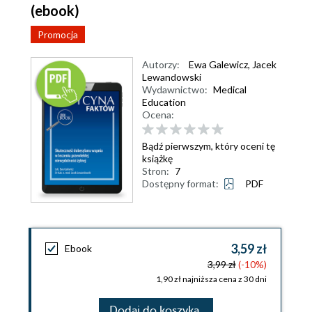
(ebook)
Promocja
Autorzy:
Ewa Galewicz
,
Jacek
Lewandowski
Wydawnictwo:
Medical
Education
Ocena:
Bądź pierwszym, który oceni tę
książkę
Stron:
7
Dostępny format:
PDF
3,59 zł
Ebook
3,99 zł
(-10%)
1,90 zł najniższa cena z 30 dni
Dodaj do koszyka