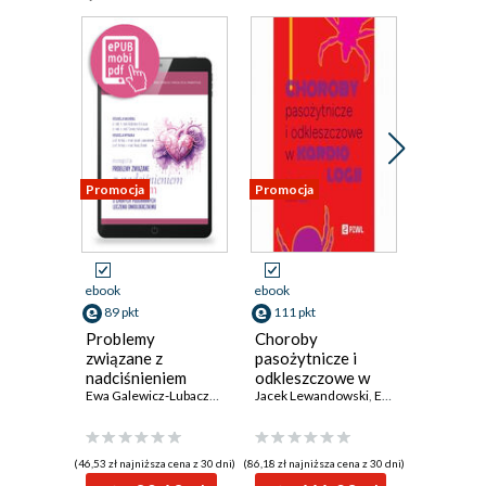
Promocja
Promocja
Promocja
ebook
ebook
ebook
89 pkt
111 pkt
3 pkt
Problemy
Choroby
Skojarz
związane z
pasożytnicze i
farmako
nadciśnieniem
odkleszczowe w
lerkanid
tętniczym u
Ewa Galewicz-Lubaczewska
,
Jakub Strzelczyk
kardiologii
Jacek Lewandowski
,
Maciej Siński
,
Edward Siński
wybrany
Jacek Lew
,
Maria Za
,
Maci
chorych
sytuacja
poddawanych
kliniczn
leczeniu
(46,53 zł najniższa cena z 30 dni)
(86,18 zł najniższa cena z 30 dni)
(1,90 zł najniż
onkologicznemu