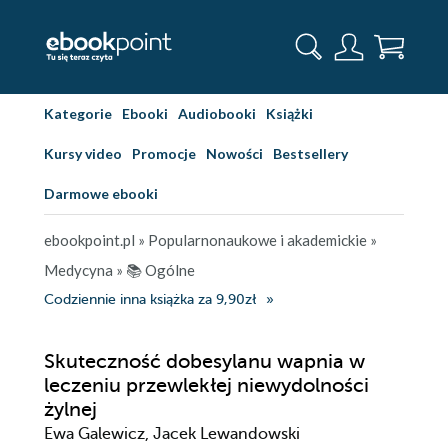
Kategorie
Ebooki
Audiobooki
Książki
Kursy video
Promocje
Nowości
Bestsellery
Darmowe ebooki
ebookpoint.pl
»
Popularnonaukowe i akademickie
»
Medycyna
»
📚 Ogólne
Codziennie inna książka za 9,90zł
Skuteczność dobesylanu wapnia w
leczeniu przewlekłej niewydolności
żylnej
Ewa Galewicz, Jacek Lewandowski