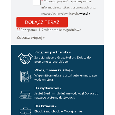
*
Chcę otrzymywać na podany e-mail
informacje o zniżkach, promocjach oraz
nowościach wydawniczych.
więcej »
DOŁĄCZ TERAZ
Bez spamu, 1-2 wiadomości tygodniowo!
Zobacz więcej »
Program partnerski »
Zarabiaj więcej z Grupą Helion! Dołącz do
programu partnerskiego.
Wydaj z nami książkę »
Wypełnij formularz i zostań autorem naszego
wydawnictwa.
Da wydawców »
Jesteś średnim lub dużym wydawcą? Dołącz do
naszego systemu dystrybucji!
Dla biznesu »
Ebooki i audiobooki w Twojej firmie.