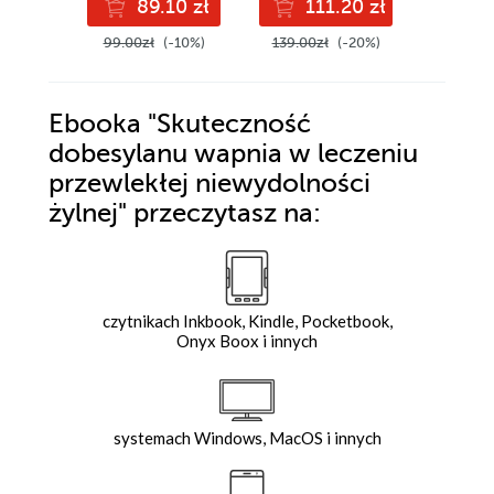
89.10 zł
111.20 zł
3
pod redakcją prof.
Jacka
99.00zł
(-10%)
139.00zł
(-20%)
3.99zł
Lewandowskiego i
prof. Macieja
Sińskiego
Ebooka
"Skuteczność
dobesylanu wapnia w leczeniu
przewlekłej niewydolności
żylnej"
przeczytasz na:
czytnikach Inkbook, Kindle, Pocketbook,
Onyx Boox i innych
systemach Windows, MacOS i innych