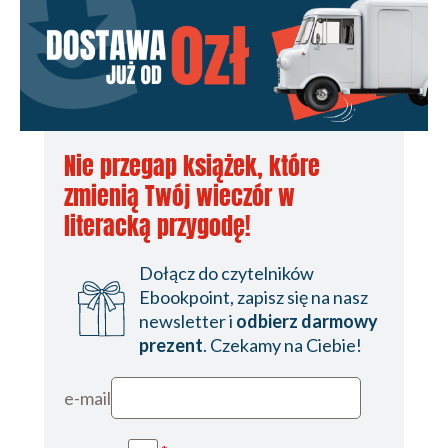
Nie przegap książek, które
zmienią Twój wieczór w
literacką przygodę!
Dołącz do czytelników
Ebookpoint, zapisz się na nasz
newsletter i
odbierz darmowy
prezent
. Czekamy na Ciebie!
e-mail