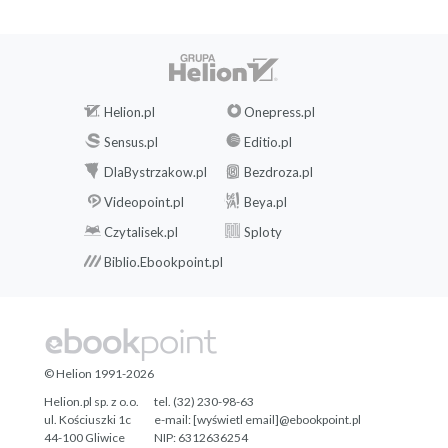
Helion.pl
Onepress.pl
Sensus.pl
Editio.pl
DlaBystrzakow.pl
Bezdroza.pl
Videopoint.pl
Beya.pl
Czytalisek.pl
Sploty
Biblio.Ebookpoint.pl
© Helion 1991-2026
Helion.pl sp. z o.o.
tel. (32) 230-98-63
ul. Kościuszki 1c
e-mail:
[wyświetl email]@ebookpoint.pl
44-100 Gliwice
NIP: 6312636254