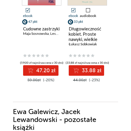
ebook
ebook
audiobook
ebook
aud
47 pkt
33 pkt
40 pkt
Cudowne zastrzyki
Długowieczność
Lżej. Jak
Maja Sosnowska
,
Leszek Czupryniak
kobiet. Proste
skuteczn
nawyki, wielkie
korzysta
efekty
Łukasz Sobkowiak
GLP-1 o
zmienić 
lepsze
(59,00 zł najniższa cena z 30 dni)
(33,88 zł najniższa cena z 30 dni)
(33,74 zł najni
47.20 zł
33.88 zł
4
59.00zł
(-20%)
44.00zł
(-23%)
44.99z
Ewa Galewicz, Jacek
Lewandowski - pozostałe
książki