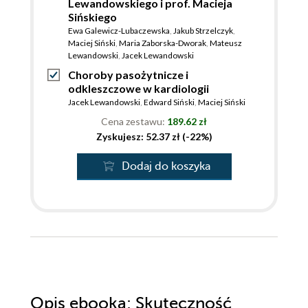
Lewandowskiego i prof. Macieja
Sińskiego
Ewa Galewicz-Lubaczewska
,
Jakub Strzelczyk
,
Maciej Siński
,
Maria Zaborska-Dworak
,
Mateusz
Lewandowski
,
Jacek Lewandowski
Choroby pasożytnicze i
odkleszczowe w kardiologii
Jacek Lewandowski
,
Edward Siński
,
Maciej Siński
Cena zestawu:
189.62 zł
Zyskujesz: 52.37 zł (-22%)
Dodaj do koszyka
Opis
ebooka
: Skuteczność