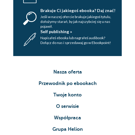
Brakuje Ci jakiegoś ebooka? Daj znać!
Jeśli w naszej ofercie brakuje jakiegoś tytulu,
dołożymy starań, by jak najszybciej się u nas
pojawił.
Self publishing »
Napisałeś ebooka lub nagrałeś audibook?
Dołącz do nas i sprzedawaj go w Ebookpoint!
Nasza oferta
Przewodnik po ebookach
Twoje konto
O serwisie
Współpraca
Grupa Helion