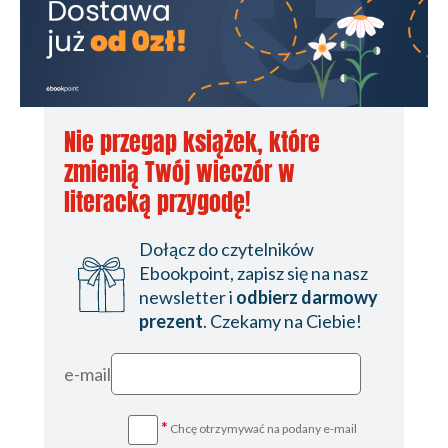
Nie przegap książek, które
zmienią Twój wieczór w
literacką przygodę!
Dołącz do czytelników
Ebookpoint, zapisz się na nasz
newsletter i
odbierz darmowy
prezent
. Czekamy na Ciebie!
e-mail
*
Chcę otrzymywać na podany e-mail