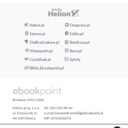
Helion.pl
Onepress.pl
Sensus.pl
Editio.pl
DlaBystrzakow.pl
Bezdroza.pl
Videopoint.pl
Beya.pl
Czytalisek.pl
Sploty
Biblio.Ebookpoint.pl
© Helion 1991-2026
Helion.pl sp. z o.o.
tel. (32) 230-98-63
ul. Kościuszki 1c
e-mail:
[wyświetl email]@ebookpoint.pl
44-100 Gliwice
NIP: 6312636254
Regon: 241989027