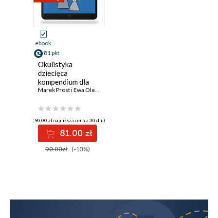
ebook
81 pkt
Okulistyka
dziecięca
kompendium dla
lekarzy
Marek Prost i Ewa Oleszczyńska-Prost
specjalizujących
się w okulistyce i
lekarzy innych
(90,00 zł najniższa cena z 30 dni)
specjalności
81.00 zł
90.00zł
(-10%)