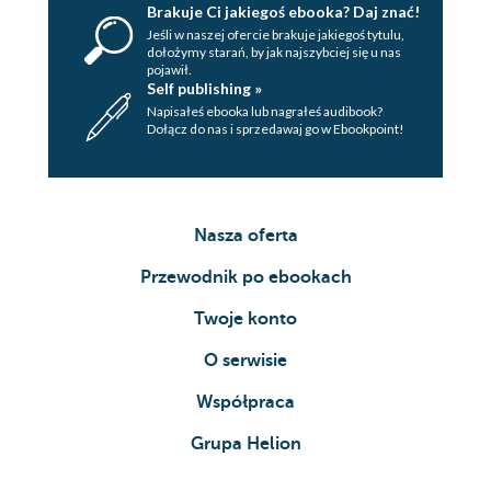
Brakuje Ci jakiegoś ebooka? Daj znać!
Jeśli w naszej ofercie brakuje jakiegoś tytulu,
dołożymy starań, by jak najszybciej się u nas
pojawił.
Self publishing »
Napisałeś ebooka lub nagrałeś audibook?
Dołącz do nas i sprzedawaj go w Ebookpoint!
Nasza oferta
Przewodnik po ebookach
Twoje konto
O serwisie
Współpraca
Grupa Helion