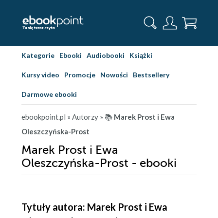
Kategorie
Ebooki
Audiobooki
Książki
Kursy video
Promocje
Nowości
Bestsellery
Darmowe ebooki
ebookpoint.pl
» Autorzy
» 📚
Marek Prost i Ewa
Oleszczyńska-Prost
Marek Prost i Ewa
Oleszczyńska-Prost - ebooki
Tytuły autora: Marek Prost i Ewa