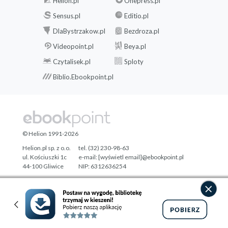
Helion.pl
Onepress.pl
Sensus.pl
Editio.pl
DlaBystrzakow.pl
Bezdroza.pl
Videopoint.pl
Beya.pl
Czytalisek.pl
Sploty
Biblio.Ebookpoint.pl
© Helion 1991-2026
Helion.pl sp. z o.o.
tel. (32) 230-98-63
ul. Kościuszki 1c
e-mail:
[wyświetl email]@ebookpoint.pl
44-100 Gliwice
NIP: 6312636254
Regon: 241989027
Designed with ♥ by
Tonik.pl
Pełna wersja strony »