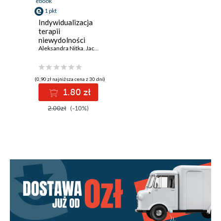
ebook
1 pkt
Indywidualizacja
terapii
niewydolności
serca z obniżoną
Aleksandra Nitka
,
Jacek Lewandowski
frakcją wyrzutową
w zależności od
fenotypu pacjenta
(0,90 zł najniższa cena z 30 dni)
1.80 zł
2.00zł
(-10%)