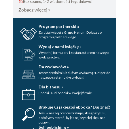
Bez spamu, 1-2 wiadomości tygodniowo!
Zobacz więcej »
Program partnerski »
Zarabiaj więcej z Grupą Helion! Dołącz do
programu partnerskiego.
Wydaj z nami książkę »
Wypełnij formularz i zostań autorem naszego
wydawnictwa.
Da wydawców »
Jesteś średnim lub dużym wydawcą? Dołącz do
naszego systemu dystrybucji!
Dla biznesu »
Ebooki i audiobooki w Twojej firmie.
Brakuje Ci jakiegoś ebooka? Daj znać!
Jeśli w naszej ofercie brakuje jakiegoś tytulu,
dołożymy starań, by jak najszybciej się u nas
pojawił.
Self publishing »