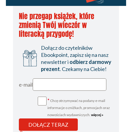
Nie przegap książek, które
zmienią Twój wieczór w
literacką przygodę!
Dołącz do czytelników
Ebookpoint, zapisz się na nasz
newsletter i
odbierz darmowy
prezent
. Czekamy na Ciebie!
e-mail
*
Chcę otrzymywać na podany e-mail
informacje o zniżkach, promocjach oraz
nowościach wydawniczych.
więcej »
DOŁĄCZ TERAZ