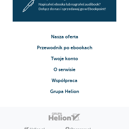
Napisałeś ebooka lub nagrałeś audibook?
Dołącz do nas i sprzedawaj go w Ebookpoint!
Nasza oferta
Przewodnik po ebookach
Twoje konto
O serwisie
Współpraca
Grupa Helion