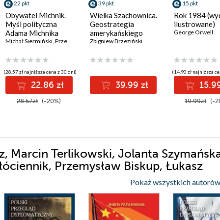
22 pkt
39 pkt
15 pkt
Obywatel Michnik.
Wielka Szachownica.
Rok 1984 (wy
Myśl polityczna
Geostrategia
ilustrowane)
Adama Michnika
amerykańskiego
George Orwell
Michał Siermiński
,
Przemysław Witkowski
przywództwa
Zbigniew Brzeziński
(28,57 zł najniższa cena z 30 dni)
(14,90 zł najniższa ce
22.86 zł
39.99 zł
15.99
28.57zł
(-20%)
19.99zł
(-2
z, Marcin Terlikowski, Jolanta Szymańska
łóciennik, Przemysław Biskup, Łukasz
 Daniel Szeligowski, Anna Maria Dyner, 
Pokaż wszystkich autorów
k, Łukasz Ogrodnik, Tomasz Żornaczuk,
rowicz, Damian Wnukowski, Adrianna
Jędrzej Czerep, Szymon Zaręba - pozosta