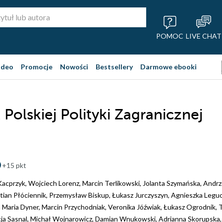
POMOC
LIVE CHAT
ideo
Promocje
Nowości
Bestsellery
Darmowe ebooki
Polskiej Polityki Zagranicznej
+15 pkt
Kacprzyk
,
Wojciech Lorenz
,
Marcin Terlikowski
,
Jolanta Szymańska
,
Andrz
tian Płóciennik
,
Przemysław Biskup
,
Łukasz Jurczyszyn
,
Agnieszka Legu
 Maria Dyner
,
Marcin Przychodniak
,
Veronika Jóźwiak
,
Łukasz Ogrodnik
,
ja Sasnal
,
Michał Wojnarowicz
,
Damian Wnukowski
,
Adrianna Skorupska
,