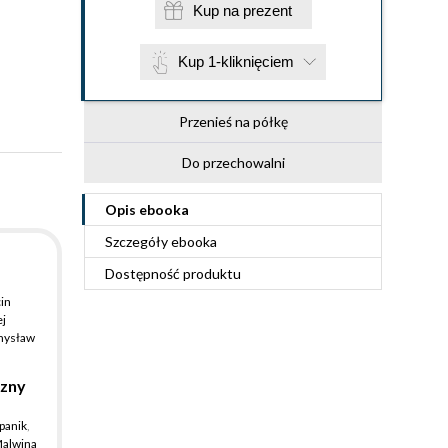
Kup na prezent
Kup 1-kliknięciem
Przenieś na półkę
Do przechowalni
Opis
ebooka
Szczegóły
ebooka
Dostępność produktu
in
j
mysław
a
czny
panik
,
alwina
ianna