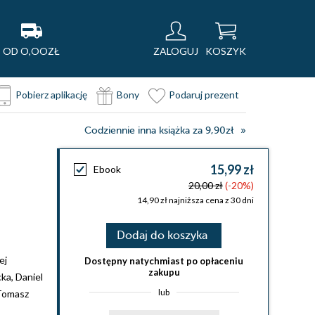
OD O,OOZŁ
ZALOGUJ
KOSZYK
Pobierz aplikację
Bony
Podaruj prezent
Codziennie inna książka za 9,90zł
15,99 zł
Ebook
20,00 zł
(-20%)
14,90 zł najniższa cena z 30 dni
Dodaj do koszyka
ej
Dostępny natychmiast po opłaceniu
zakupu
cka
,
Daniel
lub
Tomasz