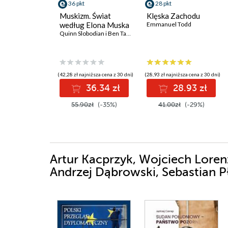
36 pkt
28 pkt
Muskizm. Świat
Klęska Zachodu
według Elona Muska
Emmanuel Todd
Quinn Slobodian i Ben Tarnoff
(42,28 zł najniższa cena z 30 dni)
(28,93 zł najniższa cena z 30 dni)
36.34 zł
28.93 zł
55.90zł
(-35%)
41.00zł
(-29%)
Artur Kacprzyk, Wojciech Loren
Andrzej Dąbrowski, Sebastian P
Jurczyszyn, Agnieszka Legucka,
Przychodniak, Veronika Jóźwia
Patrycja Sasnal, Michał Wojna
Skorupska, Bartłomiej Znojek, 