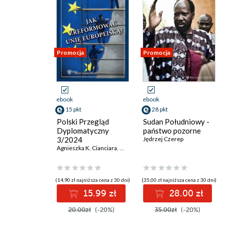
książki
Promocja
Promocja
ebook
ebook
15 pkt
28 pkt
Polski Przegląd
Sudan Południowy -
Dyplomatyczny
państwo pozorne
3/2024
Jędrzej Czerep
Agnieszka K. Cianciara
,
Melchior Szczepanik
,
Jolanta Szymansk
(14,90 zł najniższa cena z 30 dni)
(35,00 zł najniższa cena z 30 dni)
15.99 zł
28.00 zł
20.00zł
(-20%)
35.00zł
(-20%)