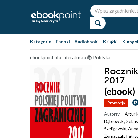
Kategorie
Ebooki
Audiobooki
Książki
Kursy v
ebookpoint.pl
»
Literatura
»
📚 Polityka
Rocznik 
2017
(ebook)
Promocja
Autorzy:
Artur 
Dąbrowski
,
Sebas
Szeligowski
,
Anna
Żornaczuk
,
Patryc