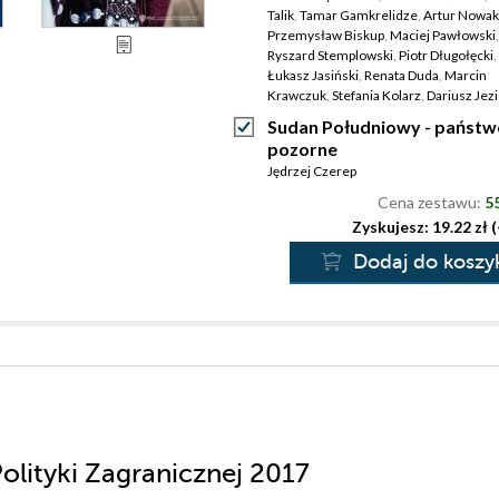
Talik
,
Tamar Gamkrelidze
,
Artur Nowak
Skorupska
,
Bartłomiej Znojek
,
Jędrzej 
Przemysław Biskup
,
Maciej Pawłowski
,
Szymon Zaręba
Ryszard Stemplowski
,
Piotr Długołęcki
,
Łukasz Jasiński
,
Renata Duda
,
Marcin
Krawczuk
,
Stefania Kolarz
,
Dariusz Jez
Sudan Południowy - państw
pozorne
Jędrzej Czerep
Cena zestawu:
55
Zyskujesz: 19.22 zł 
Dodaj do koszy
Polityki Zagranicznej 2017