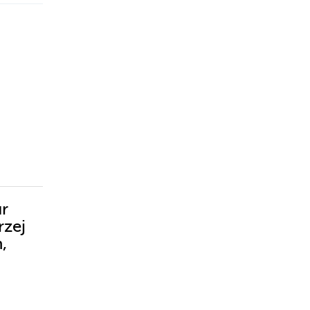
ur
rzej
,