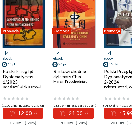
Promocja
Promocja
Promocja
ebook
ebook
ebook
12 pkt
24 pkt
15 pkt
Polski Przegląd
Bliskowschodnie
Polski Przegl
Dyplomatyczny
dylematy Chin
Dyplomatycz
1/2025
Marcin Przychodniak
2/2024
a
,
Łukasz Maślanka
,
Malwina Talik
Jarosław Ćwiek-Karpowicz
,
Lidia Gibadło
,
Tamar Gamkrelidze
,
Tomasz Morozowski
,
Artur Nowak-Far
,
Ryszarda Formusz
Robert Pszczel
,
Przemysław
,
Wojc
(15,00 zł najniższa cena z 30 dni)
(23,80 zł najniższa cena z 30 dni)
(14,90 zł najniższa ce
12.00 zł
24.00 zł
15.99
15.00zł
(-20%)
30.00zł
(-20%)
20.00zł
(-2