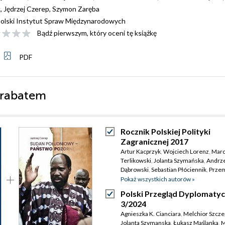
k
,
Jędrzej Czerep
,
Szymon Zaręba
olski Instytut Spraw Międzynarodowych
Bądź pierwszym, który oceni tę książkę
PDF
 rabatem
Rocznik Polskiej Polityki
Zagranicznej 2017
Artur Kacprzyk
,
Wojciech Lorenz
,
Marc
Terlikowski
,
Jolanta Szymańska
,
Andrze
Dąbrowski
,
Sebastian Płóciennik
,
Prze
Biskup
,
Łukasz Jurczyszyn
,
Agnieszka
Pokaż wszystkich autorów »
Legucka
,
Daniel Szeligowski
,
Anna Mari
Polski Przegląd Dyplomaty
Dyner
,
Marcin Przychodniak
,
Veronika
3/2024
Jóźwiak
,
Łukasz Ogrodnik
,
Tomasz
Agnieszka K. Cianciara
,
Melchior Szcze
Żornaczuk
,
Patrycja Sasnal
,
Michał
Jolanta Szymanska
,
Łukasz Maślanka
,
M
Wojnarowicz
,
Damian Wnukowski
,
Adr