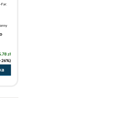
-Far
,
Czerep
,
iorny
o
.78 zł
(-26%)
ka